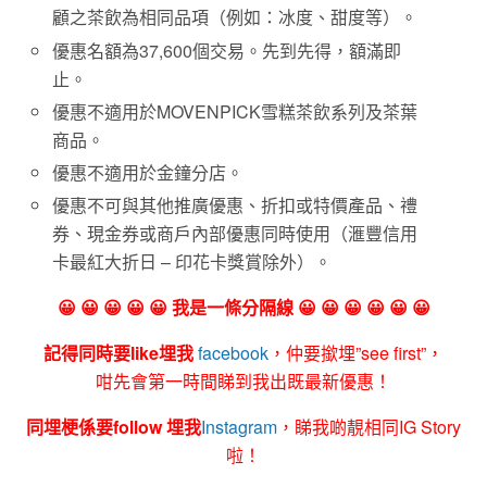
顧之茶飲為相同品項（例如：冰度、甜度等）。
優惠名額為37,600個交易。先到先得，額滿即
止。
優惠不適用於MOVENPICK雪糕茶飲系列及茶葉
商品。
優惠不適用於金鐘分店。
優惠不可與其他推廣優惠、折扣或特價產品、禮
券、現金券或商戶內部優惠同時使用（滙豐信用
卡最紅大折日 – 印花卡獎賞除外）。
😀 😀 😀 😀 😀 我是一條分隔線 😀 😀 😀 😀 😀 😀
記得同時要like埋我
facebook
，仲要撳埋”see first”，
咁先會第一時間睇到我出既最新優惠！
同埋梗係要follow 埋我
Instagram
，睇我啲靚相同IG Story
啦！