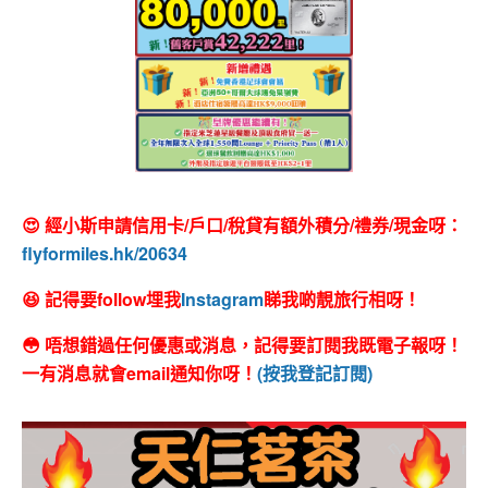
😍 經小斯申請信用卡/戶口/稅貸有額外積分/禮券/現金呀：
flyformiles.hk/20634
😆 記得要follow埋我
Instagram
睇我啲靚旅行相呀！
😳 唔想錯過任何優惠或消息，記得要訂閱我既電子報呀！
一有消息就會email通知你呀！
(按我登記訂閱)