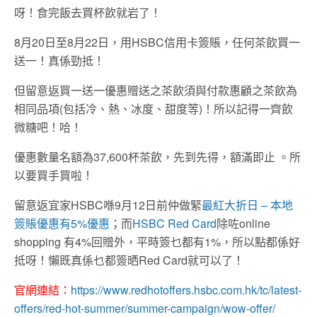
呀！食完飯去買杯飲就岩了！
8月20日至8月22日，用HSBC信用卡簽賬，任何茶飲買一
送一！真係勁抵！
但留意返買一送一優惠贈送之茶飲須與付款惠顧之茶飲為
相同品項(包括冷、熱、冰度、甜度等)！所以記得一齊飲
微糖吧！哈！
優惠數量名額為37,600杯茶飲，先到先得，額滿即止 。所
以要買手買啦！
留意返宜家HSBC喺9月12日前仲做緊
最紅大折日 – 本地
簽賬優惠有5%優惠
；而
HSBC Red Card
除咗online
shopping 有4%回贈外，平時簽乜都有1%，所以點都係好
抵呀！懶既真係乜都簽晒Red Card就可以了！
官網連結：
https://www.redhotoffers.hsbc.com.hk/tc/latest-
offers/red-hot-summer/summer-campaign/wow-offer/