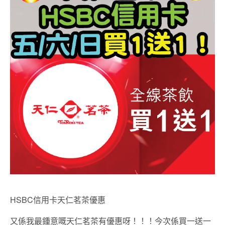
HSBC信用卡天仁茗茶優惠
又係我最鍾意嘅天仁茗茶有優惠呀！！！今次係買一送一