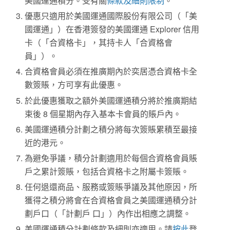
美國運通積分。受有關
條款及細則限制
。
優惠只適用於美國運通國際股份有限公司（「美
國運通」）在香港簽發的美國運通 Explorer 信用
卡（「合資格卡」，其持卡人「合資格會
員」）。
合資格會員必須在推廣期內於奕居憑合資格卡全
數簽賬，方可享有此優惠。
於此優惠獲取之額外美國運通積分將於推廣期結
束後 8 個星期內存入基本卡會員的賬戶內。
美國運通積分計劃之積分將每次簽賬累積至最接
近的港元。
為避免爭議，積分計劃適用於每個合資格會員賬
戶之累計簽賬，包括合資格卡之附屬卡簽賬。
任何退還商品、服務或簽賬爭議及其他原因，所
獲得之積分將會在合資格會員之美國運通積分計
劃戶口（「計劃戶 口」）內作出相應之調整。
美國運通積分計劃條款及細則亦適用。請
按此
登