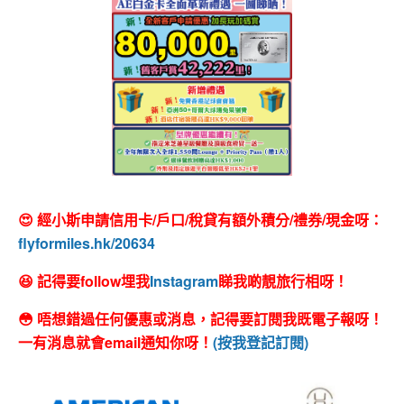
😍 經小斯申請信用卡/戶口/稅貸有額外積分/禮券/現金呀：
flyformiles.hk/20634
😆 記得要follow埋我
Instagram
睇我啲靚旅行相呀！
😳 唔想錯過任何優惠或消息，記得要訂閱我既電子報呀！
一有消息就會email通知你呀！
(按我登記訂閱)