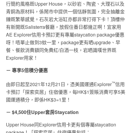
行簡約風格既Upper House，以砂岩、陶瓷、大理石以及
青銅為原材料，係鬧市中提供一個恬靜氛圍，完全抽離金
鐘既繁華感覺。石灰岩大浴缸亦都非常打得下卡！頂樓仲
有新開既Salisterra餐廳，放假住番日都幾正啊！宜家用
AE Explorer信用卡預訂更有專屬staycation package優惠
呀！唔單止做到3蚊一里，package更有晒upgrade、早
餐、餐飲消費額同免費紅/白酒一枝，岩晒識嘆世界既
Explorer用家！
－ 專享5倍積分優惠
™
由即日起至2021年12月21日，憑美國運通Explorer
信用
卡預訂「探索奕居」住宿優惠，每HK$1簽賬消費可享5美
國運通積分，即係HK$3=1里！
－ $4,500住Upper套房Staycation
Upper House同Explorer信用卡更有個專屬staycation
package！「探索奕居」住宿優惠包括：