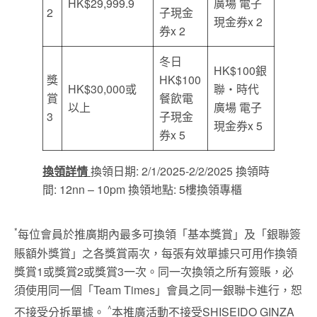
HK$29,999.9
廣場 電子
2
子現金
現金券x 2
券x 2
冬日
HK$100銀
獎
HK$100
HK$30,000或
聯‧時代
賞
餐飲電
以上
廣場 電子
3
子現金
現金券x 5
券x 5
換領詳情
換領日期: 2/1/2025-2/2/2025 換領時
間: 12nn – 10pm 換領地點: 5樓換領專櫃
*
每位會員於推廣期內最多可換領「基本獎賞」及「銀聯簽
賬額外獎賞」之各獎賞兩次，每張有效單據只可用作換領
獎賞1或獎賞2或獎賞3一次。同一次換領之所有簽賬，必
須使用同一個「Team Times」會員之同一銀聯卡進行，恕
^
不接受分拆單據。
本推廣活動不接受SHISEIDO GINZA