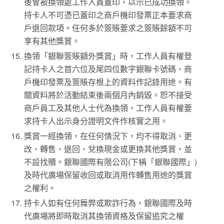
後會被換領處工作人員蓋印，以示已成功換領。
持卡人不可憑已蓋印之商戶機印發票正本要求商
戶退回款項。任何多於簽賬要求之簽賬餘額不可
享有其他獎賞。
換領「銀聯簽賬額外獎賞」時，工作人員有權登
記持卡人之首六位及尾四位數字銀聯卡號碼、商
戶機印發票及簽賬存根上的資料作記錄用途。有
關資料將於活動結束後兩個月內銷毀。恕不接受
商戶員工及其他人士代為換領，工作人員有權要
求持卡人出示身分證明文件作核實之用。
獎賞一經換領，在任何情況下，均不得取消、更
改、轉售、退回、兌換現金或更換其他獎賞，並
不設找贖。銀聯國際有限公司(下稱「銀聯國際」)
及時代廣場保留收回或取消用作轉售用途的獎賞
之權利。
持卡人如有任何舞弊或欺詐行為，銀聯國際及時
代廣場將即時取消其換領資格及保留追究之權