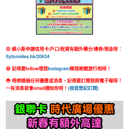
😍 經小斯申請信用卡/戶口/稅貸有額外積分/禮券/現金呀：
flyformiles.hk/20634
😆 記得要follow埋我
Instagram
睇我啲靚旅行相呀！
😳 唔想錯過任何優惠或消息，記得要訂閱我既電子報呀！
一有消息就會email通知你呀！
(按我登記訂閱)