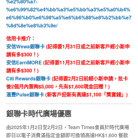
%e2%80%a7-
%e6%99%82%e4%bb%a3%e5%bb%a3%e5%a0%b4%
e6%96%b0%e6%98%a5%e6%b6%88%e8%b2%bb%e7
%8d%8e%e8%b3%9e/
信用卡推介：
安信Wewa銀聯卡
(記得要1月31日或之前新客戶經小斯申
請有多$300！)
安信EarnMORE
(記得要11月31日或之前新客戶經小斯申
請有多$300！)
Citi Rewards銀聯卡
(記得要2月2日前經小斯申請，批卡
後2個月內簽夠$5,000，先有$1,600現金回贈！)
滙豐Pulse銀聯卡
(新客戶迎新有高達$1,100「獎賞錢」)
銀聯卡時代廣場優惠
由2025年1月2日至2月2日，Team Times會員於時代廣場
即日以電子消費滿指定金額即可換領高達HK$1,600 餐飲