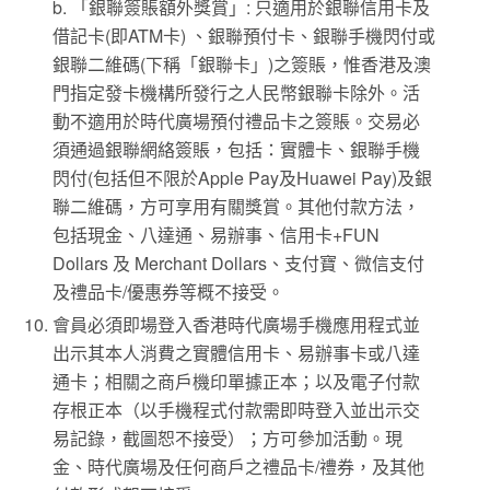
b. 「銀聯簽賬額外獎賞」: 只適用於銀聯信用卡及
借記卡(即ATM卡) 、銀聯預付卡、銀聯手機閃付或
銀聯二維碼(下稱「銀聯卡」)之簽賬，惟香港及澳
門指定發卡機構所發行之人民幣銀聯卡除外。活
動不適用於時代廣場預付禮品卡之簽賬。交易必
須通過銀聯網絡簽賬，包括：實體卡、銀聯手機
閃付(包括但不限於Apple Pay及Huawei Pay)及銀
聯二維碼，方可享用有關獎賞。其他付款方法，
包括現金、八達通、易辦事、信用卡+FUN
Dollars 及 Merchant Dollars、支付寶、微信支付
及禮品卡/優惠券等概不接受。
會員必須即場登入香港時代廣場手機應用程式並
出示其本人消費之實體信用卡、易辦事卡或八達
通卡；相關之商戶機印單據正本；以及電子付款
存根正本（以手機程式付款需即時登入並出示交
易記錄，截圖恕不接受）；方可參加活動。現
金、時代廣場及任何商戶之禮品卡/禮券，及其他