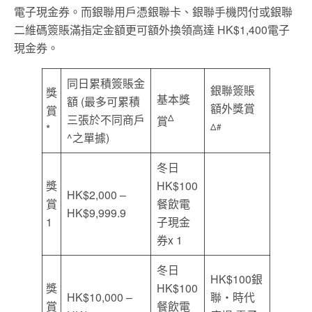
電子現金券。而銀聯用戶憑銀聯卡、銀聯手機閃付或銀聯
二維碼簽賬滿指定金額更可額外換領高達 HK$1,400電子
現金券。
同日累積簽賬金
銀聯簽賬
獎
基本獎
額 (最多可累積
額外獎賞
賞
三張於不同商戶
Δ
賞
*
Δ#
^之單據)
冬日
獎
HK$100
HK$2,000 –
賞
餐飲電
HK$9,999.9
1
子現金
券x 1
冬日
HK$100銀
獎
HK$100
HK$10,000 –
聯‧時代
賞
餐飲電