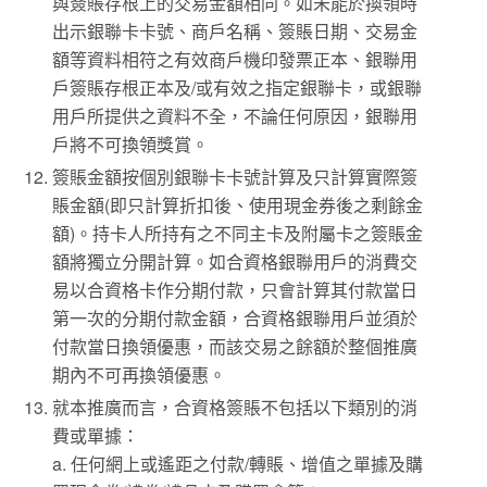
與簽賬存根上的交易金額相同。如未能於換領時
出示銀聯卡卡號、商戶名稱、簽賬日期、交易金
額等資料相符之有效商戶機印發票正本、銀聯用
戶簽賬存根正本及/或有效之指定銀聯卡，或銀聯
用戶所提供之資料不全，不論任何原因，銀聯用
戶將不可換領獎賞。
簽賬金額按個別銀聯卡卡號計算及只計算實際簽
賬金額(即只計算折扣後、使用現金券後之剩餘金
額)。持卡人所持有之不同主卡及附屬卡之簽賬金
額將獨立分開計算。如合資格銀聯用戶的消費交
易以合資格卡作分期付款，只會計算其付款當日
第一次的分期付款金額，合資格銀聯用戶並須於
付款當日換領優惠，而該交易之餘額於整個推廣
期內不可再換領優惠。
就本推廣而言，合資格簽賬不包括以下類別的消
費或單據：
a. 任何網上或遙距之付款/轉賬、增值之單據及購