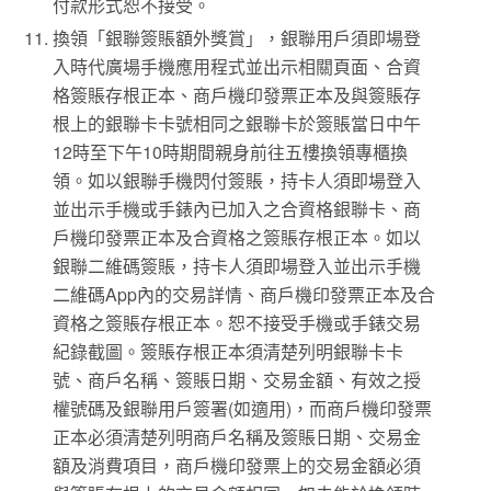
付款形式恕不接受。
換領「銀聯簽賬額外獎賞」，銀聯用戶須即場登
入時代廣場手機應用程式並出示相關頁面、合資
格簽賬存根正本、商戶機印發票正本及與簽賬存
根上的銀聯卡卡號相同之銀聯卡於簽賬當日中午
12時至下午10時期間親身前往五樓換領專櫃換
領。如以銀聯手機閃付簽賬，持卡人須即場登入
並出示手機或手錶內已加入之合資格銀聯卡、商
戶機印發票正本及合資格之簽賬存根正本。如以
銀聯二維碼簽賬，持卡人須即場登入並出示手機
二維碼App內的交易詳情、商戶機印發票正本及合
資格之簽賬存根正本。恕不接受手機或手錶交易
紀錄截圖。簽賬存根正本須清楚列明銀聯卡卡
號、商戶名稱、簽賬日期、交易金額、有效之授
權號碼及銀聯用戶簽署(如適用)，而商戶機印發票
正本必須清楚列明商戶名稱及簽賬日期、交易金
額及消費項目，商戶機印發票上的交易金額必須