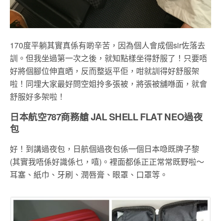
170度平躺其實真係有啲辛苦，因為個人會成個sir佐落去
訓。但我坐過第一次之後，就知點樣坐得舒服了！只要唔
好將個腳位伸直晒，反而整返平佢，咁就訓得好舒服架
啦！同埋大家最好問空姐拎多張被，將張被舖喺面，就會
舒服好多架啦！
日本航空787商務艙 JAL SHELL FLAT NEO過夜
包
好！到講過夜包，日航個過夜包係一個日本喼既牌子黎
(其實我唔係好識係乜，嘻)。裡面都係正正常常既野啦～
耳塞、紙巾、牙刷、潤唇膏、眼罩、口罩等。