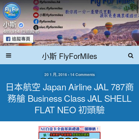
小斯 FlyForMiles
20 1 月, 2016 • 14 Comments
日本航空 Japan Airline JAL 787商
務艙 Business Class JAL SHELL
FLAT NEO 初頭驗