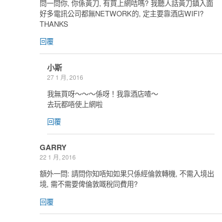
問一問你, 你係黃刀, 有買上網咭嗎? 我聽人話黃刀鎮入面
好多電訊公司都無NETWORK的, 定主要靠酒店WIFI?
THANKS
回覆
小斯
27 1 月, 2016
我無買呀～～～係呀！我靠酒店喳～
去玩都唔使上網啦
回覆
GARRY
22 1 月, 2016
額外一問: 請問你知唔知如果只係經倫敦轉機, 不需入境出
境, 需不需要俾倫敦嘅稅同費用?
回覆