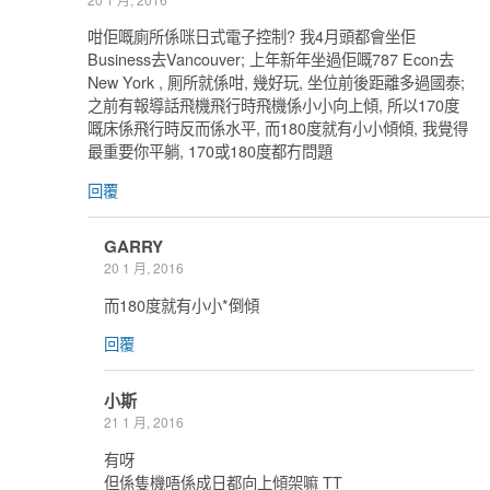
咁佢嘅廁所係咪日式電子控制? 我4月頭都會坐佢
Business去Vancouver; 上年新年坐過佢嘅787 Econ去
New York , 厠所就係咁, 幾好玩, 坐位前後距離多過國泰;
之前有報導話飛機飛行時飛機係小小向上傾, 所以170度
嘅床係飛行時反而係水平, 而180度就有小小傾傾, 我覺得
最重要你平躺, 170或180度都冇問題
回覆
GARRY
20 1 月, 2016
而180度就有小小*倒傾
回覆
小斯
21 1 月, 2016
有呀
但係隻機唔係成日都向上傾架嘛 TT