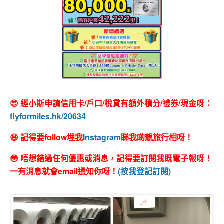
😍 經小斯申請信用卡/戶口/稅貸有額外積分/禮券/現金呀：
flyformiles.hk/20634
😆 記得要follow埋我
Instagram
睇我啲靚旅行相呀！
😳 唔想錯過任何優惠或消息，記得要訂閱我既電子報呀！
一有消息就會email通知你呀！
(按我登記訂閱)