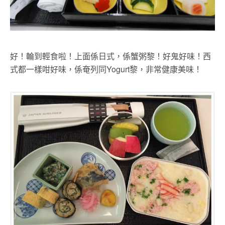
好！輪到輕食啦！上面係日式，係蟹粥黎！好鬼好味！西
式都一樣咁好味，係奄列同Yogurt黎，非常健康美味！