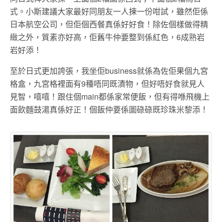
式。小斯建議大家最好同朋友一人揀一份咁試，雖然佢係
日本航空公司，但佢個西餐真係好好食！除佐個樣做得精
緻之外，質素亦好高，佢舊牛仲要整到係紅色，6成熟岩
岩好添！
至於日式更加誇張，我坐佢business就係為佐佢果個九宮
格盒，九宮格裡面有9種唔同既漬物，但好唔好食就見人
見智，嘻嘻！跟住個main都係家常便飯，但有得喺飛機上
面飲麵鼓湯真係好正！個飯仲要係圖碌碌既珍珠米黎添！