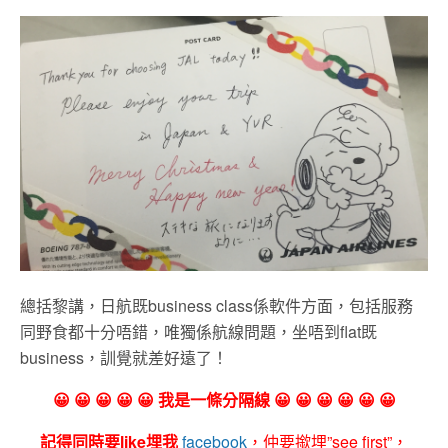
總括黎講，日航既business class係軟件方面，包括服務
同野食都十分唔錯，唯獨係航線問題，坐唔到flat既
business，訓覺就差好遠了！
😀 😀 😀 😀 😀 我是一條分隔線 😀 😀 😀 😀 😀 😀
記得同時要like埋我
facebook
，仲要撳埋”see first”，