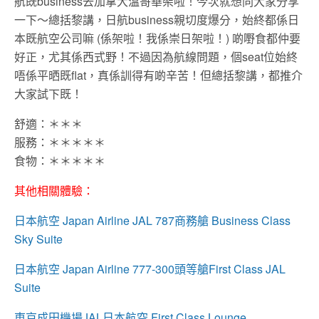
航既business去加拿大溫哥華架啦！今次就想同大家分享
一下～總括黎講，日航business親切度爆分，始終都係日
本既航空公司嘛 (係架啦！我係崇日架啦！) 啲嘢食都仲要
好正，尤其係西式野！不過因為航線問題，個seat位始終
唔係平晒既flat，真係訓得有啲辛苦！但總括黎講，都推介
大家試下既！
舒適：＊＊＊
服務：＊＊＊＊＊
食物：＊＊＊＊＊
其他相關體驗：
日本航空 Japan Airline JAL 787商務艙 Business Class
Sky Suite
日本航空 Japan Airline 777-300頭等艙First Class
JAL
Suite
東京成田機場JAL日本航空 First Class Lounge