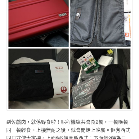
到佐戲肉，就係野食啦！呢程機總共會食2餐，一餐晚餐
同一餐輕食。上機無耐之後，就會開始上晚餐。佢有西式
同日式俾大家揀。上面個2幅圖係西式；下面個2幅為日