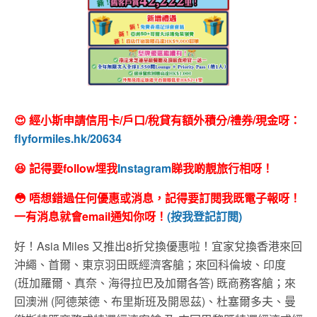
😍 經小斯申請信用卡/戶口/稅貸有額外積分/禮券/現金呀：
flyformiles.hk/20634
😆 記得要follow埋我
Instagram
睇我啲靚旅行相呀！
😳 唔想錯過任何優惠或消息，記得要訂閱我既電子報呀！
一有消息就會email通知你呀！
(按我登記訂閱)
好！Asia Miles 又推出8折兌換優惠啦！宜家兌換香港來回
沖繩、首爾、東京羽田既經濟客艙；來回科倫坡、印度
(班加羅爾、真奈、海得拉巴及加爾各答) 既商務客艙；來
回澳洲 (阿德萊德、布里斯班及開恩茲)、杜塞爾多夫、曼