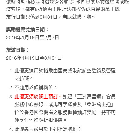
徹斯特既商務或特選經濟客艙 及 來回巴黎既特選經濟或經
濟客艙，都有8折優惠！咁計法都摼佐成百幾兩萬里既！
旅行日期只係到3月31日，岩既就睇下啦～
獎勵機票兌換日期：
2016年1月19日至2月7日
旅遊日期：
2016年1月19日至3月31日
此優惠適用於搭乘由國泰或港龍航空營銷及營運
之航班。
不適用於候補機位。
此優惠須於網上預訂。
如經「亞洲萬里通」會員
服務中心熱線，或馬可孛羅會及「亞洲萬里通」
位於香港國際機場之服務櫃檯預訂獎勵，將不可
獲享任何推廣折扣優惠。
此優惠只適用於下列指定航班：