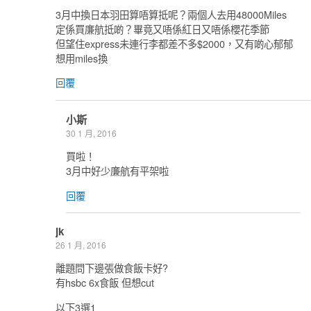
3月中換日本羽田算唔算抵呢？兩個人去用48000Miles
定係買廉航抵啲？畢竟又唔係紅日又唔係櫻花季節
但望住express未連行李都差不多$2000，又有啲心郁郁
想用miles換
回覆
小斯
30 1 月, 2016
買啦！
3月中好少廉航有平架啦
回覆
jk
26 1 月, 2016
離題問下邊張做食飯卡好?
有hsbc 6x食飯 但想cut
以下3選1