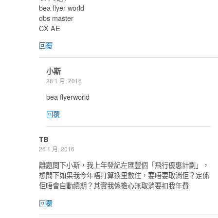
bea flyer world
dbs master
CX AE
回覆
小斯
28 1 月, 2016
bea flyerworld
回覆
TB
26 1 月, 2016
離題問下小斯，我上年登記左匯豐個「飛行優惠計劃」，
想問下如果我今年唔打算換里數住，要唔要取消佢？定係
佢唔會自動續期？其實我係擔心無取消要扣我年費
回覆