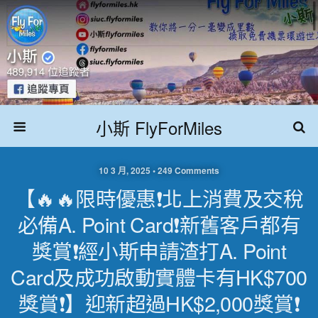
小斯 FlyForMiles
10 3 月, 2025 • 249 Comments
【🔥🔥限時優惠❗北上消費及交稅
必備A. Point Card❗新舊客戶都有
獎賞❗經小斯申請渣打A. Point
Card及成功啟動實體卡有HK$700
獎賞❗】迎新超過HK$2,000獎賞❗