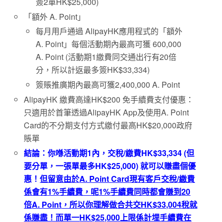
簽2單HK$25,000)
「額外 A. Point」
每月用戶通過 AlipayHK應用程式的「額外
A. Point」每個活動期內最高可獲 600,000
A. Point (活動期1繳費同交通出行有20倍
分，所以計返最多簽HK$33,334)
簽賬推廣期內最高可獲2,400,000 A. Point
AlipayHK 繳費高達HK$200 免手續費支付優惠：
只適用於首筆透過AlipayHK App及使用A. Point
Card的不分期支付方式繳付最高HK$20,000政府
賬單
結論：你喺活動期
1
內，交稅
/
繳費
HK$33,334 (
但
要分單，一張單最多
HK$25,000)
就可以賺盡個優
惠！
但留意由於
A. Point Card
現有客戶
交稅
/
繳費
係會有
1%
手續費，呢
1%
手續費同時都會賺到
20
倍
A. Point
，所以你理解做合共交
HK$33,004
稅就
係賺盡！而單一
HK$25,000
上限係計埋手續費在