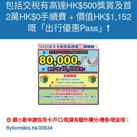
包括交稅有高達HK$500獎賞及首
2萬HK$0手續費 + 價值HK$1,152
嘅「出行優惠Pass」❗
😍 經小斯申請信用卡/戶口/稅貸有額外積分/禮券/現金呀：
flyformiles.hk/20634