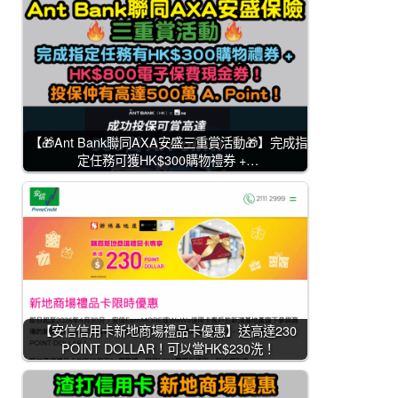
【🎁Ant Bank聯同AXA安盛三重賞活動🎁】完成指
定任務可獲HK$300購物禮券 +…
【安信信用卡新地商場禮品卡優惠】送高達230
POINT DOLLAR！可以當HK$230洗！