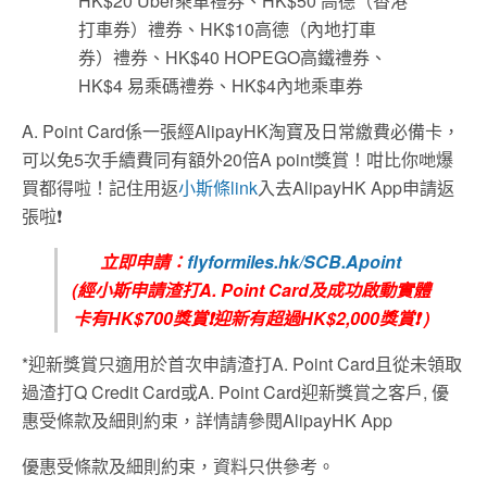
HK$20 Uber乘車禮券、HK$50 高德（香港
打車券）禮券、HK$10高德（內地打車
券）禮券、HK$40 HOPEGO高鐵禮券、
HK$4 易乘碼禮券、HK$4內地乘車券
A. Point Card係一張經AlipayHK淘寶及日常繳費必備卡，
可以免5次手續費同有額外20倍A point獎賞！咁比你哋爆
買都得啦！記住用返
小斯條link
入去AlipayHK App申請返
張啦❗
立即申請：
flyformiles.hk/SCB.Apoint
(經小斯申請渣打A. Point Card及成功啟動實體
卡有HK$700獎賞❗迎新有超過HK$2,000獎賞❗ )
*迎新獎賞只適用於首次申請渣打A. Point Card且從未領取
過渣打Q Credit Card或A. Point Card迎新獎賞之客戶, 優
惠受條款及細則約束，詳情請參閱AlipayHK App
優惠受條款及細則約束，資料只供參考。