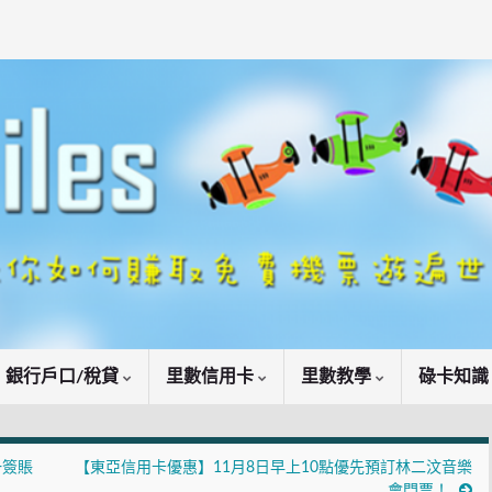
銀行戶口/稅貸
里數信用卡
里數教學
碌卡知
一簽賬
【東亞信用卡優惠】11月8日早上10點優先預訂林二汶音樂
會門票！