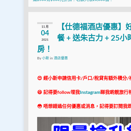
【仕德福酒店優惠】好抵
11 月
04
餐 + 送朱古力 + 2
2021
房！
By
小斯
in
酒店優惠
😍 經小斯申請信用卡/戶口/稅貸有額外積分/
😆 記得要follow埋我
Instagram
睇我啲靚旅行
😳 唔想錯過任何優惠或消息，記得要訂閱我既