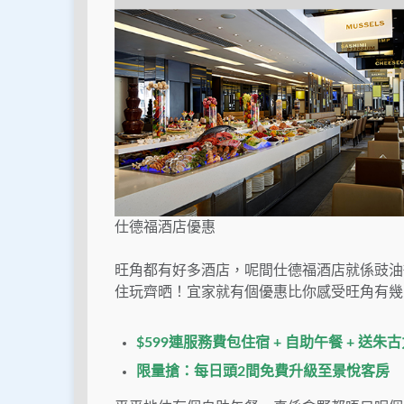
仕德福酒店優惠
旺角都有好多酒店，呢間仕德福酒店就係豉油
住玩齊晒！宜家就有個優惠比你感受旺角有幾
$599連服務費包住宿 + 自助午餐 + 送朱古
限量搶：每日頭2間免費升級至景悅客房