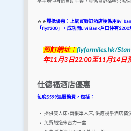
平平地仲有個自助午餐，真係食野都唔只呢個
🔥🔥
爆抵優惠：上網買野訂酒店梗係用livi 
「fly#200」，成功開Livi Bank戶口仲有$20
預訂網址：
flyformiles.hk/Sta
年11月3日22:00至11月14
仕德福酒店優惠
每晚$599連服務費，包括：
提供雙人床/兩張單人床, 供應視乎酒店情
免費贈送朱古力一盒