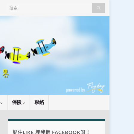
Search for:
識
保險
聯絡
記住LIKE 埋我個 FACEBOOK呀！