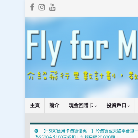
主頁
簡介
現金回贈卡
投資戶口
【HSBC信用卡淘寶優惠！】於淘寶或天貓平台單
滿$500有$100元折扣！名額只限20,000個！