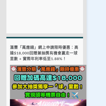
滙豐「萬應錢」網上申請限時優惠：高
達$18,000回贈兼抽獎有機會贏走一球
里數 + 實際年利率低至1.88%！