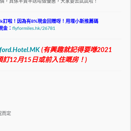
價，真係半賣半送咁做優惠，大家要去試試啦！
bank訂啦！因為有8%現金回贈呀！用埋小斯推薦碼
0現金：
flyformiles.hk/26781
nford.Hotel.MK
(
有興趣就記得要喺2021
日預訂12月15日或前入住嘅房！)
況而定