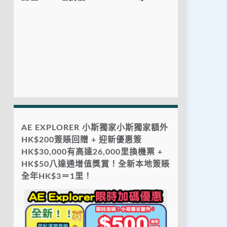
AE EXPLORER 小斯獨家小斯獨家額外
HK$200簽賬回贈 + 迎新優惠簽
HK$30,000有高達26,000里換機票 +
HK$50八達通增值獎賞！全新本地簽賬
全年HK$3＝1里！