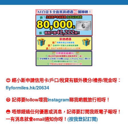
😍 經小斯申請信用卡/戶口/稅貸有額外積分/禮券/現金呀：
flyformiles.hk/20634
😆 記得要follow埋我
Instagram
睇我啲靚旅行相呀！
😳 唔想錯過任何優惠或消息，記得要訂閱我既電子報呀！
一有消息就會email通知你呀！
(按我登記訂閱)