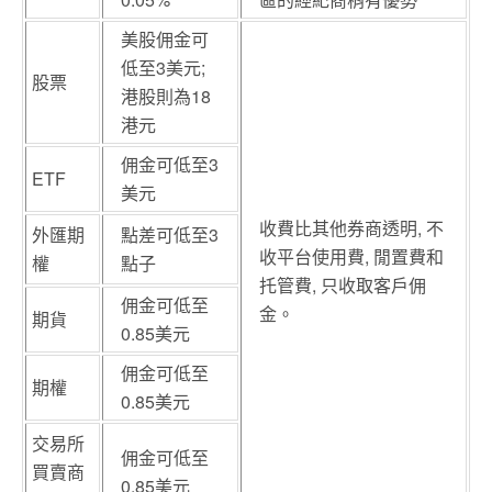
美股佣金可
低至3美元;
股票
港股則為18
港元
佣金可低至3
ETF
美元
收費比其他券商透明, 不
外匯期
點差可低至3
收平台使用費, 閒置費和
權
點子
托管費, 只收取客戶佣
佣金可低至
金。
期貨
0.85美元
佣金可低至
期權
0.85美元
交易所
佣金可低至
買賣商
0.85美元