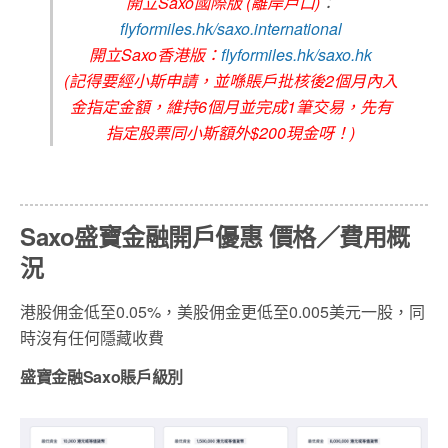
開立Saxo國際版 (離岸戶口)
：
flyformiles.hk/saxo.international
開立Saxo香港版：
flyformiles.hk/saxo.hk
(記得要經小斯申請，並喺賬戶批核後2個月內入
金指定金額，維持6個月並完成1筆交易，先有
指定股票同小斯額外$200現金呀！)
Saxo盛寶金融開戶優惠 價格／費用概
況
港股佣金低至0.05%，美股佣金更低至0.005美元一股，同
時沒有任何隱藏收費
盛寶金融Saxo賬戶級別