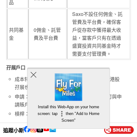
品
Saxo不設任何佣金、託
管費及平台費，確保客
共同基
0佣金、託管
戶從存款中獲得最大收
金
費及平台費
益，當客戶只有在透過
盛寶投資共同基金時才
需要支付管理費。
孖展戶口
成本特低： VIP孖展利率不到2厘，基本賬戶港股
孖展也不到4%， 美股孖展更是不到3厘
申請：在開戶表格中勾選 “開立孖展賬戶”即可與申
請賬戶同時處理
Install this Web-App on your home
槓桿：高達3.3倍的槓桿
screen: tap
then "Add to Home
Screen"
其他獎勵和費用
追蹤小斯
平台使用費：$0平台費