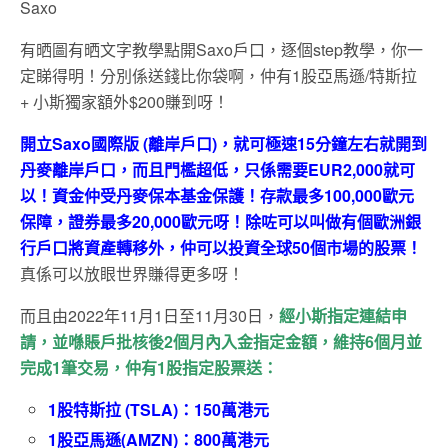
Saxo
有晒圖有晒文字教學點開Saxo戶口，逐個step教學，你一
定睇得明！分別係送錢比你袋啊，仲有1股亞馬遜/特斯拉
+ 小斯獨家額外$200賺到呀！
開立Saxo國際版 (離岸戶口)，就可極速15分鐘左右就開到
丹麥離岸戶口，而且門檻超低，只係需要EUR2,000就可
以！資金仲受丹麥保本基金保護！存款最多100,000歐元
保障，證券最多20,000歐元呀！除咗可以叫做有個歐洲銀
行戶口將資產轉移外，仲可以投資全球50個市場的股票！
真係可以放眼世界賺得更多呀！
而且由2022年11月1日至11月30日，
經小斯指定連結申
請，並喺賬戶批核後2個月內入金指定金額，維持6個月並
完成1筆交易，仲有1股指定股票送：
1股特斯拉 (TSLA)：150萬港元
1股亞馬遜(AMZN)：800萬港元