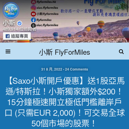
小斯 FlyForMiles
31 8 月, 2022 • 24 Comments
【Saxo小斯開戶優惠】送1股亞馬
遜/特斯拉！小斯獨家額外$200！
15分鐘極速開立極低門檻離岸戶
口 (只需EUR 2,000)！可交易全球
50個市場的股票！