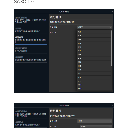
SAXO ID。