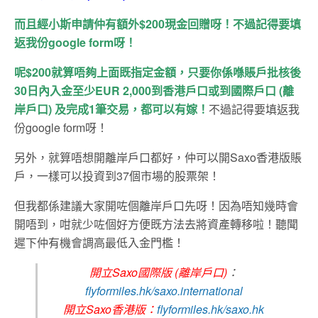
而且經小斯申請仲有額外$200現金回贈呀！不過記得要填
返我份google form呀！
呢$200就算唔夠上面既指定金額，只要你係喺賬戶批核後
30日內入金至少EUR 2,000到香港戶口或到國際戶口 (離
岸戶口) 及完成1筆交易，都可以有嫁！
不過記得要填返我
份google form呀！
另外，就算唔想開離岸戶口都好，仲可以開Saxo香港版賬
戶，一樣可以投資到37個市場的股票架！
但我都係建議大家開咗個離岸戶口先呀！因為唔知幾時會
開唔到，咁就少咗個好方便既方法去將資產轉移啦！聽聞
遲下仲有機會調高最低入金門檻！
開立Saxo國際版 (離岸戶口)
：
flyformiles.hk/saxo.international
開立Saxo香港版：
flyformiles.hk/saxo.hk