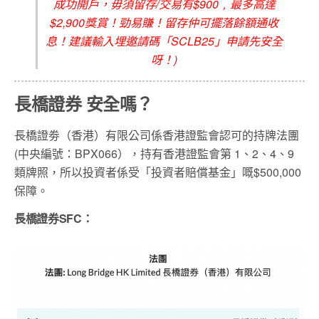
成功開戶，毋須留存/交易有$900﹐最多高達
$2,900獎賞！勁易賺！留存仲可擺落餘額通收
息！建議輸入埋邀請碼「SCLB25」申請先安全
呀！)
長橋證券 安全嗎？
長橋證劵（香港）有限公司係香港證監會認可的持牌法團
(中央編號：BPX066），持有香港證監會第 1、2、4、9
類牌照，所以投資者係受「投資者賠償基金」嘅$500,000
保障。
長橋證券SFC：