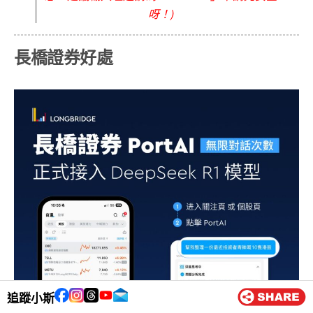
呀！)
長橋證券好處
追蹤小斯