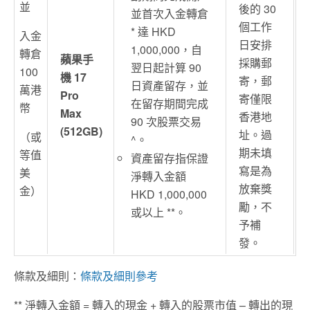
並
後的 30
並首次入金轉倉
個工作
* 達 HKD
入金
日安排
1,000,000，自
轉倉
蘋果手
採購郵
翌日起計算 90
100
機 17
寄，郵
日資產留存，並
萬港
Pro
寄僅限
在留存期間完成
幣
Max
香港地
90 次股票交易
(512GB)
址。過
（或
^。
期未填
等值
資產留存指保證
寫是為
美
淨轉入金額
放棄獎
金）
HKD 1,000,000
勵，不
或以上 **。
予補
發。
條款及細則：
條款及細則參考
** 淨轉入金額 = 轉入的現金 + 轉入的股票市值 – 轉出的現