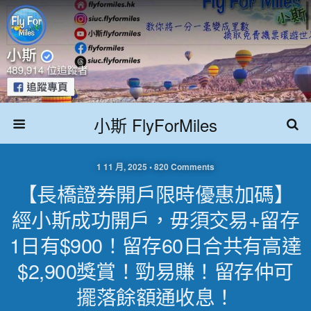
小斯 FlyForMiles
1 11 月, 2025 • 820 Comments
【長橋證券開戶限時優惠加碼】
經小斯成功開戶，毋須交易+留存
1日有$900！留存60日合共有高達
$2,900獎賞！勁易賺！留存仲可
擺落餘額通收息！