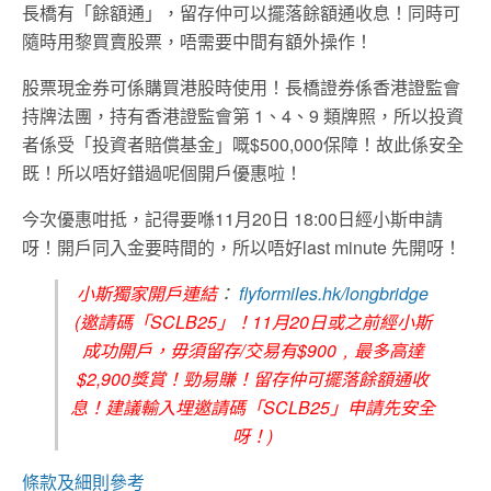
長橋有「餘額通」，留存仲可以擺落餘額通收息！同時可
隨時用黎買賣股票，唔需要中間有額外操作！
股票現金券可係購買港股時使用！長橋證券係香港證監會
持牌法團，持有香港證監會第 1、4、9 類牌照，所以投資
者係受「投資者賠償基金」嘅$500,000保障！故此係安全
既！所以唔好錯過呢個開戶優惠啦！
今次優惠咁抵，記得要喺11月20日 18:00日經小斯申請
呀！開戶同入金要時間的，所以唔好last minute 先開呀！
小斯獨家開戶連結
：
flyformiles.hk/longbridge
(邀請碼「SCLB25」！11月20日或之前經小斯
成功開戶，毋須留存/交易有$900﹐最多高達
$2,900獎賞！勁易賺！留存仲可擺落餘額通收
息！建議輸入埋邀請碼「SCLB25」申請先安全
呀！)
條款及細則參考