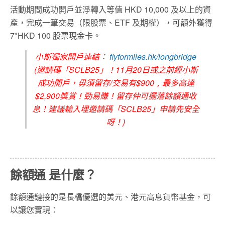
活動期間成功開戶並淨轉入等值 HKD 10,000 及以上的資
產，完成一筆交易（限股票、ETF 及期權），可額外獲得
7*HKD 100 股票現金卡。
小斯獨家開戶連結
：
flyformiles.hk/longbridge
(邀請碼「SCLB25」！11月20日或之前經小斯
成功開戶，毋須留存/交易有$900﹐最多高達
$2,900獎賞！勁易賺！留存仲可擺落餘額通收
息！建議輸入埋邀請碼「SCLB25」申請先安全
呀！)
餘額通 是什麼？
餘額通鏈接的是長橋優選的美元、港元高息貨幣基金，可
以讓您實現：