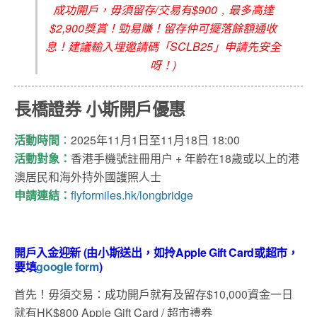
成功開戶，毋須留存/交易有$900﹐最多高達
$2,900獎賞！勁易賺！留存仲可擺落餘額通收
息！建議輸入埋邀請碼「SCLB25」申請先安全
呀！)
長橋證券 小斯開戶優惠
活動時間
：
2025年11月1日至11月18日 18:00
活動對象：
香港手機號註冊用户 + 年齡在18歲或以上的港
澳居民和海外持外國護照人士
申請連結：
flyformiles.hk/longbridge
開戶入金迎新 (由小斯送出，如拎Apple Gift Card或超市，
要填
google form
)
首先！毋須交易：成功開戶就有及留存$10,000資金一日
就有HK$800 Apple Gift Card / 超市禮券