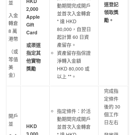
HKD
並
道登記
動期間完成開戶
2,000
領取獎
並首次入金轉倉
入金
Apple
勵。
* 達 HKD
轉倉
Gift
80,000，自翌日
8 萬
Card
起計算 60 日資
港幣
產留存。
或渠道
（或
指定其
資產留存指保證
等值
他實物
淨轉入金額
美
獎勵
HKD 80,000 或
金）
以上 **。
完成指
定條件
後的 30
指定條件：於活
個工作
開戶
動期間完成開戶
日左右
並
HKD
並首次入金轉倉
3,000
* 達 HKD
發放蘋