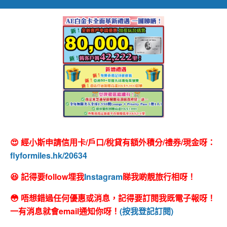
😍 經小斯申請信用卡/戶口/稅貸有額外積分/禮券/現金呀：
flyformiles.hk/20634
😆 記得要follow埋我
Instagram
睇我啲靚旅行相呀！
😳 唔想錯過任何優惠或消息，記得要訂閱我既電子報呀！
一有消息就會email通知你呀！
(按我登記訂閱)