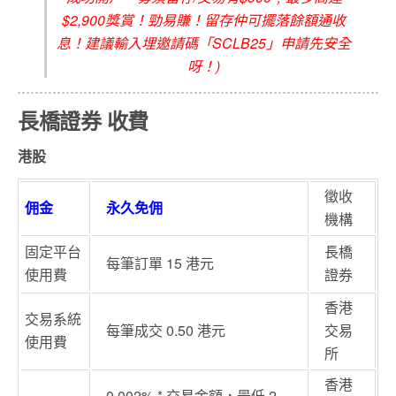
$2,900獎賞！勁易賺！留存仲可擺落餘額通收
息！建議輸入埋邀請碼「SCLB25」申請先安全
呀！)
長橋證券 收費
港股
徵收
佣金
永久免佣
機構
固定平台
長橋
每筆訂單 15 港元
使用費
證券
香港
交易系統
每筆成交 0.50 港元
交易
使用費
所
香港
0.002% * 交易金額，最低 2