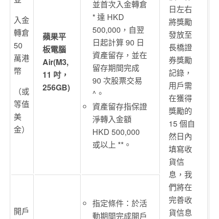
並首次入金轉倉
日左右
* 達 HKD
入金
將獎勵
500,000，自翌
轉倉
發放至
蘋果平
日起計算 90 日
50
長橋證
板電腦
資產留存，並在
萬港
券獎勵
Air(M3,
留存期間完成
幣
記錄，
11 吋，
90 次股票交易
用戶需
256GB)
（或
^。
在獲得
等值
資產留存指保證
獎勵的
美
淨轉入金額
15 個自
金）
HKD 500,000
然日內
或以上 **。
填寫收
貨信
息，我
們將在
完善收
指定條件：於活
開戶
貨信息
動期間完成開戶