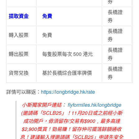
券
長橋證
提取資金
免費
券
長橋證
轉入股票
免費
券
長橋證
轉出股票
每隻股票每次 500 港元
券
長橋證
貨幣兌換
基於長橋綜合匯率牌價
券
詳情可以睇返：
https://longbridge.hk/rate
小斯獨家開戶連結
：
flyformiles.hk/longbridge
(邀請碼「SCLB25」！11月20日或之前經小斯
成功開戶，毋須留存/交易有$900﹐最多高達
$2,900獎賞！勁易賺！留存仲可擺落餘額通收
息！建議輸入埋邀請碼「SCLB25」申請先安全