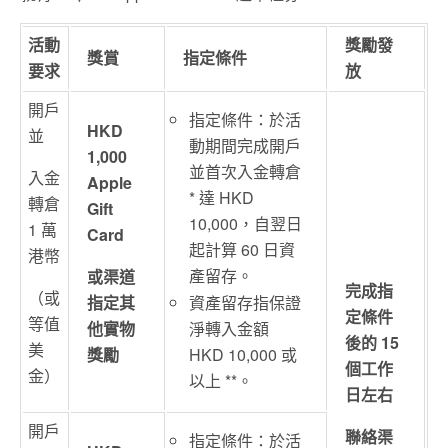
活動
獎勵發
獎賞
指定條件
要求
放
開戶
指定條件：於活
HKD
並
動期間完成開戶
1,000
並首次入金轉倉
入金
Apple
* 達 HKD
轉倉
Gift
10,000，自翌日
1 萬
Card
起計算 60 日資
港幣
產留存。
或渠道
完成指
（或
指定其
資產留存指保證
定條件
等值
他實物
淨轉入金額
後的 15
美
獎勵
HKD 10,000 或
個工作
金）
以上 **。
日左右
開戶
聯絡渠
指定條件：於活