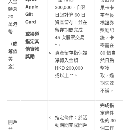
入金
Apple
200,000，自翌
果卡卡
轉倉
Gift
日起計算 60 日
密至長
20
Card
資產留存，並在
橋證券
萬港
留存期間完成
獎勵記
幣
或渠道
45 次股票交易
錄，卡
指定其
（或
^。
密需在
他實物
等值
30 個自
資產留存指保證
獎勵
美
然日點
淨轉入金額
金）
擊獲
HKD 200,000
取，過
或以上 **。
期失效
不補。
完成指
定條件
指定條件：於活
後的 30
開戶
動期間完成開戶
個工作
並