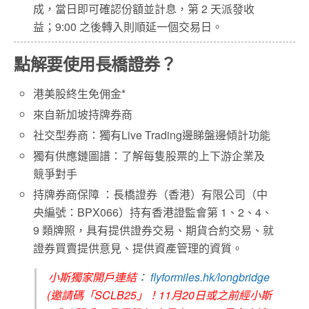
成，當日即可確認份額並計息，第 2 天派發收
益；9:00 之後轉入則順延一個交易日。
點解要使用長橋證券？
港美股終生免佣金*
來自新加坡持牌券商
社交型券商：獨有Live Trading邊睇盤邊傾計功能
獨有供應鏈圖譜：了解每隻股票的上下游企業及
競爭對手
持牌券商保障 ：長橋證券（香港）有限公司（中
央編號：BPX066）持有香港證監會第 1、2、4、
9 類牌照，具有提供證券交易、期貨合約交易、就
證券買賣提供意見、提供資產管理的資質。
小斯獨家開戶連結
：
flyformiles.hk/longbridge
(邀請碼「SCLB25」！11月20日或之前經小斯