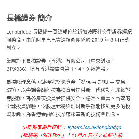
長橋證券 簡介
Longbridge 長橋係一間總部位於新加坡嘅社交型證券經紀
服務商，由前阿里巴巴資深技術團隊於 2019 年 3 月正式
創立。
集團旗下長橋證劵（香港）有限公司（中央編號：
BPX066）持有香港證監會第 1、4、9 類牌照。
長橋嘅理念係，鏈接完整嘅資產「發現 → 認知 → 交易」
環節，以尖端金融科技為投資者提供新一代移動互聯網證
券服務，為各層次投資者提供安全、穩定、豐富、高效的
全球投資體驗，令股壇老將與理財新手都能找到更多的投
資樂趣，為香港金融科技業帶來革新的技術與理念。
小斯獨家開戶連結
：
flyformiles.hk/longbridge
(邀請碼「SCLB25」！11月20日或之前經小斯