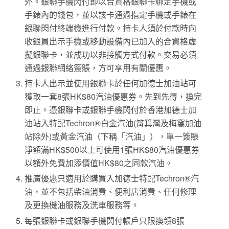
外。銀聯手機閃付即以合資格銀聯卡綁定手機或
手錶內的錢包，並以該卡通過指定手機或手錶在
銀聯閃付終端機進行付款。持卡人須於付款時向
收銀員出示手機或移動設備內已加入的合資格虛
擬銀聯卡，並成功以非接觸方式付款。交易必須
通過銀聯網絡簽賬，方可享用有關優惠。
持卡人出示並使用銀聯卡於任何加德士加油站可
獲取一套8張HK$80汽油優惠券。先到先得，換完
即止。憑銀聯卡或銀聯手機閃付於香港加德士加
油站入特配Techron®白金汽油(筲箕灣及梅窩加油
站除外)或黃金汽油（下稱「汽油」），單一簽賬
淨額滿HK$500以上可使用1張HK$80汽油優惠券
以額外免費加添價值HK$80之同款汽油。
推廣優惠只適用於購買入加德士特配Techron®汽
油，並不包括柴油消費、便利店消費、任何修理
及更換機油服務及洗車服務等。
每張銀聯卡或銀聯手機閃付帳戶只限換領8張