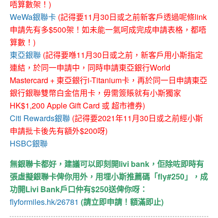
唔算數架！)
WeWa銀聯卡
(記得要11月30日或之前新客戶透過呢條link
申請先有多$500架！如未能一氣呵成完成申請表格，都唔
算數！)
東亞銀聯
(記得要喺11月30日或之前，新客戶用小斯指定
連結，於同一申請中，同時申請東亞銀行World
Mastercard + 東亞銀行i-Titanium卡，再於同一日申請東亞
銀行銀聯雙幣白金信用卡，毋需簽賬就有小斯獨家
HK$1,200 Apple Gift Card 或 超市禮券)
Citi Rewards銀聯
(記得要2021年11月30日或之前經小斯
申請批卡後先有額外$200呀)
HSBC銀聯
無銀聯卡都好，建議可以即刻開livi bank，佢除咗即時有
張虛擬銀聯卡俾你用外，用埋小斯推薦碼「fly#250」，成
功開Livi Bank戶口仲有$250送俾你呀：
flyformiles.hk/26781
(請立即申請！額滿即止)