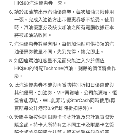
HK$80汽油優惠券一套。
請於加油前出示汽油優惠券，每次加油只限使用
一張。完成入油後方出示優惠券恕不接受。使用
時，汽油優惠券及該次加油之所有電腦收據正本
將被加油站收回。
汽油優惠券數量有限，每個加油站可供換領的汽
油優惠券數量不同，先到先得，換完即止。
如因座駕油缸容量不足而只能注入少於價值
HK$80的特配Techron®汽油，剩餘的價值將會作
廢。
此汽油優惠券不能與再賞咭特別折扣日優惠或與
其他優惠、加油券、VIP再賞咭、公司能源咭、恒
堡會能源咭、WIL能源咭或StarCash同時使用(再
賞咭每公升港幣0.9元即時折扣除外)。
簽賬金額按個別銀聯卡卡號計算及只計算實際簽
賬金額。持卡人所持有之不同主卡及附屬卡之簽
賬金額將分開獨立計算。恕不接受任何分拆簽