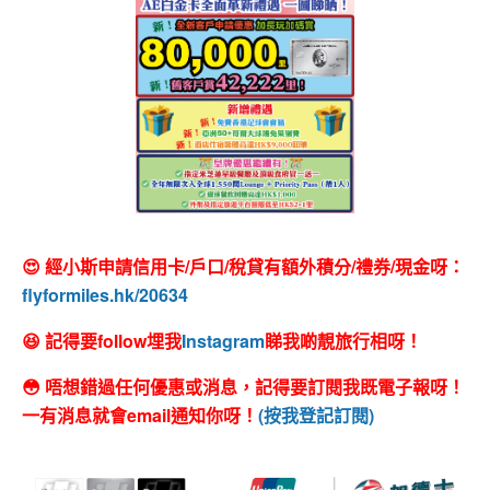
😍 經小斯申請信用卡/戶口/稅貸有額外積分/禮券/現金呀：
flyformiles.hk/20634
😆 記得要follow埋我
Instagram
睇我啲靚旅行相呀！
😳 唔想錯過任何優惠或消息，記得要訂閱我既電子報呀！
一有消息就會email通知你呀！
(按我登記訂閱)