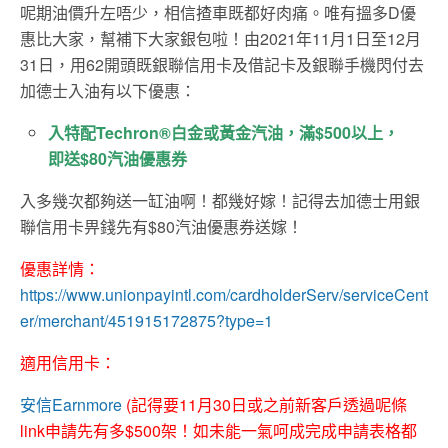
呢期油價升左唔少，相信揸車既都好肉痛。唯有搵多D優
惠比大家，幫補下大家銀包啦！由2021年11月1日至12月
31日，用62開頭既銀聯信用卡及借記卡及銀聯手機閃付去
加德士入油有以下優惠：
入特配Techron®白金或黃金汽油，滿$500以上，
即送$80汽油優惠券
入多幾次都夠送一缸油啊！都幾好嫁！記得去加德士用銀
聯信用卡畀錢先有$80汽油優惠券送嫁！
優惠詳情：
https://www.unionpayintl.com/cardholderServ/serviceCent
er/merchant/451915172875?type=1
適用信用卡：
安信Earnmore
(記得要11月30日或之前新客戶透過呢條
link申請先有多$500架！如未能一氣呵成完成申請表格都