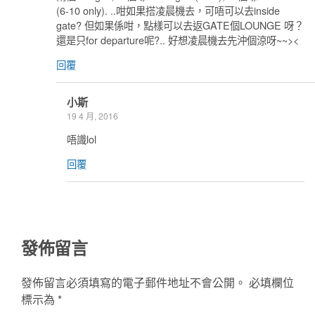
(6-10 only). ..咁如果搭凌晨機去，可唔可以去inside
gate? 但如果係咁，點樣可以去返GATE個LOUNGE 呀？
還是只for departure呢?.. 好想凌晨機去先沖個涼呀~~><
回覆
小斯
19 4 月, 2016
唔識lol
回覆
發佈留言
發佈留言必須填寫的電子郵件地址不會公開。
必填欄位
標示為
*