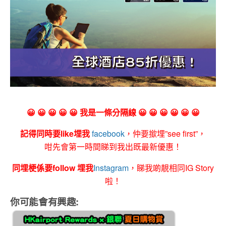
😀 😀 😀 😀 😀 我是一條分隔線 😀 😀 😀 😀 😀 😀
記得同時要like埋我
facebook
，仲要撳埋”see first”，
咁先會第一時間睇到我出既最新優惠！
同埋梗係要follow 埋我
Instagram
，睇我啲靚相同IG Story
啦！
你可能會有興趣: