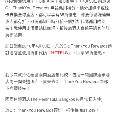
Rewards信用卡、Citi 普通卡及Citi 金卡，4月30日前透過
Citi ThankYou Rewards 無論係用積分、積分加碌卡或碌
卡去換全球酒店，都可以享有85折優惠！仲要係國際連鎖
酒店都有折，訂開都知平時訂係一個折扣代碼都用唔到
架！我仲用比價網站比較埋，折後啲酒店真係平過其他訂
房網站架！
即日起至2016年4月30日，凡於Citi ThankYou Rewards預
訂酒店並使用折扣代碼「
HOTELS
」，即享85折優惠。
我今次就拎佐泰國兩間酒店黎比較，包括一間國際連鎖酒
店同一間普通酒店。首先去Citi ThankYou Rewards到睇
下咩價錢先！
國際連鎖酒店The Peninsula Bangkok (6月15日入住)
於Citi ThankYou Rewards預訂，折後每晚$1,249。