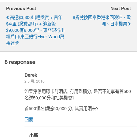
Previous Post
Next Post
高達$3,800出糧獎賞 + 首年
8折兌換國泰香港來回澳洲、歐
$4/里 (繳費都有) + 迎新簽
洲、日本機票
$9,000有6,000里 - 東亞銀行出
糧戶口/東亞銀行Flyer World萬
事達卡
8 responses
Derek
2 5 月, 2016
如果淨係用碌卡訂酒店, 冇用到積分, 是否不能享有首500
名送50,000分和抽獎機會?
首500個名額送50,000 分, 其實用晒未?
回覆
小斯