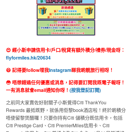
😍 經小斯申請信用卡/戶口/稅貸有額外積分/禮券/現金呀：
flyformiles.hk/20634
😆 記得要follow埋我
Instagram
睇我啲靚旅行相呀！
😳 唔想錯過任何優惠或消息，記得要訂閱我既電子報呀！
一有消息就會email通知你呀！
(按我登記訂閱)
之前同大家賣佐好耐關子小斯覺得Citi ThankYou
Rewards 最抵既野，就係用佢黎book酒店啦！終於啲積分
唔使留黎煲醋囉！只要你持有Citi 儲積分既信用卡，包括
Citi Prestige Card、Citi PremierMiles信用卡、Citi