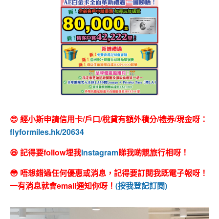
😍 經小斯申請信用卡/戶口/稅貸有額外積分/禮券/現金呀：
flyformiles.hk/20634
😆 記得要follow埋我
Instagram
睇我啲靚旅行相呀！
😳 唔想錯過任何優惠或消息，記得要訂閱我既電子報呀！
一有消息就會email通知你呀！
(按我登記訂閱)