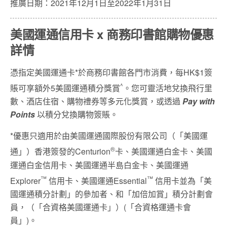
推廣日期：2021年12月1日至2022年1月31日
美國運通信用卡 x 商務印書館購物優惠
詳情
憑指定美國運通卡*於商務印書館各門市消費，每HK$1簽
^
賬可享額外5美國運通積分獎賞
。您可靈活地兌換飛行里
數、酒店住宿、購物禮券等多元化獎賞，或透過
Pa
y with
Points
以積分兌換購物簽賬。
*優惠只適用於由美國運通國際股份有限公司（「美國運
®
通」）香港簽發的Centurion
卡、美國運通白金卡、美國
運通白金信用卡、美國運通半島白金卡、美國運通
™
™
Explorer
信用卡、美國運通Essential
信用卡並為「美
國運通積分計劃」的參加者、和「加倍加賞」積分計劃會
員，（「合資格美國運通卡」）(「合資格運通卡會
員」)。