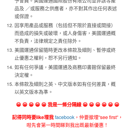
予會員。美國運通國際股份有限公司並非該等產
品及 ／或服務之供應者，亦不對其作出任何表述
或保證。
因享用產品或服務（包括但不限於直接或間接）
而造成的損失或破壞，或人身傷害，美國運通概
不負責，法律規定之責任除外。
美國運通保留隨時更改本條款及細則、暫停或終
止優惠之權利，恕不另行通知。
如有任何爭議，美國運通及商務印書館保留最終
決定權。
本條款及細則之英、中文版本如有任何差異，概
以英文版本為準。
😀 😀 😀 😀 😀 我是一條分隔線 😀 😀 😀 😀 😀 😀
記得同時要like埋我
facebook
，仲要撳埋”see first”，
咁先會第一時間睇到我出既最新優惠！