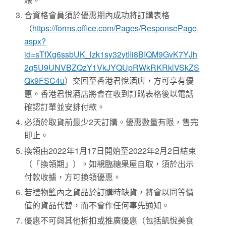
合資格會員須於優惠期內成功將訂購表格
（
https://forms.office.com/Pages/ResponsePage.
aspx?
id=sTfXg6ssbUK_lzk1sy32ytIIi8BIQM9GvK7YJh
2g5U9UNVBZQzY1VkJYQUpRWkRKRklVSkZS
Qk9FSC4u
）交回至香港君悅酒店，方可享有優
惠。香港君悅酒店將會在收到訂購表格後以電話
確認訂單並安排付款。
必須於取貨前最少2天訂購。優惠數量有限，售完
即止。
換領由2022年1月17日開始至2022年2月2日結束
（「換領期」）。如親臨糖果屋自取，須於出示
付款收據，方可換領優惠。
若禮物籃內之貨品於訂購時缺貨，將會以同等價
值的貨品代替，而不會作任何事先通知。
優惠不可與其他折扣或推廣優惠（包括凱悅美食