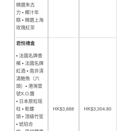
精選朱古
力 ▪ 椰汁年
糕 ▪ 精選上海
玫瑰紅茶
君悅禮盒
▪ 法國名牌香
檳 ▪ 法國名牌
紅酒 ▪ 南非清
湯鮑魚（六
頭）▪ 港灣壹
號X.O.醬
▪ 日本原粒瑶
柱 ▪ 乾螺
HK$3,888
HK$3,304.80
頭 ▪ 頂級竹笙
▪ 琥珀合