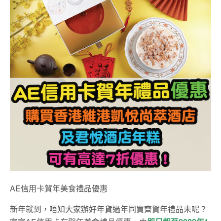
AE信用卡賀年美食禮品優惠
新年就到，唔知大家辦好年貨過年同買齊賀年禮品未呢？