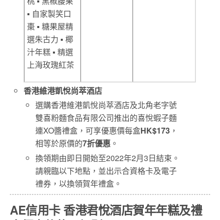
桃 ▪ 黑椒腰果
▪ 自家製笑口
棗 ▪ 糖果屋精
選朱古力 ▪ 椰
汁年糕 ▪ 精選
上海玫瑰紅茶
香港維港凱悅尚萃酒店
選購香港維港凱悅尚萃酒店及北角老字號
雙喜粉麵食品有限公司推出的喜悅蝦子麵
連XO醬禮盒，可享優惠價每盒
HK$173
，
相等於原價的
7折優惠
。
換領期由即日開始至2022年2月3日結束。
請親臨以下地點，並出示合資格卡及電子
禮券，以換領賀年禮盒。
AE信用卡 香港君悅酒店賀年年糕及禮