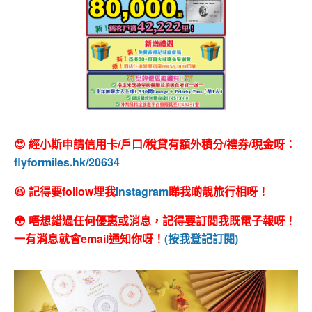
😍 經小斯申請信用卡/戶口/稅貸有額外積分/禮券/現金呀：
flyformiles.hk/20634
😆 記得要follow埋我
Instagram
睇我啲靚旅行相呀！
😳 唔想錯過任何優惠或消息，記得要訂閱我既電子報呀！
一有消息就會email通知你呀！
(按我登記訂閱)