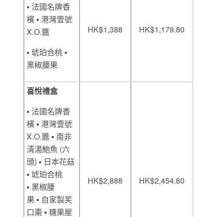
▪ 法國名牌香
檳 ▪ 港灣壹號
HK$1,388
HK$1,179.80
X.O.醬
▪ 琥珀合桃 ▪
黑椒腰果
喜悅禮盒
▪ 法國名牌香
檳 ▪ 港灣壹號
X.O.醬 ▪ 南非
清湯鮑魚 (六
頭) ▪ 日本花菇
▪ 琥珀合桃
HK$2,888
HK$2,454.80
▪ 黑椒腰
果 ▪ 自家製笑
口棗 ▪ 糖果屋