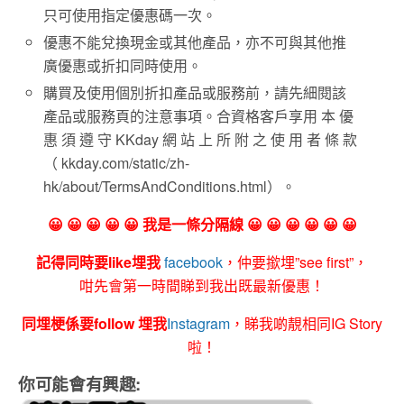
只可使用指定優惠碼一次。
優惠不能兌換現金或其他產品，亦不可與其他推
廣優惠或折扣同時使用。
購買及使用個別折扣產品或服務前，請先細閱該
產品或服務頁的注意事項。合資格客戶享用 本 優
惠 須 遵 守 KKday 網 站 上 所 附 之 使 用 者 條 款
（ kkday.com/static/zh-
hk/about/TermsAndConditions.html）。
😀 😀 😀 😀 😀 我是一條分隔線 😀 😀 😀 😀 😀 😀
記得同時要like埋我
facebook
，仲要撳埋”see first”，
咁先會第一時間睇到我出既最新優惠！
同埋梗係要follow 埋我
Instagram
，睇我啲靚相同IG Story
啦！
你可能會有興趣: