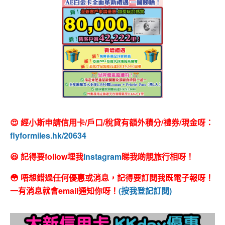
😍 經小斯申請信用卡/戶口/稅貸有額外積分/禮券/現金呀：
flyformiles.hk/20634
😆 記得要follow埋我
Instagram
睇我啲靚旅行相呀！
😳 唔想錯過任何優惠或消息，記得要訂閱我既電子報呀！
一有消息就會email通知你呀！
(按我登記訂閱)