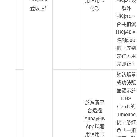
用信用卡
HK$30及
#
付款
額外
或以上
HK$10，
合共扣減
HK$40
。
名額500
個，先到
先得，用
完即止。
於該賬單
成功誌賬
並顯示於
DBS
於淘寶平
Card+的
台透過
Timeline
AlipayHK
後，憑紅
App以適
色「一扣
用信用卡