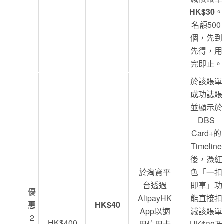
HK$30
。
名額500
個，先到
先得，用
完即止。
於該賬單
成功誌賬
並顯示於
DBS
Card+的
Timeline
後，憑紅
於淘寶平
色「一扣
台透過
即享」功
優
AlipayHK
能直接扣
惠
HK$40
App以適
減該賬單
2
HK$400