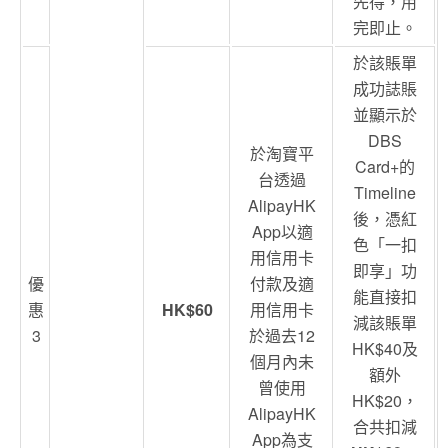
先得，用
完即止。
於該賬單
成功誌賬
並顯示於
DBS
於淘寶平
Card+的
台透過
Timeline
AlipayHK
後，憑紅
App以適
色「一扣
用信用卡
即享」功
優
付款及適
能直接扣
惠
HK$60
用信用卡
減該賬單
3
於過去12
HK$40及
個月內未
額外
曾使用
HK$20，
AlipayHK
合共扣減
App為支