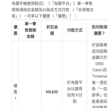
淘寶手機應用程式）（「淘寶平台」）單一零售
簽賬滿指定金額及以指定方式付款 （「合資格交
易」），可享以下優惠（「優惠」）：
單一零
優
折扣金
如何取得
售簽賬
付款方式
惠
額
優惠？
金額
於該賬單
成功誌賬
並顯示於
DBS
Card+的
Timeline
於淘寶平
後，憑紅
優
台以適用
色「一扣
惠
HK$30
信用卡付
即享」功
1
款
能直接扣
減該賬單