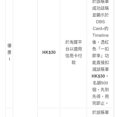
於該賬單
成功誌賬
並顯示於
DBS
Card+的
Timeline
於淘寶平
後，憑紅
優
台以適用
色「一扣
惠
HK$30
信用卡付
即享」功
1
款
能直接扣
減該賬單
HK$30
。
名額500
個，先到
先得，用
完即止。
於該賬單