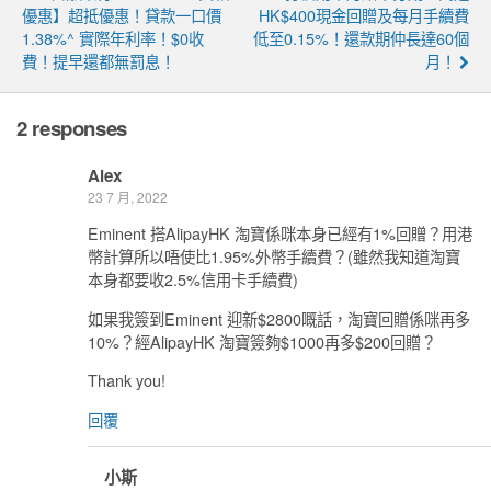
優惠】超抵優惠！貸款一口價
HK$400現金回贈及每月手續費
1.38%^ 實際年利率！$0收
低至0.15%！還款期仲長達60個
費！提早還都無罰息！
月！
2 responses
Alex
23 7 月, 2022
Eminent 搭AlipayHK 淘寶係咪本身已經有1%回贈？用港
幣計算所以唔使比1.95%外幣手續費？(雖然我知道淘寶
本身都要收2.5%信用卡手續費)
如果我簽到Eminent 迎新$2800嘅話，淘寶回贈係咪再多
10%？經AlipayHK 淘寶簽夠$1000再多$200回贈？
Thank you!
回覆
小斯