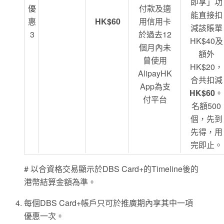
即享」功
優
付款及適
能直接扣
惠
HK$60
用信用卡
減該賬單
3
於過去12
HK$40及
個月內未
額外
曾使用
HK$20，
AlipayHK
合共扣減
App為支
HK$60
。
付平台
名額500
個，先到
先得，用
完即止。
# 以合資格交易顯示於DBS Card+的Timeline後的
港幣結算金額為準。
每個DBS Card+帳戶只可於推廣期內享其中一項
優惠一次。