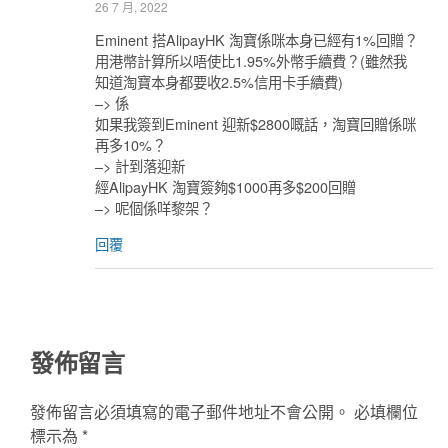
26 7 月, 2022
Eminent 搭AlipayHK 淘寶係咪本身已經有1%回贈？
用港幣計算所以唔使比1.95%外幣手續費？(雖然我
知道淘寶本身都要收2.5%信用卡手續費)
–> 係
如果我簽到Eminent 迎新$2800嘅話，淘寶回贈係咪
再多10%？
–> 計到落迎新
經AlipayHK 淘寶簽夠$1000再多$200回贈
–> 呢個係咩黎架？
回覆
發佈留言
發佈留言必須填寫的電子郵件地址不會公開。
必填欄位
標示為
*