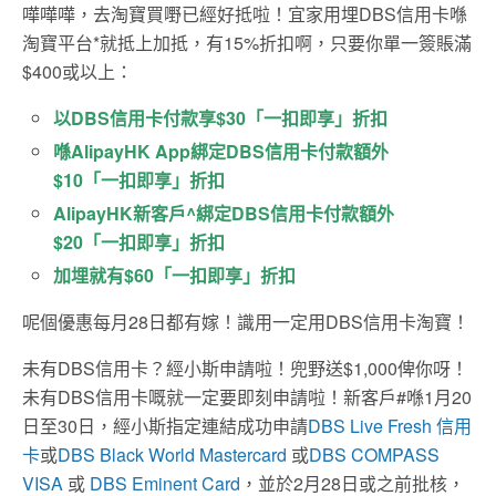
嘩嘩嘩，去淘寶買嘢已經好抵啦！宜家用埋DBS信用卡喺
淘寶平台*就抵上加抵，有15%折扣啊，只要你單一簽賬滿
$400或以上：
以DBS信用卡付款享$30「一扣即享」折扣
喺AlipayHK App綁定DBS信用卡付款額外
$10「一扣即享」折扣
AlipayHK新客戶^綁定DBS信用卡付款額外
$20「一扣即享」折扣
加埋就有$60「一扣即享」折扣
呢個優惠每月28日都有嫁！識用一定用DBS信用卡淘寶！
未有DBS信用卡？經小斯申請啦！兜野送$1,000俾你呀！
未有DBS信用卡嘅就一定要即刻申請啦！新客戶#喺1月20
日至30日，經小斯指定連結成功申請
DBS Live Fresh 信用
卡
或
DBS Black World Mastercard
或
DBS COMPASS
VISA
或
DBS Eminent Card
，並於2月28日或之前批核，