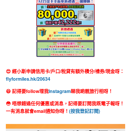
😍 經小斯申請信用卡/戶口/稅貸有額外積分/禮券/現金呀：
flyformiles.hk/20634
😆 記得要follow埋我
Instagram
睇我啲靚旅行相呀！
😳 唔想錯過任何優惠或消息，記得要訂閱我既電子報呀！
一有消息就會email通知你呀！
(按我登記訂閱)