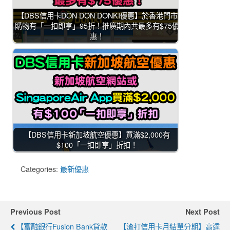
【DBS信用卡DON DON DONKI優惠】於香港門市
購物有「一扣即享」95折！推廣期內共最多有$75優
惠！
【DBS信用卡新加坡航空優惠】買滿$2,000有
$100「一扣即享」折扣！
Categories:
最新優惠
Previous Post
Next Post
【富融銀行Fusion Bank貸款
【渣打信用卡月結單分期】高達