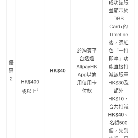
成功誌賬
並顯示於
DBS
Card+的
Timeline
後，憑紅
於淘寶平
色「一扣
台透過
即享」功
優
AlipayHK
能直接扣
惠
HK$40
App以適
減該賬單
2
HK$400
用信用卡
HK$30及
#
付款
額外
或以上
HK$10，
合共扣減
HK$40
。
名額500
個，先到