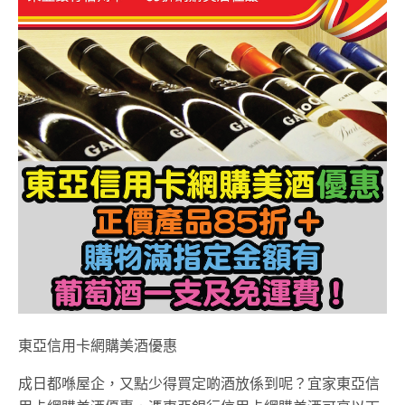
東亞信用卡網購美酒優惠
成日都喺屋企，又點少得買定啲酒放係到呢？宜家東亞信