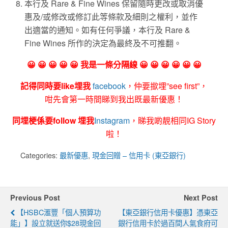
本行及 Rare & Fine Wines 保留隨時更改或取消優
惠及/或修改或修訂此等條款及細則之權利，並作
出適當的通知。如有任何爭議，本行及 Rare &
Fine Wines 所作的決定為最終及不可推翻。
😀 😀 😀 😀 😀 我是一條分隔線 😀 😀 😀 😀 😀 😀
記得同時要like埋我
facebook
，仲要撳埋”see first”，
咁先會第一時間睇到我出既最新優惠！
同埋梗係要follow 埋我
Instagram
，睇我啲靚相同IG Story
啦！
Categories:
最新優惠
,
現金回贈 – 信用卡 (東亞銀行)
Previous Post
Next Post
【HSBC滙豐「個人預算功
【東亞銀行信用卡優惠】憑東亞
能」】設立就送你$28現金回
銀行信用卡於過百間人氣食府可