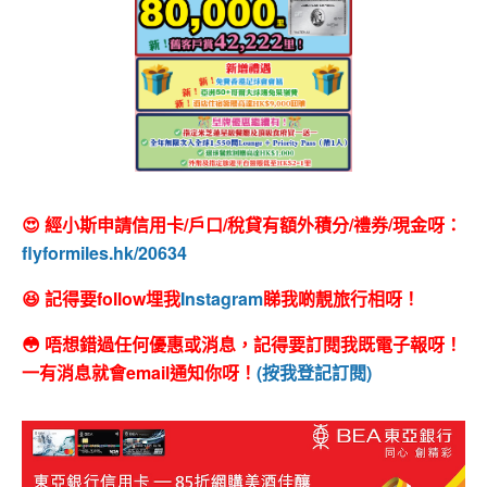
😍 經小斯申請信用卡/戶口/稅貸有額外積分/禮券/現金呀：
flyformiles.hk/20634
😆 記得要follow埋我
Instagram
睇我啲靚旅行相呀！
😳 唔想錯過任何優惠或消息，記得要訂閱我既電子報呀！
一有消息就會email通知你呀！
(按我登記訂閱)