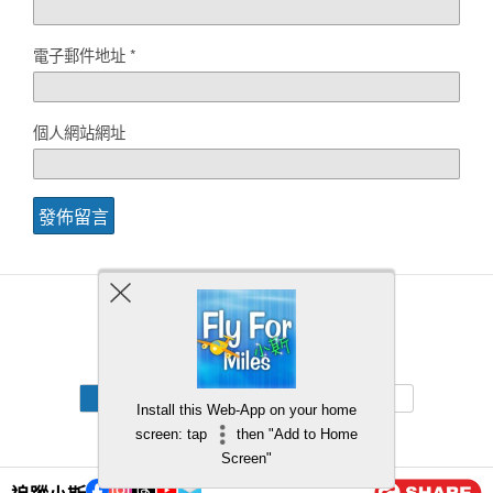
電子郵件地址
*
個人網站網址
Back to top
Mobile
Desktop
Install this Web-App on your home
screen: tap
then "Add to Home
Screen"