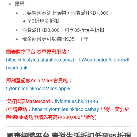
優惠：
只要經國泰網上購物，
消費滿
HKD1,000
，
可享
9
折現金折扣
消費滿
HKD3,
000
，可享
85
折現金折扣
現金部份更可以賺
HKD5 = 1
里
國泰購物平台 春季優惠網站：
https://lifestyle.asiamiles.com/zh_TW/campaign/bloomwit
hspringhk
即刻登記做Asia Miles會員啦：
flyformiles.hk/AsiaMiles.apply
渣打國泰Mastercard：
flyformiles.hk/41446
(申請連結：
https://flyformiles.hk/scb.cathay
記得一定要經
呢條link成功申請先有高達200,000里數呀)
國泰網購平台
春溢生活折
扣
低至85折現