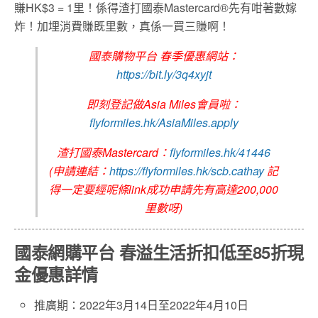
賺HK$3 = 1里！係得渣打國泰Mastercard®先有咁著數嫁
炸！加埋消費賺既里數，真係一買三賺啊！
國泰購物平台 春季優惠網站：
https://bit.ly/3q4xyjt
即刻登記做Asia Miles會員啦：
flyformiles.hk/AsiaMiles.apply
渣打國泰Mastercard：
flyformiles.hk/41446
(申請連結：
https://flyformiles.hk/scb.cathay
記
得一定要經呢條link成功申請先有高達200,000
里數呀)
國泰網購平台
春溢生活折
扣
低至85折現
金優惠詳情
推廣期：2022年3月14日至2022年4月10日