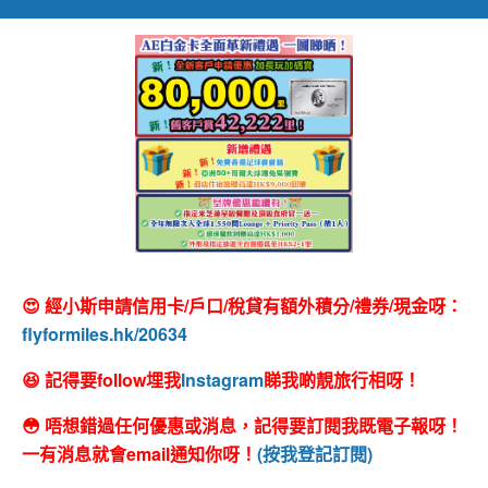
😍 經小斯申請信用卡/戶口/稅貸有額外積分/禮券/現金呀：
flyformiles.hk/20634
😆 記得要follow埋我
Instagram
睇我啲靚旅行相呀！
😳 唔想錯過任何優惠或消息，記得要訂閱我既電子報呀！
一有消息就會email通知你呀！
(按我登記訂閱)