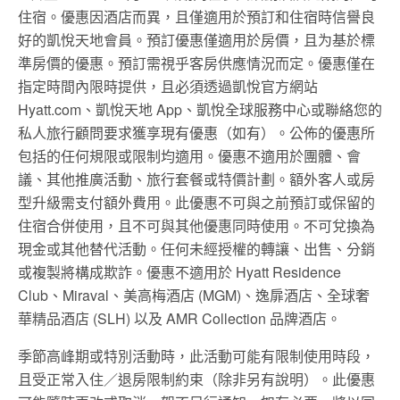
住宿。優惠因酒店而異，且僅適用於預訂和住宿時信譽良
好的凱悅天地會員。預訂優惠僅適用於房價，且为基於標
準房價的優惠。預訂需視乎客房供應情況而定。優惠僅在
指定時間內限時提供，且必須透過凱悅官方網站
Hyatt.com、凱悅天地 App、凱悅全球服務中心或聯絡您的
私人旅行顧問要求獲享現有優惠（如有）。公佈的優惠所
包括的任何規限或限制均適用。優惠不適用於團體、會
議、其他推廣活動、旅行套餐或特價計劃。額外客人或房
型升級需支付額外費用。此優惠不可與之前預訂或保留的
住宿合併使用，且不可與其他優惠同時使用。不可兌換為
現金或其他替代活動。任何未經授權的轉讓、出售、分銷
或複製將構成欺詐。優惠不適用於 Hyatt Residence
Club、Miraval、美高梅酒店 (MGM)、逸扉酒店、全球奢
華精品酒店 (SLH) 以及 AMR Collection 品牌酒店。
季節高峰期或特別活動時，此活動可能有限制使用時段，
且受正常入住／退房限制約束（除非另有說明）。此優惠