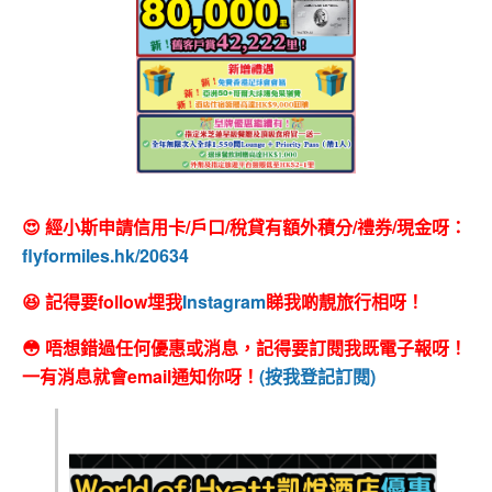
😍 經小斯申請信用卡/戶口/稅貸有額外積分/禮券/現金呀：
flyformiles.hk/20634
😆 記得要follow埋我
Instagram
睇我啲靚旅行相呀！
😳 唔想錯過任何優惠或消息，記得要訂閱我既電子報呀！
一有消息就會email通知你呀！
(按我登記訂閱)