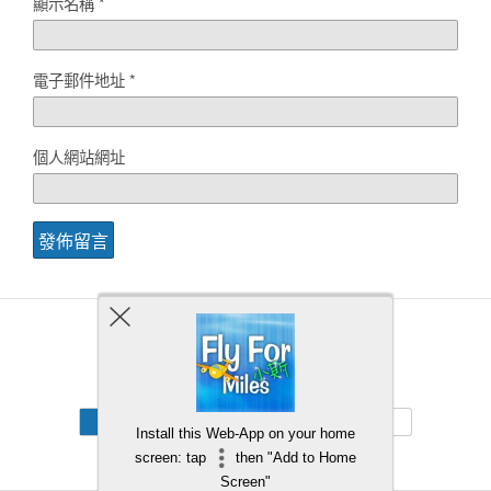
顯示名稱
*
電子郵件地址
*
個人網站網址
Back to top
Mobile
Desktop
Install this Web-App on your home
screen: tap
then "Add to Home
Screen"