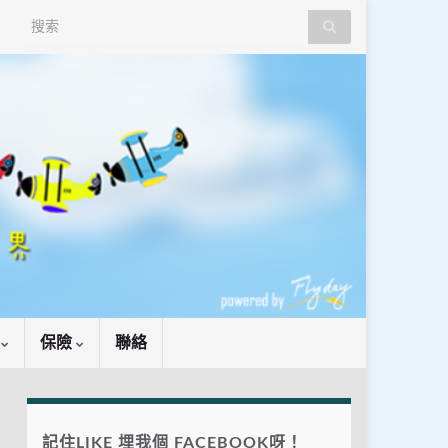
Search for:
識
保險
聯絡
記住LIKE 埋我個 FACEBOOK呀！