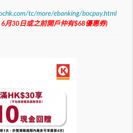
ochk.com/tc/more/ebanking/bocpay.html
8，6月30日或之前開戶仲有$68優惠券)