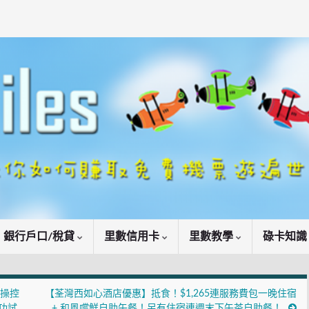
銀行戶口/稅貸
里數信用卡
里數教學
碌卡知
】操控
【荃灣西如心酒店優惠】抵食！$1,265連服務費包一晚住宿
成功試
+ 和風嚐鮮自助午餐！另有住宿連週末下午茶自助餐！