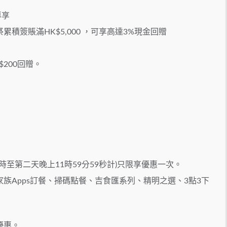
專享
積簽賬滿HK$5,000 ，可享高達3%現金回贈
200回贈。
時至第二天晚上11時59分59秒計)只限享優惠一次。
族Apps訂餐、掃碼點餐、吉食匯系列、精明之選、3點3下
優惠。