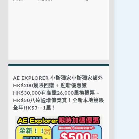
AE EXPLORER 小斯獨家小斯獨家額外
HK$200簽賬回贈 + 迎新優惠簽
HK$30,000有高達26,000里換機票 +
HK$50八達通增值獎賞！全新本地簽賬
全年HK$3＝1里！