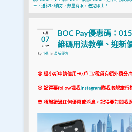
車，送$200油券，數量有限，送完即止！
BOC Pay優惠碼：0
4 月
07
維碼用法教學、迎新
2022
By
小斯
in
最新優惠
😍 經小斯申請信用卡/戶口/稅貸有額外積分/
😆 記得要follow埋我
Instagram
睇我啲靚旅行
😳 唔想錯過任何優惠或消息，記得要訂閱我既