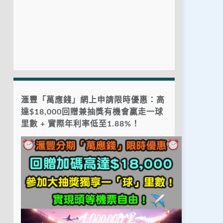
滙豐「萬應錢」網上申請限時優惠：高
達$18,000回贈兼抽獎有機會贏走一球
里數 + 實際年利率低至1.88%！