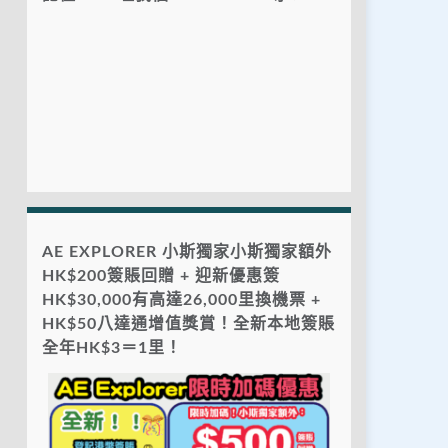
AE EXPLORER 小斯獨家小斯獨家額外
HK$200簽賬回贈 + 迎新優惠簽
HK$30,000有高達26,000里換機票 +
HK$50八達通增值獎賞！全新本地簽賬
全年HK$3＝1里！