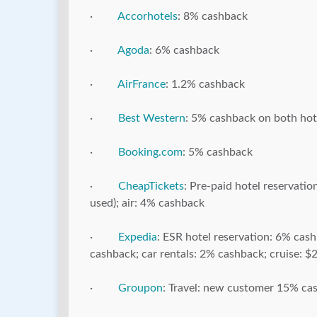
·
Accorhotels
: 8% cashback
·
Agoda
: 6% cashback
·
AirFrance
: 1.2% cashback
·
Best Western
: 5% cashback on both hote
·
Booking.com
: 5% cashback
·
CheapTickets
: Pre-paid hotel reservati
used); air: 4% cashback
·
Expedia
: ESR hotel reservation: 6% cash
cashback; car rentals: 2% cashback; cruise: 
·
Groupon
: Travel: new customer 15% ca