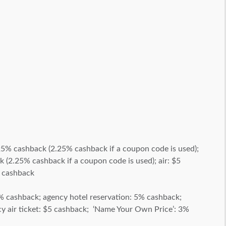
.25% cashback (2.25% cashback if a coupon code is used);
k (2.25% cashback if a coupon code is used); air: $5
5 cashback
7% cashback; agency hotel reservation: 5% cashback;
cy air ticket: $5 cashback; ‘Name Your Own Price’: 3%