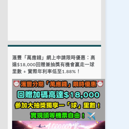
滙豐「萬應錢」網上申請限時優惠：高
達$18,000回贈兼抽獎有機會贏走一球
里數 + 實際年利率低至1.88%！