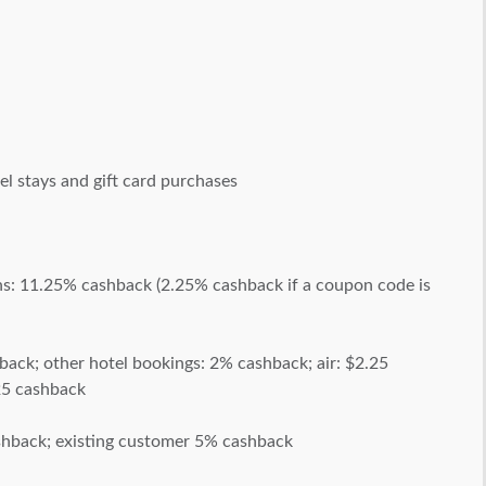
l stays and gift card purchases
ons: 11.25% cashback (2.25% cashback if a coupon code is
back; other hotel bookings: 2% cashback; air: $2.25
$25 cashback
shback; existing customer 5% cashback