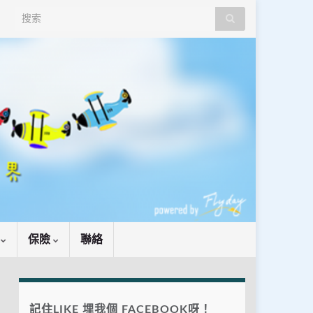
Search for:
識
保險
聯絡
記住LIKE 埋我個 FACEBOOK呀！