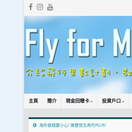
主頁
簡介
現金回贈卡
投資戶口
海外撳錢要小心! 匯豐恆生再冇PLUS!