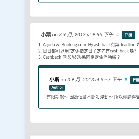
小葉
on
3 9 月, 2013
at 9:55 下午
#
回覆
1. Agoda &. Booking.com 嘅cash back有無deadline 
2. 日日都可以用?定係指定日子定先有cash back 㗎?
3. Cashback 個 %%%%係固定定係浮動㗎？
小斯
on
3 9 月, 2013
at 9:57 下午
#
回
Author
冇限期架〜 因為佢會不斷咁浮動〜 所以你講得