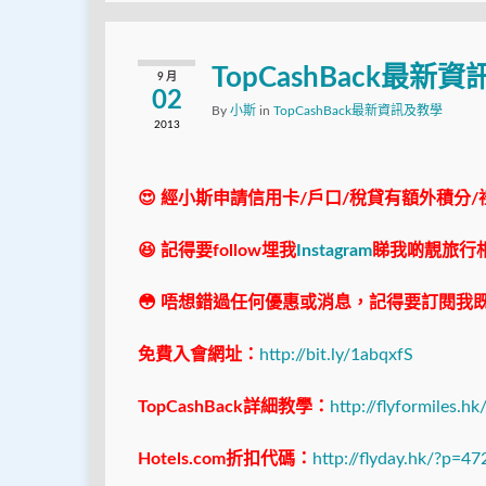
TopCashBack最新
9 月
02
By
小斯
in
TopCashBack最新資訊及教學
2013
😍 經小斯申請信用卡/戶口/稅貸有額外積分/
😆 記得要follow埋我
Instagram
睇我啲靚旅行
😳 唔想錯過任何優惠或消息，記得要訂閱我既
免費入會網址：
http://bit.ly/1abqxfS
TopCashBack
詳細教學：
http://flyformiles.h
Hotels.com
折扣代碼：
http://flyday.hk/?p=47