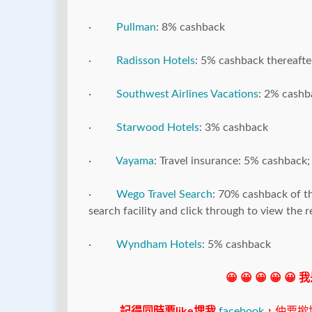
·
Pullman
: 8% cashback
·
Radisson Hotels
: 5% cashback thereafte
·
Southwest Airlines Vacations
: 2% cashb
·
Starwood Hotels
: 3% cashback
·
Vayama
: Travel insurance: 5% cashback
·
Wego Travel Search
: 70% cashback of t
search facility and click through to view the r
·
Wyndham Hotels
: 5% cashback
😀 😀 😀 😀 😀
記得同時要like埋我
facebook
，仲要撳埋"s