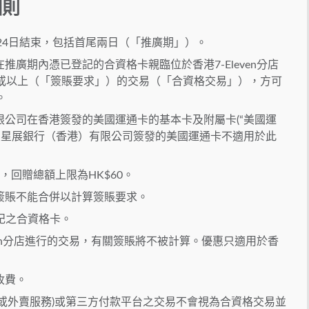
細則
5月24日結束，包括首尾兩日（「推廣期」）。
廣期內憑已登記的合資格卡親臨位於香港7-Eleven分店
0或以上（「簽賬要求」）的交易（「合資格交易」），方可
。
公司在香港簽發的美國運通卡的基本卡及附屬卡(“美國運
及星展銀行（香港）有限公司簽發的美國運通卡不適用於此
，回贈總額上限為HK$60。
簽賬不能合併以計算簽賬要求。
登記之合資格卡。
ven分店進行的交易，有關簽賬將不被計算。優惠只適用於香
收費。
或外賣服務)或第三方付款平台之交易不會視為合資格交易並