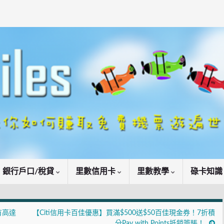
銀行戶口/稅貸
里數信用卡
里數教學
碌卡知
有高達
【Citi信用卡百佳優惠】買滿$500送$50百佳現金券！7折積
分Pay with Points抵銷簽賬！