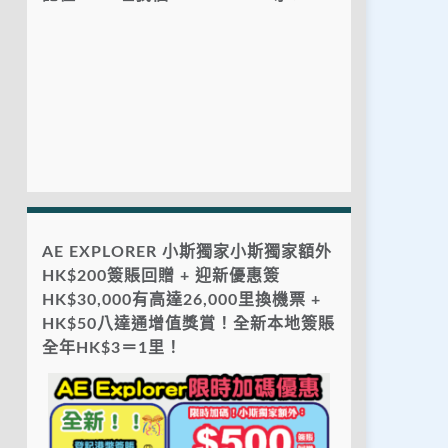
AE EXPLORER 小斯獨家小斯獨家額外
HK$200簽賬回贈 + 迎新優惠簽
HK$30,000有高達26,000里換機票 +
HK$50八達通增值獎賞！全新本地簽賬
全年HK$3＝1里！