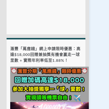
滙豐「萬應錢」網上申請限時優惠：高
達$18,000回贈兼抽獎有機會贏走一球
里數 + 實際年利率低至1.88%！