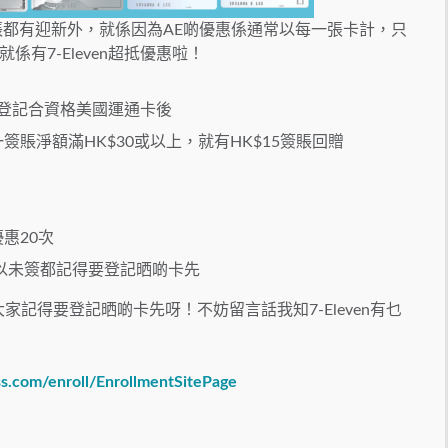
張都有迎新外，就係因為AE啲優惠係通常以每一張卡計，只
有7-Eleven超抵優惠啦！
間，登記合資格美國運通卡後
一簽賬淨額滿HK$30或以上，就有HK$15簽賬回贈
惠20次
所以未簽都記得要登記晒啲卡先
家記得要登記晒啲卡先呀！不妨留言話我知7-Eleven有乜
ess.com/enroll/EnrollmentSitePage