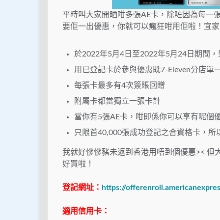
平時叫大家開晒咁多張AE卡，除咗因為每一
要佢一出優惠，你就可以瘋狂咁用佢啦！宜家就係
於2022年5月4日至2022年5月24日期
用已登記卡於參與優惠既7-Eleven分店單
每張卡最多有4次簽賬回贈
附屬卡都當獨立一張卡計
當你有5張AE卡，咁即係你可以享有呢個優
只限首40,000張成功登記之合資格卡，
我就好慘慘豬未返到香港用唔到個優惠>< 但大
好買啦！
登記網址：
https://offerenroll.americanexpr
適用信用卡：