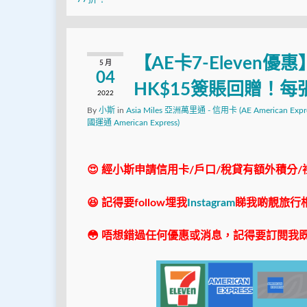
【AE卡7-Eleven
5 月
04
HK$15簽賬回贈！
2022
By
小斯
in
Asia Miles 亞洲萬里通 - 信用卡 (AE American Expre
國運通 American Express)
😍 經小斯申請信用卡/戶口/稅貸有額外積分/
😆 記得要follow埋我
Instagram
睇我啲靚旅行
😳 唔想錯過任何優惠或消息，記得要訂閱我既