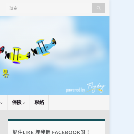
Search for:
識
保險
聯絡
記住LIKE 埋我個 FACEBOOK呀！