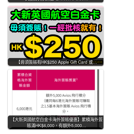
【毋須簽賬有HK$250 Apple Gift Card 或…
【大新英國航空白金卡海外簽賬優惠】累積海外簽
賬滿HK$6,000，有額外5,000…