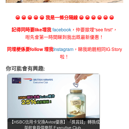
😀 😀 😀 😀 😀 我是一條分隔線 😀 😀 😀 😀 😀 😀
記得同時要like埋我
facebook
，仲要撳埋”see first”，
咁先會第一時間睇到我出既最新優惠！
同埋梗係要follow 埋我
Instagram
，睇我啲靚相同IG Story
啦！
你可能會有興趣:
【HSBC信用卡兌換Avios優惠】「獎賞錢」轉換成
英航會員俱樂部 Executive Club…