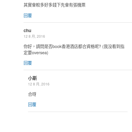
其實會較多好多錢下先會有張機票
回覆
chu
12 8 月, 2016
你好，請問是否book香港酒店都合資格呢? (我沒看到指
定要oversea)
回覆
小斯
12 8 月, 2016
合呀
回覆