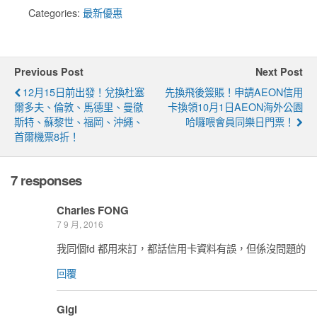
Categories:
最新優惠
Previous Post
Next Post
12月15日前出發！兌換杜塞
先換飛後簽賬！申請AEON信用
爾多夫、倫敦、馬德里、曼徹
卡換領10月1日AEON海外公園
斯特、蘇黎世、福岡、沖繩、
哈囉喂會員同樂日門票！
首爾機票8折！
7 responses
Charles FONG
7 9 月, 2016
我同個fd 都用來訂，都話信用卡資料有誤，但係沒問題的
回覆
Gigi