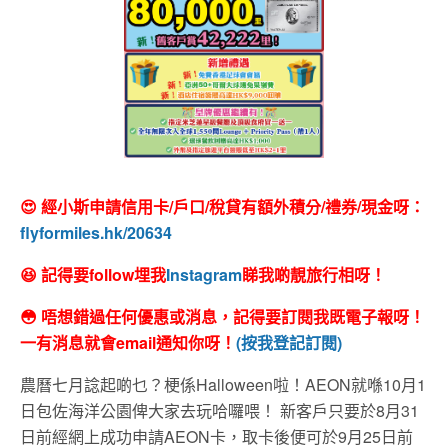
😍 經小斯申請信用卡/戶口/稅貸有額外積分/禮券/現金呀：
flyformiles.hk/20634
😆 記得要follow埋我
Instagram
睇我啲靚旅行相呀！
😳 唔想錯過任何優惠或消息，記得要訂閱我既電子報呀！
一有消息就會email通知你呀！
(按我登記訂閱)
農曆七月諗起啲乜？梗係Halloween啦！AEON就喺10月1
日包佐海洋公園俾大家去玩哈囉喂！ 新客戶只要於8月31
日前經網上成功申請AEON卡，取卡後便可於9月25日前