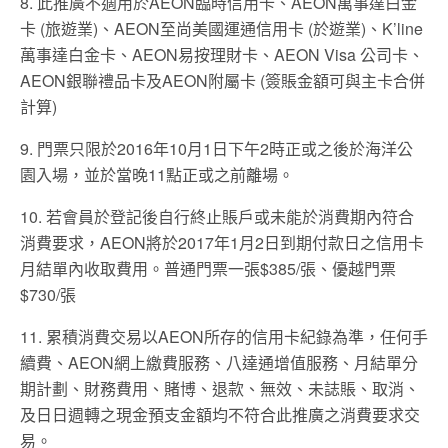
8. 此推廣不適用於AEON臨時信用卡、AEON萬事達白金
卡 (旅遊業)、AEON至尚美國運通信用卡 (於遊業)、K’line
萬事達白金卡、AEON易按理財卡、AEON Visa 公司卡、
AEON銀聯禮品卡及AEON附屬卡 (簽賬金額可與主卡合併
計算)
9. 門票只限於2016年10月1日下午2時正或之後於海洋公
園入場，並於當晚11點正或之前離場。
10. 若會員於登記後自行終止賬戶或未能於消費期內符合
消費要求，AEON將於2017年1月2日到期付款日之信用卡
月結單內收取費用。普通門票一張$385/張、優越門票
$730/張
11. 累積消費交易以AEON所存的信用卡紀錄為準，任何手
續費、AEON網上繳費服務、八達通增值服務、月結單分
期計劃、財務費用、賭博、退款、無效、未誌賬、取消、
及日日週轉之現金預支金額均不符合此推廣之消費要求交
易。