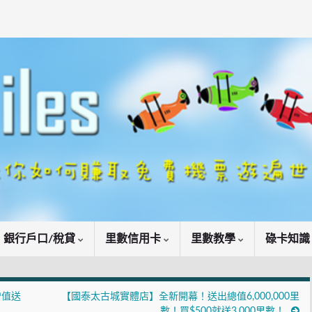
銀行戶口/稅貸
里數信用卡
里數教學
碌卡知
增值送
【國泰太古城實體店】全新開幕！送出總值6,000,000里
數！買$500就送3,000里數！