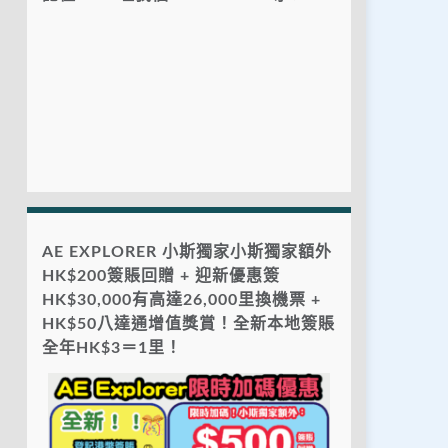
AE EXPLORER 小斯獨家小斯獨家額外
HK$200簽賬回贈 + 迎新優惠簽
HK$30,000有高達26,000里換機票 +
HK$50八達通增值獎賞！全新本地簽賬
全年HK$3＝1里！