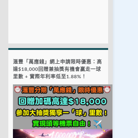
滙豐「萬應錢」網上申請限時優惠：高
達$18,000回贈兼抽獎有機會贏走一球
里數 + 實際年利率低至1.88%！