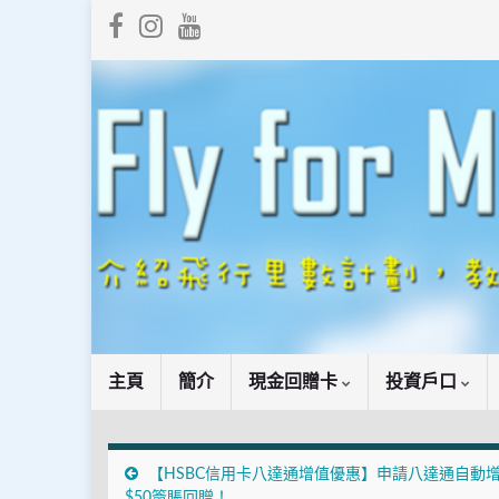
主頁
簡介
現金回贈卡
投資戶口
【HSBC信用卡八達通增值優惠】申請八達通自動
$50簽賬回贈！