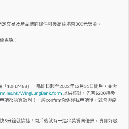
指定交易及產品結餘條件可獲高達港幣300元獎金。
優惠㗎：
10FLY488」，喺即日起至2022年12月31日開戶，並需
ormiles.hk/WingLungBank.form
以供核對，先有$200禮劵
請都唔算數啊！一經confirm你係經我申請後，就會聯絡
快5分鐘就搞掂！開戶後就有一連串獎賞同優惠，真係好吸