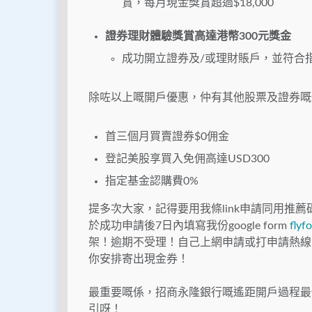
賞，每月現金獎賞超過$18,000
證券理財體驗獎賞高達港幣300元獎金
成功開立證券及/或理財賬戶，並符合
除咗以上嘅開戶優惠，仲有其他股票及證券嘅
首三個月買賣證券$0佣金
登記美股享買入免佣高達USD300
指定基金認購費0%
提多次大家，記得要用我條link申請同用推薦碼「
於成功申請後7日內填寫我份google form
flyf
架！逾期不受理！自己上網申請或打申請熱線申
你安排寄出現金券！
最重要嘅係，招商永隆銀行嘅遙距開戶過程最
引呀！