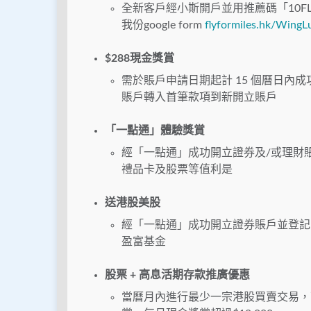
全新客戶經小斯開戶並用推薦碼「10FL
我份google form
flyformiles.hk/Wing
$
288
現金獎賞
需於賬戶申請日期起計 15 個曆日內
賬戶轉入首筆款項到新開立賬戶
「一點通」體驗獎賞
經「一點通」成功開立證券及/或理財賬
禮品卡及股票等值利是
送港股美股
經「一點通」成功開立證券賬戶並登記買賣美
盈富基金
股票 + 高息活期存款推廣優惠
當曆月內進行最少一宗港股買賣交易，