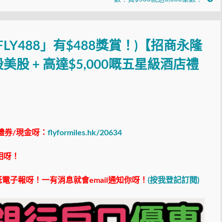
LY488」有$488獎賞！)【招商永隆
股 + 高達$5,000嘅五星級酒店禮
禮券/現金呀：
flyformiles.hk/20634
相呀！
電子報呀！一有消息就會email通知你呀！
(按我登記訂閱)