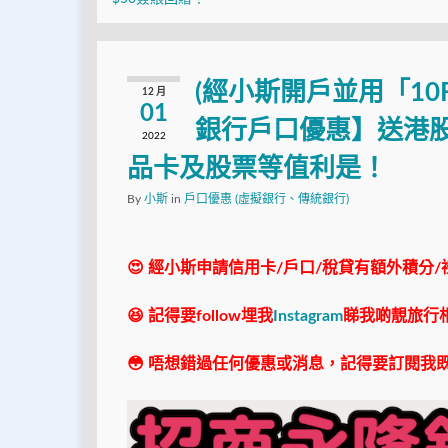
(經小斯開戶並用「10F
12 月
01
銀行戶口優惠】送港股美
2022
品卡及股票等值利是！
By
小斯
in
戶口優惠 (虛擬銀行、傳統銀行)
😍 經小斯申請信用卡/戶口/稅貸有額外積分/
😆 記得要follow埋我
Instagram
睇我啲靚旅行
😳 唔想錯過任何優惠或消息，記得要訂閱我既