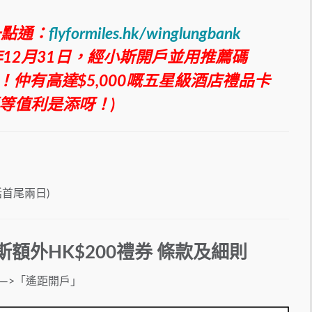
一點通：
flyformiles.hk/winglungbank
年12月31日，經小斯開戶並用推薦碼
獎賞！仲有高達$5,000嘅五星級酒店禮品卡
等值利是添呀！)
括首尾兩日)
斯額外HK
$200禮券
條款及細則
—>「遙距開戶」