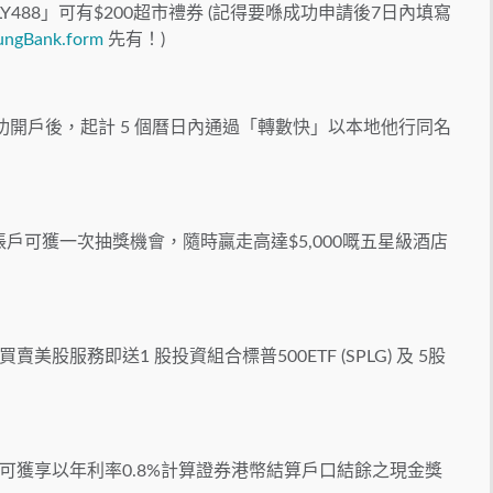
Y488」可有$200超市禮券 (記得要喺成功申請後7日內填寫
LungBank.form
先有！)
成功開戶後，起計 5 個曆日內通過「轉數快」以本地他行同名
戶可獲一次抽獎機會，隨時贏走高達$5,000嘅五星級酒店
股服務即送1 股投資組合標普500ETF (SPLG) 及 5股
可獲享以年利率0.8%計算證券港幣結算戶口結餘之現金獎