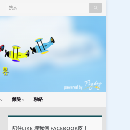
Search for:
識
保險
聯絡
記住LIKE 埋我個 FACEBOOK呀！