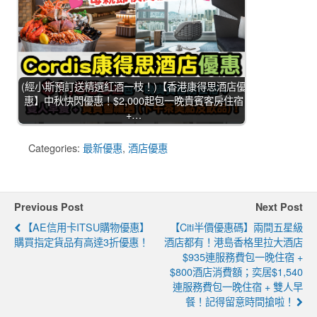
(經小斯預訂送精選紅酒一枝！)【香港康得思酒店優
惠】中秋快閃優惠！$2,000起包一晚貴賓客房住宿
+…
Categories:
最新優惠
,
酒店優惠
Previous Post
Next Post
【AE信用卡ITSU購物優惠】
【Citi半價優惠碼】兩間五星級
購買指定貨品有高達3折優惠！
酒店都有！港島香格里拉大酒店
$935連服務費包一晚住宿 +
$800酒店消費額；奕居$1,540
連服務費包一晚住宿 + 雙人早
餐！記得留意時間搶啦！