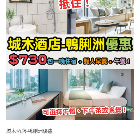
城木酒店-鴨脷洲優惠