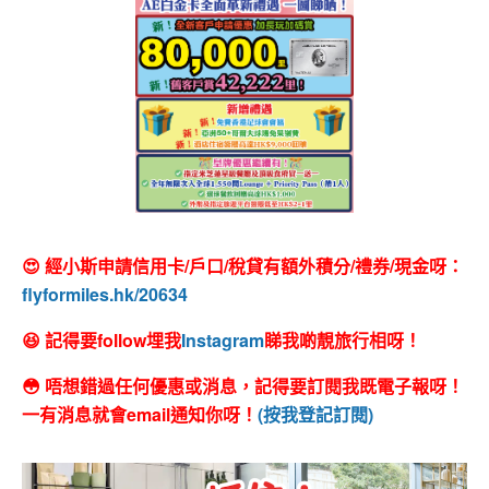
😍 經小斯申請信用卡/戶口/稅貸有額外積分/禮券/現金呀：
flyformiles.hk/20634
😆 記得要follow埋我
Instagram
睇我啲靚旅行相呀！
😳 唔想錯過任何優惠或消息，記得要訂閱我既電子報呀！
一有消息就會email通知你呀！
(按我登記訂閱)