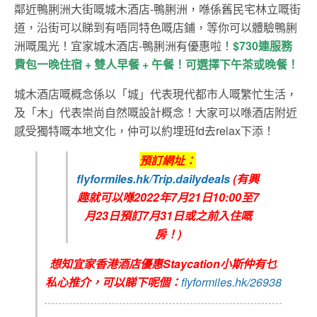
鄰近鴨脷洲大街嘅城木酒店-鴨脷洲，喺係舊民宅林立嘅街
道，沿街可以睇到有唔同特色嘅店鋪，等你可以體驗鴨脷
洲嘅風光！宜家城木酒店-鴨脷洲有優惠啦！
$730連服務
費包一晚住宿 + 雙人早餐 + 午餐！可選擇下午茶或晚餐！
城木酒店嘅概念係以「城」代表現代都市人嘅繁忙生活，
及「木」代表崇尚自然嘅設計概念！大家可以喺酒店附近
感受獨特嘅本地文化，仲可以約埋班fd去relax下添！
預訂網址：
flyformiles.hk/Trip.dailydeals
(有興
趣就可以喺2022年7月21日10:00至7
月23日預訂7月31日或之前入住嘅
房！)
想知宜家香港酒店優惠Staycation小斯仲有乜
私心推介，可以睇下呢個：
flyformiles.hk/26938