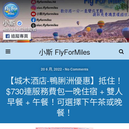
小斯 FlyForMiles
20 6 月, 2022 • No Comments
【城木酒店-鴨脷洲優惠】抵住！
$730連服務費包一晚住宿 + 雙人
早餐 + 午餐！可選擇下午茶或晚
餐！