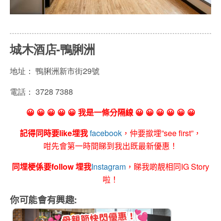
城木酒店-鴨脷洲
地址：
鴨脷洲新市街29號
電話：
3728 7388
😀 😀 😀 😀 😀 我是一條分隔線 😀 😀 😀 😀 😀 😀
記得同時要like埋我
facebook
，仲要撳埋”see first”，
咁先會第一時間睇到我出既最新優惠！
同埋梗係要follow 埋我
Instagram
，睇我啲靚相同IG Story
啦！
你可能會有興趣: