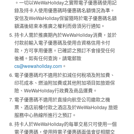
。一切以WeWaHoliday之實際電子優惠碼使用記
錄及持卡人使用優惠碼時優惠碼名額情況為準。
安信及WeWaHoliday保留隨時於電子優惠碼名額
額滿後結束本推廣之權利而毋須另行通知。
持卡人需於推廣期內於WeWaHoliday消費，並於
付款前輸入電子優惠碼及使用合資格信用卡付
款，方可享用優惠。已確認之預訂不會接受任何
後補。如有任何查詢，請電郵致
cs@wewaholiday.com
。
電子優惠碼均不適用於扣減任何稅項及附加費、
印花成本、燃油附加費或其他附加項目如旅遊保
險、WeWaHoliday行政費及商品運費。
電子優惠碼不適用於直接向航空公司繳款之機
票、酒店前檯付款之酒店及於WeWaHoliday 旅遊
服務中心熱線所進行之預訂。
持卡人於WeWaHoliday的每單交易只可使用一個
電子優惠碼，使用時電子優惠碼面值會從相關交