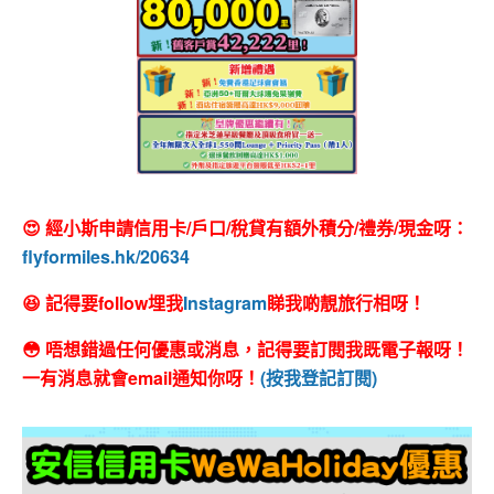
😍 經小斯申請信用卡/戶口/稅貸有額外積分/禮券/現金呀：
flyformiles.hk/20634
😆 記得要follow埋我
Instagram
睇我啲靚旅行相呀！
😳 唔想錯過任何優惠或消息，記得要訂閱我既電子報呀！
一有消息就會email通知你呀！
(按我登記訂閱)