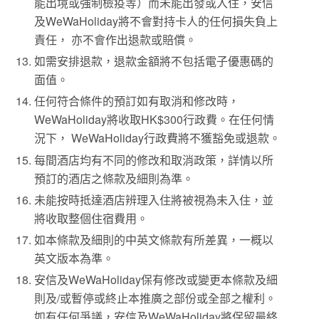
能出境或強制檢疫等）而未能出發或入住，安信
及WeWaHoliday將不會對持卡人的任何損失負上
責任， 亦不會作出退款或賠償。
如需安排退款，退款金額將不包括電子優惠碼的
面值。
任何符合條件的預訂如有取消和修改時，
WeWaHoliday將收取HK$300行政費。在任何情
況下， WeWaHoliday行政費將不獲豁免或退款。
每間酒店均有不同的修改和取消政策，詳情以所
預訂的酒店之條款及細則為準。
未能按時抵達酒店辨理入住將被視為未入住，並
將收取整個住宿費用。
如本條款及細則的中英文條款有所差異，一概以
英文版本為準。
安信及WeWaHoliday保有修改或變更本條款及細
則及/或暫停或終止本推廣之部份或全部之權利。
如有任何爭議，安信及WeWaHoliday將保留最終