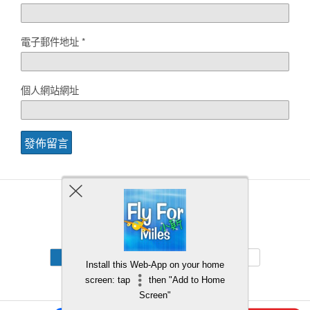
電子郵件地址
*
個人網站網址
Back to top
Mobile
Desktop
Install this Web-App on your home
screen: tap
then "Add to Home
Screen"