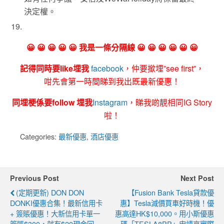
決定權。
😀 😀 😀 😀 😀 我是一條分隔線 😀 😀 😀 😀 😀 😀
記得同時要like埋我
facebook
，仲要撳埋”see first”，
咁先會第一時間睇到我出既最新優惠！
同埋梗係要follow 埋我
Instagram
，睇我啲靚相同IG Story
啦！
Categories:
最新優惠
,
酒店優惠
Previous Post
Next Post
(定期更新) DON DON
【Fusion Bank Tesla貸款優
DONKI優惠合集！最新信用卡
惠】Tesla減價買車好時機！優
+ 簽賬優惠！大新信用卡單一
惠高達HK$10,000。用小斯優惠
簽賬$300，就有$20現金回
碼「TESLA8PP」申請享實際