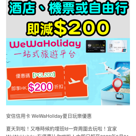
安信信用卡 WeWaHoliday夏日玩樂優惠
夏天到啦！又喺時候約埋班fd一齊周圍去玩啦！宜家