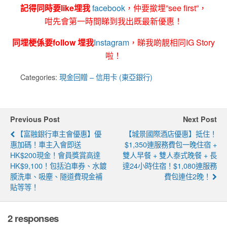
記得同時要like埋我
facebook
，仲要撳埋”see first”，
咁先會第一時間睇到我出既最新優惠！
同埋梗係要follow 埋我
Instagram
，睇我啲靚相同IG Story
啦！
Categories:
現金回贈 – 信用卡 (東亞銀行)
Previous Post
Next Post
【富融銀行車主會優惠】優
【城景國際酒店優惠】抵住！
惠加碼！車主入會即送
$1,350連服務費包一晚住宿 +
HK$200現金！會員獎賞高達
雙人早餐 + 雙人泰式晚餐 + 長
HK$9,100！包括泊車券、水鍍
達24小時住宿！$1,080連服務
膜洗車、吸塵、隧道費現金補
費包連住2晚！
貼等等！
2 responses