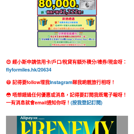
😍 經小斯申請信用卡/戶口/稅貸有額外積分/禮券/現金呀：
flyformiles.hk/20634
😆 記得要follow埋我
Instagram
睇我啲靚旅行相呀！
😳 唔想錯過任何優惠或消息，記得要訂閱我既電子報呀！
一有消息就會email通知你呀！
(按我登記訂閱)