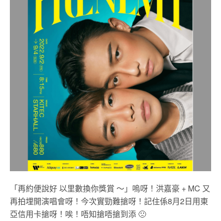
「再約便說好 以里數換你獎賞 ～」嗚呀！洪嘉豪 + MC 又
再拍埋開演唱會呀！今次實勁難搶呀！記住係8月2日用東
亞信用卡搶呀！唉！唔知搶唔搶到添 🙁