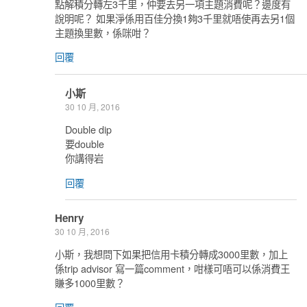
點解積分轉左3千里，仲要去另一項主題消費呢？邊度有
說明呢？ 如果淨係用百佳分換1夠3千里就唔使再去另1個
主題換里數，係咪咁？
回覆
小斯
30 10 月, 2016
Double dip
要double
你講得岩
回覆
Henry
30 10 月, 2016
小斯，我想問下如果把信用卡積分轉成3000里數，加上
係trip advisor 寫一篇comment，咁樣可唔可以係消費王
賺多1000里數？