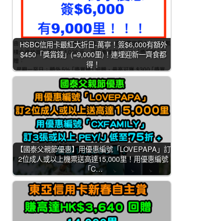
HSBC信用卡最紅大折日-萬寧！簽$6,000有額外
$450「獎賞錢」(=9,000里)！連埋迎新一齊食都
得！
【國泰父親節優惠】用優惠編號「LOVEPAPA」訂
2位成人或以上機票送高達15,000里！用優惠編號
「C…