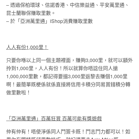
– 透過保柏環球、信諾香港、中信樂益通、平安萬里通、
昆士蘭聯保賺取里數。
– 於「亞洲萬里通」iShop消費賺取里數
人人有份1,000里！
只要你喺以上同一個主題裡面，賺夠3,000里，就可以額外
拎到1,000里，人人有份！所以就算你唔諗住同人搶
1,000,000里數，都記得要搵3,000里返黎去賺個1,000里
啊！最簡單既梗係就係直接將信用卡積分同易賞錢積分轉
做里數啦！
「亞洲萬里通」百萬狂賞 百萬可能有獎遊戲
仲有仲有！唔使淨係同人鬥簽卡既！鬥志鬥力都可以！如