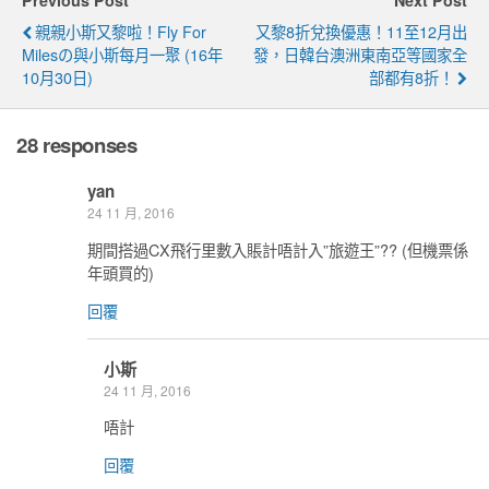
親親小斯又黎啦！Fly For
又黎8折兌換優惠！11至12月出
Milesの與小斯每月一聚 (16年
發，日韓台澳洲東南亞等國家全
10月30日)
部都有8折！
28 responses
yan
24 11 月, 2016
期間搭過CX飛行里數入賬計唔計入”旅遊王”?? (但機票係
年頭買的)
回覆
小斯
24 11 月, 2016
唔計
回覆