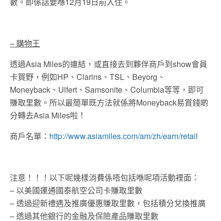
數。即係話要喺12月19日前入住。
– 購物王
透過Asia Miles的連結，或直接去到夥伴商戶到show會員
卡買野，例如HP、Clarins、TSL、Beyorg、
Moneyback、Ulfert、Samsonite、Columbia等等，即可
賺取里數。所以最簡單既方法就係將Moneyback易賞錢啲
分轉去Asia Miles啦！
商戶名單：
http://www.asiamiles.com/am/zh/earn/retail
注意！！！以下呢幾樣消費係唔包括喺呢項活動裡面：
– 以美國運通國泰航空公司卡賺取里數
– 透過迎新禮遇及推廣優惠賺取里數，包括積分兌換推廣
– 透過其他銀行的金融及保險產品賺取里數