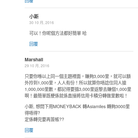
回覆
小斯
30 10 月, 2016
可以！你呢個方法都好簡單 哈
回覆
Marshall
29 10 月, 2016
只要你喺以上同一個主題裡面，賺夠3,000里，就可以額
外拎到1,000里，人人有份！所以就算你唔諗住同人搶
1,000,000里數，都記得要搵3,000里返黎去賺個1,000里
啊！最簡單既梗係就係直接將信用卡積分轉做里數啦！
小斯, 想問下用MONEYBACK 轉Asiamiles 轉夠3000里
得唔得?
定係轉完要再簽帳??
回覆