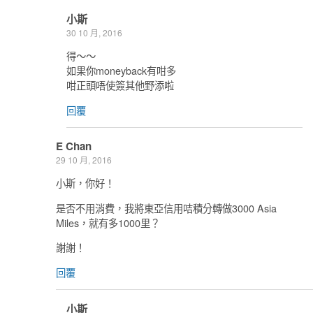
小斯
30 10 月, 2016
得～～
如果你moneyback有咁多
咁正頭唔使簽其他野添啦
回覆
E Chan
29 10 月, 2016
小斯，你好！
是否不用消費，我將東亞信用咭積分轉做3000 Asia
Miles，就有多1000里？
謝謝！
回覆
小斯