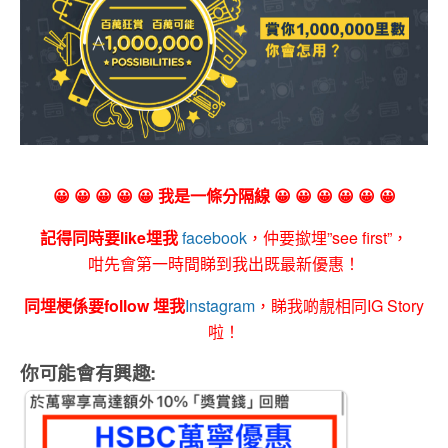
😀 😀 😀 😀 😀 我是一條分隔線 😀 😀 😀 😀 😀 😀
記得同時要like埋我
facebook
，仲要撳埋”see first”，
咁先會第一時間睇到我出既最新優惠！
同埋梗係要follow 埋我
Instagram
，睇我啲靚相同IG Story
啦！
你可能會有興趣: