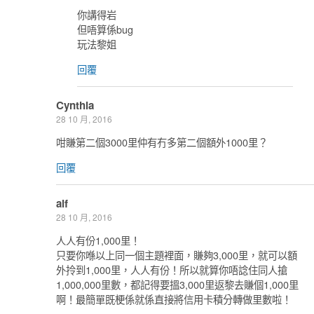
你講得岩
但唔算係bug
玩法黎姐
回覆
Cynthia
28 10 月, 2016
咁賺第二個3000里仲有冇多第二個額外1000里？
回覆
alf
28 10 月, 2016
人人有份1,000里！
只要你喺以上同一個主題裡面，賺夠3,000里，就可以額
外拎到1,000里，人人有份！所以就算你唔諗住同人搶
1,000,000里數，都記得要搵3,000里返黎去賺個1,000里
啊！最簡單既梗係就係直接將信用卡積分轉做里數啦！