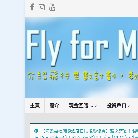
主頁
簡介
現金回贈卡
投資戶口
【海景嘉福洲際酒店自助晚餐優惠】蟹之盛宴！限
$619 + $1多一位！$1,602買2送1！成人$619/位、小