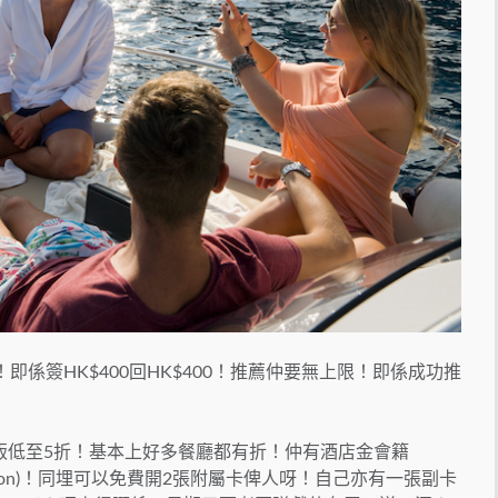
消費額呀！即係簽HK$400回HK$400！推薦仲要無上限！即係成功推
飯低至5折！基本上好多餐廳都有折！仲有酒店金會籍
wards、Hilton)！同埋可以免費開2張附屬卡俾人呀！自己亦有一張副卡