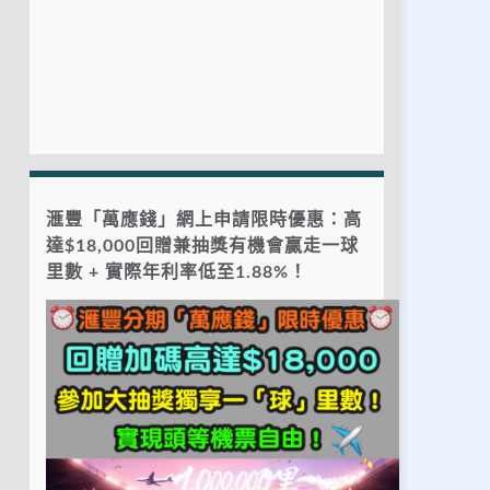
滙豐「萬應錢」網上申請限時優惠：高
達$18,000回贈兼抽獎有機會贏走一球
里數 + 實際年利率低至1.88%！