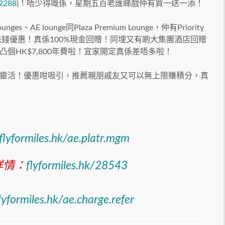
/2288
)！唔少得嘅係，星期五百老匯睇戲仲有買一送一添！
AE lounge同Plaza Premium Lounge，仲有Priority
錢優惠！真係100%現金回贈！同埋又有啲大集團酒店回贈
個HK$7,800年費啦！宜家開定真係差唔多啦！
靈活！優惠咁吸引，推薦親朋戚友又可以無上限賺積分，真
flyformiles.hk/ae.platr.mgm
詳情：
flyformiles.hk/28543
lyformiles.hk/ae.charge.refer