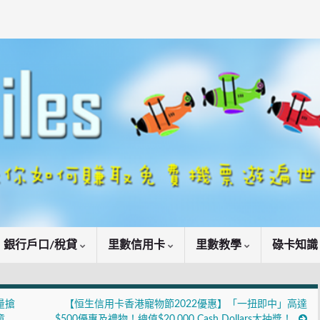
銀行戶口/稅貸
里數信用卡
里數教學
碌卡知
量搶
【恒生信用卡香港寵物節2022優惠】「一扭即中」高達
童
$500優惠及禮物！總值$20,000 Cash Dollars大抽獎！