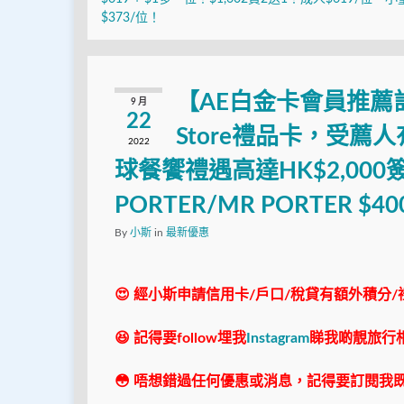
$373/位！
【AE白金卡會員推薦計劃
9 月
22
Store禮品卡，受薦人有H
2022
球餐饗禮遇高達HK$2,000
PORTER/MR PORTER $
By
小斯
in
最新優惠
😍 經小斯申請信用卡/戶口/稅貸有額外積分/
😆 記得要follow埋我
Instagram
睇我啲靚旅行
😳 唔想錯過任何優惠或消息，記得要訂閱我既