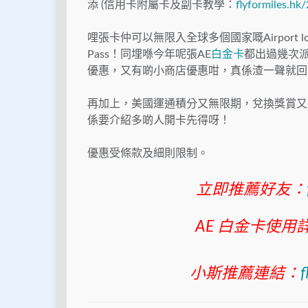
添 (信用卡附屬卡及副卡教學：
flyformiles.hk
哩張卡仲可以無限入全球多個國家嘅Airport lounges、
Pass！同埋喺今年呢張AE
白金卡
都出過幾次派
優惠，又有啲小商店優惠咁，真係渣一聲就回凸
再加上，美國運通積分又無限期，兌換獎賞又
係要介紹多啲人開卡先得呀！
優惠受條款及細則限制。
立即推薦好友：
AE 白金卡使用
小斯推薦連結：
f