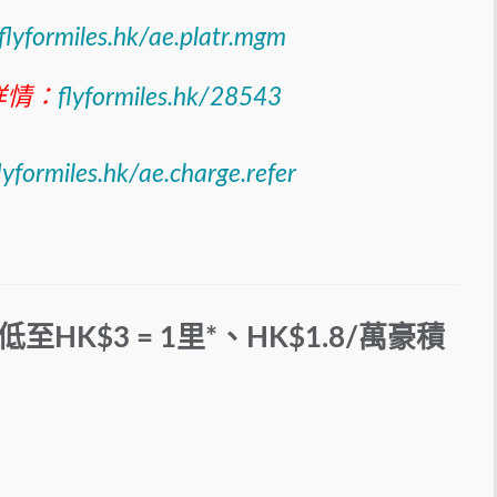
flyformiles.hk/ae.platr.mgm
詳情：
flyformiles.hk/28543
lyformiles.hk/ae.charge.refer
HK$3 = 1里*、HK$1.8/萬豪積