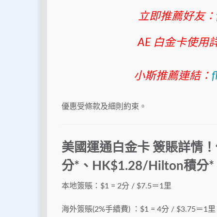
立即推薦好友：
AE 白金卡使用
小斯推薦連結：
f
優惠受條款及細則約束。
美國運通白金卡
簽賬詳情！低至
分*、HK$1.28/Hilton積分*
本地簽賬：$1 = 2分 / $7.5＝1里
海外簽賬(2%手續費) ：$1 = 4分 / $3.75＝1里