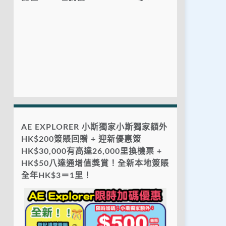
AE EXPLORER 小斯獨家小斯獨家額外
HK$200簽賬回贈 + 迎新優惠簽
HK$30,000有高達26,000里換機票 +
HK$50八達通增值獎賞！全新本地簽賬
全年HK$3＝1里！