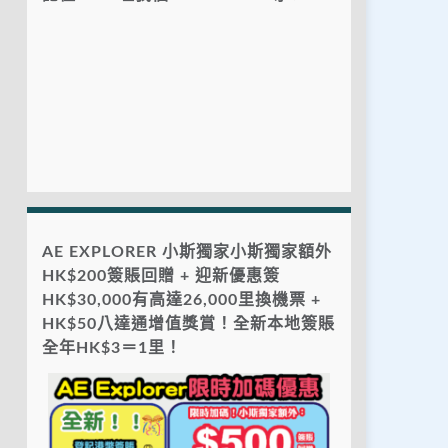
AE EXPLORER 小斯獨家小斯獨家額外
HK$200簽賬回贈 + 迎新優惠簽
HK$30,000有高達26,000里換機票 +
HK$50八達通增值獎賞！全新本地簽賬
全年HK$3＝1里！