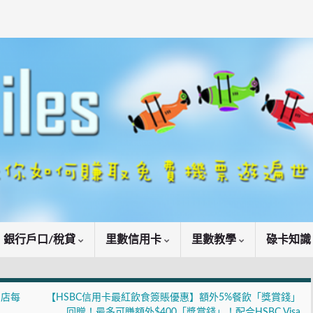
銀行戶口/稅貸
里數信用卡
里數教學
碌卡知
門店每
【HSBC信用卡最紅飲食簽賬優惠】額外5%餐飲「獎賞錢」
回贈！最多可賺額外$400「獎賞錢」！配合HSBC Visa