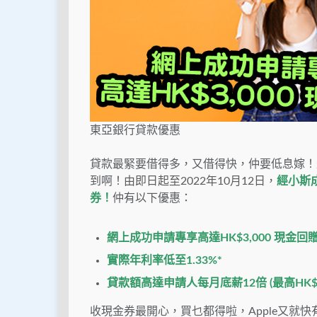
東亞銀行貸款優惠
貸款最緊要借得多，又借得快，仲要低息嫁！
到啊！由即日起至2022年10月12日，
經小斯成功
券！
仲有以下優惠：
網上成功申請專享高達HK$3,000 現金回
實際年利率低至1.33%*
貸款額高達申請人每月底薪12倍 (最高HK$1,2
收現金券最開心，買乜都得啦，Apple又就快有新