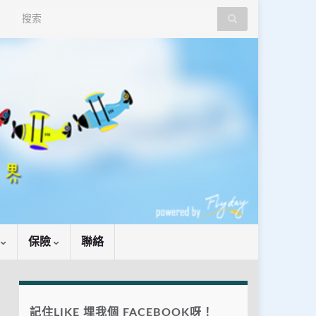
Search for:
識
保險
聯絡
記住LIKE 埋我個 FACEBOOK呀！