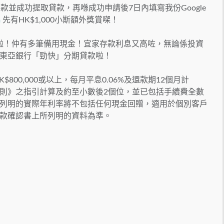
款並成功提取貸款，再喺成功申請後7日內填寫我份Google
m
先有HK$1,000小斯額外獎賞㗎！
獎賞啦！仲有多筆備用現金！宜家存款利息又高咗，無論係投資
東亞銀行「勁快」分期貸款啦！
$800,000或以上，每月平息0.06%及還款期12個月計
則》之指引計算及約至小數後2個位，並已包括手續費全數
列明的實際年利率將不包括任何現金回贈，適用於個別客戶
款確認書上所列明的資料為準。