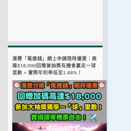
滙豐「萬應錢」網上申請限時優惠：高
達$18,000回贈兼抽獎有機會贏走一球
里數 + 實際年利率低至1.88%！