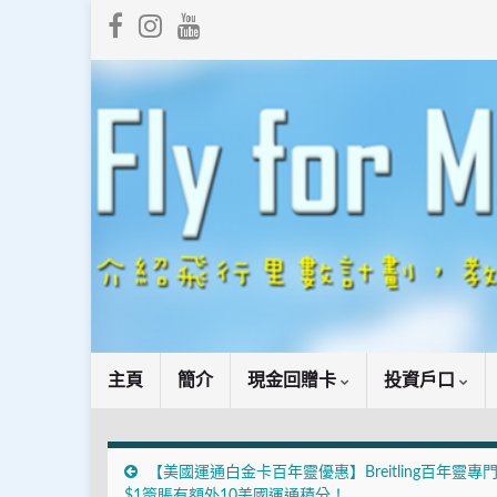
主頁
簡介
現金回贈卡
投資戶口
【美國運通白金卡百年靈優惠】Breitling百年靈專
$1簽賬有額外10美國運通積分！