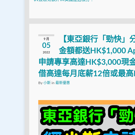
【東亞銀行「勁快」
9 月
05
金額都送HK$1,000 A
2022
申請專享高達HK$3,000
借高達每月底薪12倍或最高HK$
By
小斯
in
最新優惠