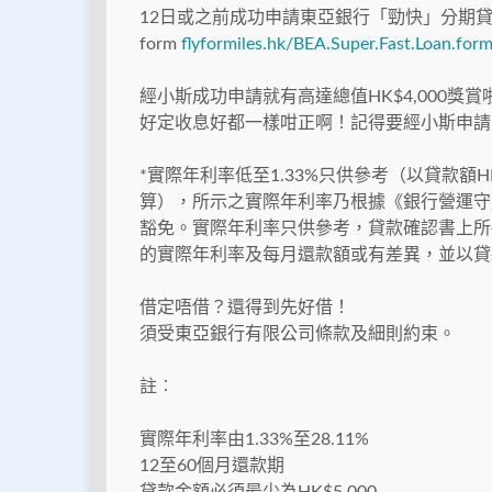
12日或之前成功申請東亞銀行「勁快」分期貸
form
flyformiles.hk/BEA.Super.Fast.Loan.for
經小斯成功申請就有高達總值HK$4,000
好定收息好都一樣咁正啊！記得要經小斯申請
*實際年利率低至1.33%只供參考（以貸款額HK
算），所示之實際年利率乃根據《銀行營運守
豁免。實際年利率只供參考，貸款確認書上所
的實際年利率及每月還款額或有差異，並以貸
借定唔借？還得到先好借！
須受東亞銀行有限公司條款及細則約束。
註︰
實際年利率由1.33%至28.11%
12至60個月還款期