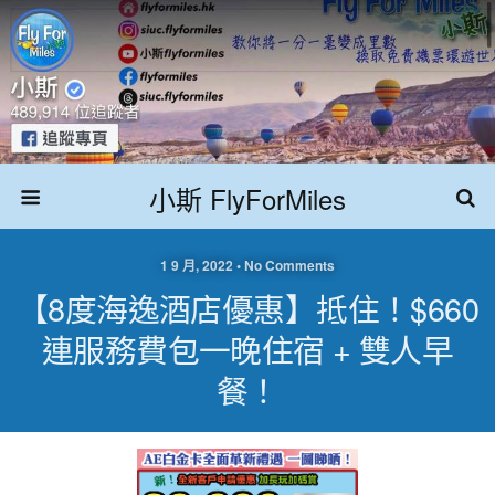
小斯 FlyForMiles
1 9 月, 2022 • No Comments
【8度海逸酒店優惠】抵住！$660
連服務費包一晚住宿 + 雙人早
餐！