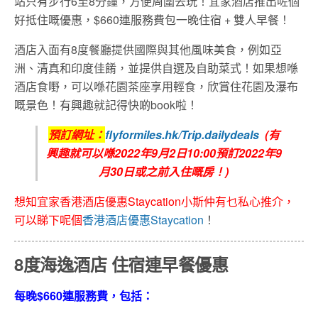
站只有步行6至8分鐘，方便周圍去玩！宜家酒店推出咗個
好抵住嘅優惠，$660連服務費包一晚住宿 + 雙人早餐！
酒店入面有8度餐廳提供國際與其他風味美食，例如亞
洲、清真和印度佳餚，並提供自選及自助菜式！如果想喺
酒店食嘢，可以喺花園茶座享用輕食，欣賞住花園及瀑布
嘅景色！有興趣就記得快啲book啦！
預訂網址：
flyformiles.hk/Trip.dailydeals
(有
興趣就可以喺2022年9月2日10:00預訂2022年9
月30日或之前入住嘅房！)
想知宜家香港酒店優惠Staycation小斯仲有乜私心推介，
可以睇下呢個
香港酒店優惠Staycation
！
8度海逸酒店 住宿連早餐優惠
每晚$660連服務費，包括：