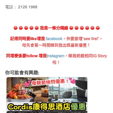
電話：
2126 1988
😀 😀 😀 😀 😀 我是一條分隔線 😀 😀 😀 😀 😀 😀
記得同時要like埋我
facebook
，仲要撳埋”see first”，
咁先會第一時間睇到我出既最新優惠！
同埋梗係要follow 埋我
Instagram
，睇我啲靚相同IG Story
啦！
你可能會有興趣: