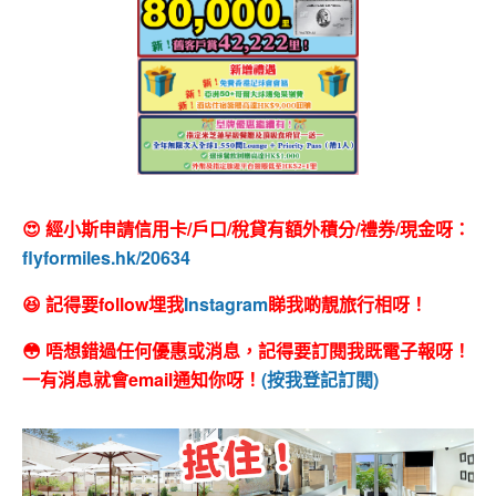
😍 經小斯申請信用卡/戶口/稅貸有額外積分/禮券/現金呀：
flyformiles.hk/20634
😆 記得要follow埋我
Instagram
睇我啲靚旅行相呀！
😳 唔想錯過任何優惠或消息，記得要訂閱我既電子報呀！
一有消息就會email通知你呀！
(按我登記訂閱)