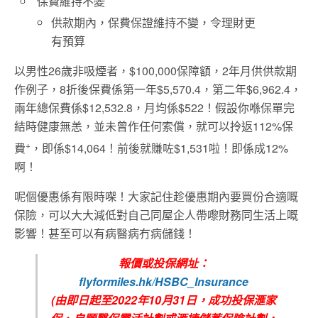
保費維持不變
供款期內，保費保證維持不變，令理財更
有預算
以男性26歲非吸煙者，$100,000保障額，2年月供供款期
作例子，8折後保費係第一年$5,570.4，第二年$6,962.4，
兩年總保費係$12,532.8，月均係$522！假設你喺保單完
結時健康無恙，並未曾作任何索償，就可以拎返112%保
+
費
，即係$14,064！前後就賺咗$1,531啦！即係成12%
啊！
呢個優惠係有限時㗎！大家記住趁優惠期內要買份合適嘅
保險，可以大大減低對自己同屋企人帶嚟財務同生活上嘅
影響！甚至可以有病醫病冇病儲錢！
報價或投保網址：
flyformiles.hk/HSBC_Insurance
(由即日起至2022年10月31日，成功投保滙家