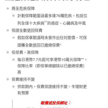
周全危疾保障
計劃保障範圍涵蓋多達76種危疾，包括位
^^
列全球十大疾病
的癌症、心臟病及中風
保證全數退回保費
假如保單期滿時未曾作出任何索償，可保
+
證
獲
全數退回已繳總保費
低保費，高保障
每日港幣7.7元起可享港幣10萬元保障**，
保障比率（即保單總額除以已繳總保費）
高
保費維持不變
供款期內，保費保證維持不變，令理財更
有預算
報價或投保網址：