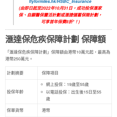
flyformiles.hk/HSBC_Insurance
(由即日起至2022年10月31日，成功投保滙家
保、自願醫保靈活計劃或滙捷儲蓄保險計劃，
可享首年保費8折*！)
滙達保危疾保障計劃 保障額
「滙達保危疾保障計劃」保障額由港幣10萬元起，最高為
港幣250萬元。
計劃摘要
保障項目
網上投保：19歲至55歲
投保年齡
以電話投保：出生後15日至55
歲
保單貨幣
港幣