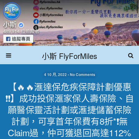
小斯 FlyForMiles
4 10 月, 2022 • No Comments
【🔥🔥滙達保危疾保障計劃優惠
❗❗】成功投保滙家保人壽保險、自
願醫保靈活計劃或滙捷儲蓄保險
計劃，可享首年保費有8折*❗無
Claim過，仲可獲退回高達112%