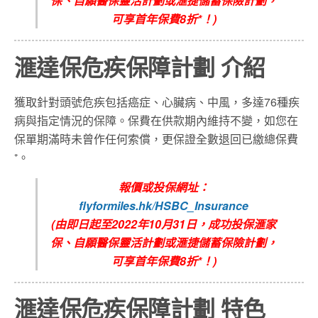
保、自願醫保靈活計劃或滙捷儲蓄保險計劃，
可享首年保費8折*！)
滙達保危疾保障計劃 介紹
獲取針對頭號危疾包括癌症、心臟病、中風，多達76種疾
病與指定情況的保障。保費在供款期內維持不變，如您在
保單期滿時未曾作任何索償，更保證全數退回已繳總保費
⁺。
報價或投保網址：
flyformiles.hk/HSBC_Insurance
(由即日起至2022年10月31日，成功投保滙家
保、自願醫保靈活計劃或滙捷儲蓄保險計劃，
可享首年保費8折*！)
滙達保危疾保障計劃 特色