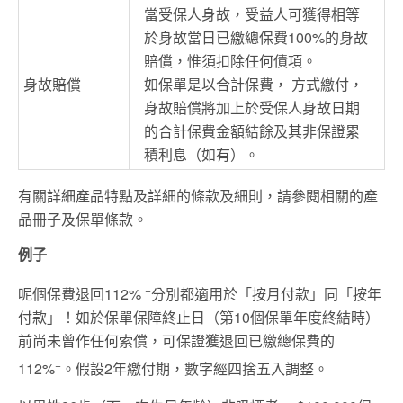
當受保人身故，受益人可獲得相等
於身故當日已繳總保費100%的身故
賠償，惟須扣除任何債項。
身故賠償
如保單是以合計保費， 方式繳付，
身故賠償將加上於受保人身故日期
的合計保費金額結餘及其非保證累
積利息（如有）。
有關詳細產品特點及詳細的條款及細則，請參閱相關的產
品冊子及保單條款。
例子
+
呢個保費退回112%
分別都適用於「按月付款」同「按年
付款」！如於保單保障終止日（第10個保單年度終結時）
前尚未曾作任何索償，可保證獲退回已繳總保費的
+
112%
。假設2年繳付期，數字經四捨五入調整。