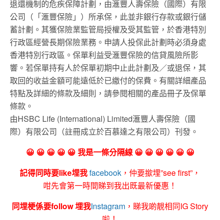
退還機制的危疾保障計劃，由滙豐人壽保險（國際）有限
公司（「滙豐保險」）所承保，此並非銀行存款或銀行儲
蓄計劃。其獲保險業監管局授權及受其監管，於香港特別
行政區經營長期保險業務。申請人投保此計劃時必須身處
香港特別行政區。保單利益受滙豐保險的信貸風險所影
響。若保單持有人於保單初期中止此計劃及／或退保，其
取回的收益金額可能遠低於已繳付的保費。有關詳細產品
特點及詳細的條款及細則，請參閱相關的產品冊子及保單
條款。
由HSBC Life (International) Limited滙豐人壽保險（國
際）有限公司（註冊成立於百慕達之有限公司）刊發。
😀 😀 😀 😀 😀 我是一條分隔線 😀 😀 😀 😀 😀 😀
記得同時要like埋我
facebook
，仲要撳埋”see first”，
咁先會第一時間睇到我出既最新優惠！
同埋梗係要follow 埋我
Instagram
，睇我啲靚相同IG Story
啦！