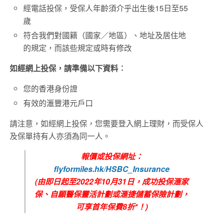
經電話投保，受保人年齡須介乎出生後15日至55
歲
符合我們對國籍（國家／地區）、地址及居住地
的規定，而該些規定或時有修改
如經網上投保，請準備以下資料︰
您的香港身份證
有效的滙豐港元戶口
請注意，如經網上投保，您需要登入網上理財，而受保人
及保單持有人亦須為同一人。
報價或投保網址：
flyformiles.hk/HSBC_Insurance
(由即日起至2022年10月31日，成功投保滙家
保、自願醫保靈活計劃或滙捷儲蓄保險計劃，
可享首年保費8折*！)