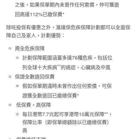
之後，如果保單期內未曾作任何索償，仲可獲退
+
回高達112%已繳保費
除咗投保有優惠之外，滙達保危疾保障計劃都可以全面保
障自己及家人，計劃優勢：
周全危疾保障
計劃保障範圍涵蓋多達76種危疾，包括位
^^
列全球十大疾病
的癌症、心臟病及中風
保證全數退回保費
假如保單期滿時未曾作出任何索償，可保
+
證獲全數退回已繳總保費
低保費，高保障
每日港幣7.7元起可享港幣10萬元保障**，
保障比率（即保單總額除以已繳總保費）
高