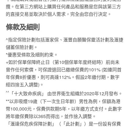
攬。在第三方網站上購買任何產品和服務是您與該第三方
的直接交易並取決於個人需求，完全由您自行決定。
條款及細則
^指定保險計劃包括滙家保、滙豐自願醫保靈活計劃及滙捷
儲蓄保險計劃。
*優惠受條款及細則約束。
+如於保單保障終止日（第10個保單年度終結時）前尚未
曾作任何索償，可保證退回已繳總保費的101% (如連同首
年保費8折優惠，則可高達112%。假設2年繳付期，數字
經四捨五入調整)。
^^
「十大致命疾病」 由世界衛生組織於2020年12月發布。
**以非吸煙19歲（下一次生日年齡）男性為例，保額為港
幣100,000元，保費供款期5年，以年繳方式支付。此數字
將年繳保費除以365而得出，並作捨入調整。
「滙達保危疾保障計劃」（「此計劃」）是一份設有保費