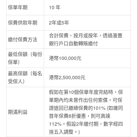
保單年期
10 年
保費供款年期
2年或5年
合計保費、按月或按年，透過滙豐
繳付保費方法
銀行戶口自動轉賬繳付
最低保額（每份
港幣100,000元
保單）
最高保額（每名
港幣2,500,000元
受保人）
假如在第
10
個保單年度完結時，
保
單期內均未曾作出任何索償，可保
證退回已繳總保費的
101% (
如連同
期滿利益
首年保費
8
折優惠，則可高達
112%
。假設
2
年繳付期，
數字經四
捨五入調整。)