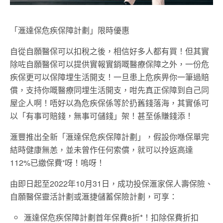
「滙達保危疾保障計劃」限時優惠
自從自願醫保可以扣稅之後，相信好多人都有買！但其實
除咗自願醫保可以提供實報實銷嘅醫療保障之外，一份危
疾保更可以保障埋生活開支！一旦患上危疾畀你一筆過賠
償，支持你嘅醫療同埋生活開支，咁先真正保障到自己同
屋企人啊！唔好以為危疾保係等於扔舊錢落海，其實係可
以「有事可賠錢，無事可儲錢」架！甚至係賺錢添！
滙豐推出全新「滙達保危疾保障計劃」，假設你喺保單完
結時健康無恙，並未曾作任何索償，就可以拎返高達
112%已繳保費⁺呀！嗚呀！
由即日起至2022年10月31日，成功投保滙家保人壽保險、
自願醫保靈活計劃或滙捷儲蓄保險計劃，可享：
滙達保危疾保障計劃首年保費8折*！扣除保費折扣