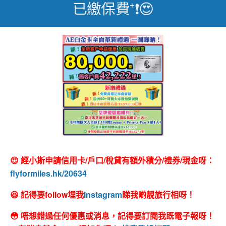
已繳保費⁺❗😍
😍 經小斯申請信用卡/戶口/稅貸有額外積分/禮券/現金呀：
flyformiles.hk/20634
😆 記得要follow埋我
Instagram
睇我啲靚旅行相呀！
😳 唔想錯過任何優惠或消息，記得要訂閱我既電子報呀！