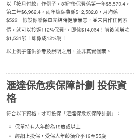
以「按月付款」作例子，8折*後保費係第一年$5,570.4，
第二年$6,962.4，兩年總保費係$12,532.8，月均係
$522！假設你喺保單完結時健康無恙，並未曾作任何索
+
償，就可以拎返112%保費
，即係$14,064！前後就賺咗
$1,531啦！即係成12%啊！
以上例子僅供参考及說明之用，並非真實個案。
滙達保危疾保障計劃 投保資
格
符合以下資格，才可投保「滙達保危疾保障計劃」：
保單持有人年齡為19歲或以上
經網上投保，受保人年齡須介乎19至55歲