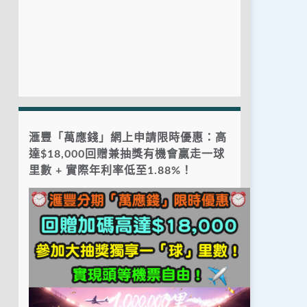
滙豐「萬應錢」網上申請限時優惠：高
達$18,000回贈兼抽獎有機會贏走一球
里數 + 實際年利率低至1.88%！