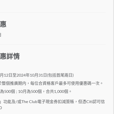
優惠
日
 優惠詳情
12日至2024年10月31日(包括首尾兩日)​​
於整個推廣期内，每位合資格客戶最多可使用優惠碼一次。​
 ; 10月為500個，合共1,000個。​​
功能及/或The Club電子現金券扣減簽賬，但憑Citi認可信
​