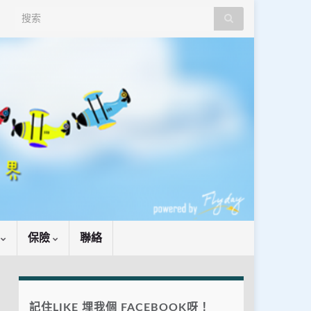
Search for:
識
保險
聯絡
記住LIKE 埋我個 FACEBOOK呀！