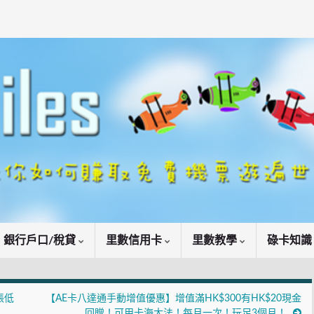
銀行戶口/稅貸
里數信用卡
里數教學
碌卡知
簽賬低
【AE卡八達通手動增值優惠】增值滿HK$300有HK$20現金
回贈！可用卡海大法！每月一次！玩足3個月！