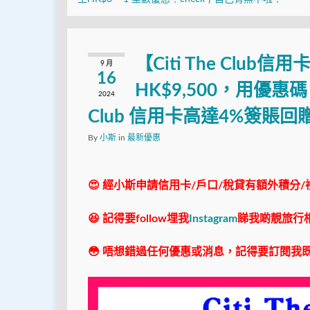
【Citi The Club信用
9 月
16
HK$9,500，用優惠碼「
2024
Club 信用卡高達4%簽賬回
By
小斯
in
最新優惠
😍 經小斯申請信用卡/戶口/稅貸有額外積分/
😆 記得要follow埋我
Instagram
睇我啲靚旅行
😳 唔想錯過任何優惠或消息，記得要訂閱我既