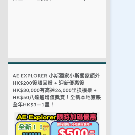
AE EXPLORER 小斯獨家小斯獨家額外
HK$200簽賬回贈 + 迎新優惠簽
HK$30,000有高達26,000里換機票 +
HK$50八達通增值獎賞！全新本地簽賬
全年HK$3＝1里！