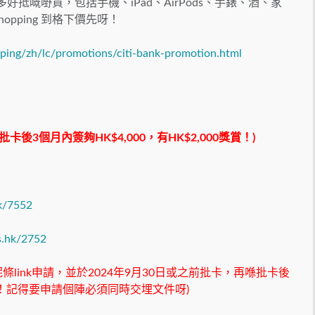
有好多好抵嘅嘢買，包括手機、iPad、AirPods、手錶、酒、家
opping 到格下價先呀！
ping/zh/lc/promotions/citi-bank-promotion.html
批卡後
3
個月內簽夠
HK$4,000
，有
HK$2,000
獎賞！
)
hk/7552
es.hk/2752
呢條link申請，並於2024年9月30日或之前批卡，再喺批卡後
贈！記得要申請個陣必須同時交埋文件呀)