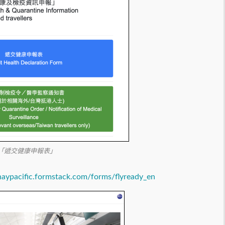
「遞交健康申報表」
thaypacific.formstack.com/forms/flyready_en