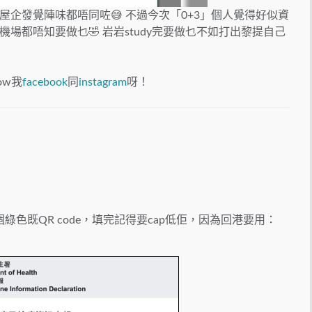
屋企發覺陣味都唔同咗
😅
不過今次「0+3」個人覺得好似資
機場都唔知要做乜
🤣
岩岩study完要做乜不如打出黎提自己
ow我
facebook
同
instagram
呀！
色既QR code，填完記得要cap低佢，因為回港要用：