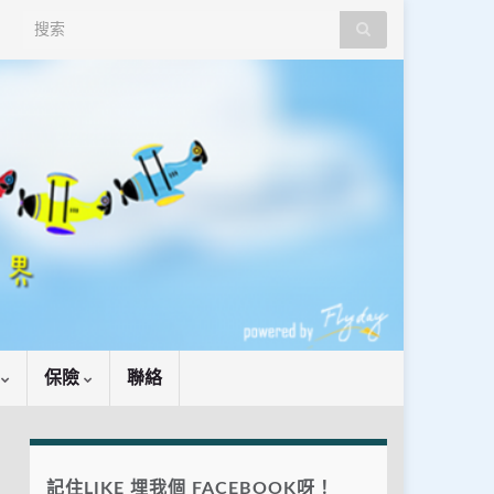
Search for:
識
保險
聯絡
記住LIKE 埋我個 FACEBOOK呀！