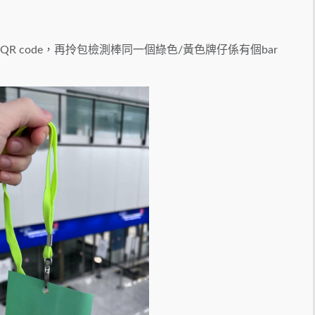
QR code，再拎包檢測棒同一個綠色/黃色牌仔係有個bar