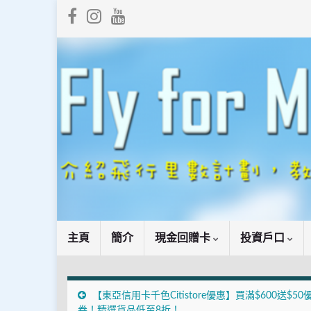
主頁
簡介
現金回贈卡
投資戶口
【東亞信用卡千色Citistore優惠】買滿$600送$50
券！精選貨品低至8折！