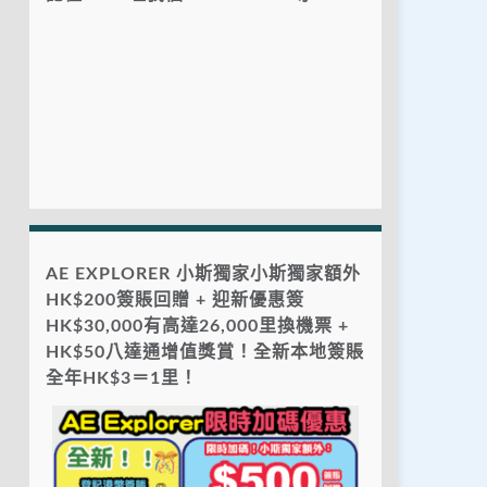
AE EXPLORER 小斯獨家小斯獨家額外
HK$200簽賬回贈 + 迎新優惠簽
HK$30,000有高達26,000里換機票 +
HK$50八達通增值獎賞！全新本地簽賬
全年HK$3＝1里！