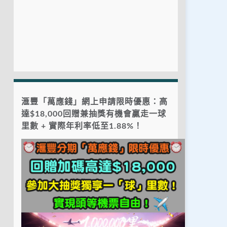
滙豐「萬應錢」網上申請限時優惠：高
達$18,000回贈兼抽獎有機會贏走一球
里數 + 實際年利率低至1.88%！