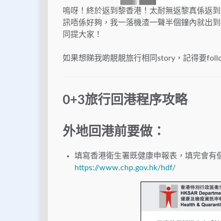
嗚呀！終於返到黎香港！太耐無返黎真係返到
訊唔係好夠，我一落機渣一聲半個鐘內就出到
同提大家！
如果想睇我啲靚靚旅行相同story，記得要foll
0+3旅行回港程序攻略
外地回港前要做：
填寫香港衛生署既健康申報表，填完會有個綠
https://www.chp.gov.hk/hdf/