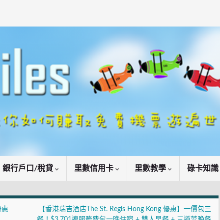
銀行戶口/稅貸
里數信用卡
里數教學
碌卡知
優惠
【香港瑞吉酒店The St. Regis Hong Kong 優惠】一價包三
餐！$3,701連服務費包一晚住宿 + 雙人早餐 + 三道菜晚餐