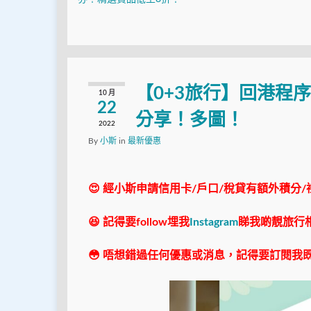
【0+3旅行】回港程序
10 月
22
分享！多圖！
2022
By
小斯
in
最新優惠
😍 經小斯申請信用卡/戶口/稅貸有額外積分/
😆 記得要follow埋我
Instagram
睇我啲靚旅行
😳 唔想錯過任何優惠或消息，記得要訂閱我既