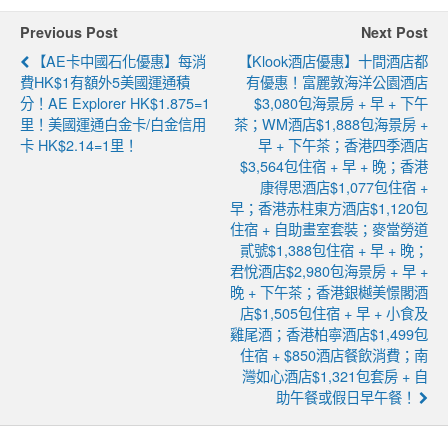
Previous Post
Next Post
【AE卡中國石化優惠】每消
【Klook酒店優惠】十間酒店都
費HK$1有額外5美國運通積
有優惠！富麗敦海洋公園酒店
分！AE Explorer HK$1.875=1
$3,080包海景房 + 早 + 下午
里！美國運通白金卡/白金信用
茶；WM酒店$1,888包海景房 +
卡 HK$2.14=1里！
早 + 下午茶；香港四季酒店
$3,564包住宿 + 早 + 晚；香港
康得思酒店$1,077包住宿 +
早；香港赤柱東方酒店$1,120包
住宿 + 自助畫室套裝；麥當勞道
貳號$1,388包住宿 + 早 + 晚；
君悅酒店$2,980包海景房 + 早 +
晚 + 下午茶；香港銀樾美憬閣酒
店$1,505包住宿 + 早 + 小食及
雞尾酒；香港柏寧酒店$1,499包
住宿 + $850酒店餐飲消費；南
灣如心酒店$1,321包套房 + 自
助午餐或假日早午餐！