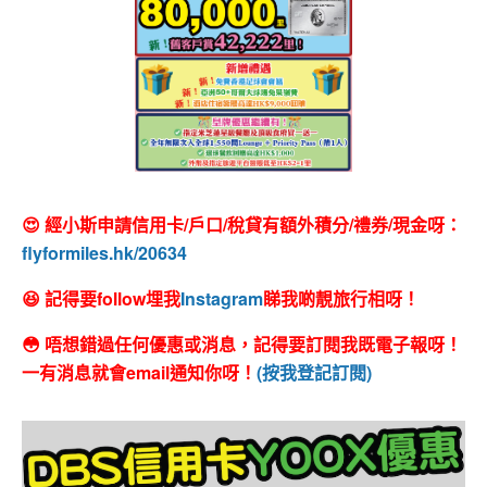
😍 經小斯申請信用卡/戶口/稅貸有額外積分/禮券/現金呀：
flyformiles.hk/20634
😆 記得要follow埋我
Instagram
睇我啲靚旅行相呀！
😳 唔想錯過任何優惠或消息，記得要訂閱我既電子報呀！
一有消息就會email通知你呀！
(按我登記訂閱)