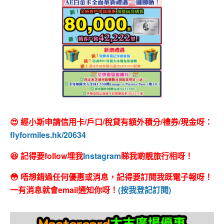
😍 經小斯申請信用卡/戶口/稅貸有額外積分/禮券/現金呀：
flyformiles.hk/20634
😆 記得要follow埋我
Instagram
睇我啲靚旅行相呀！
😳 唔想錯過任何優惠或消息，記得要訂閱我既電子報呀！
一有消息就會email通知你呀！
(按我登記訂閱)