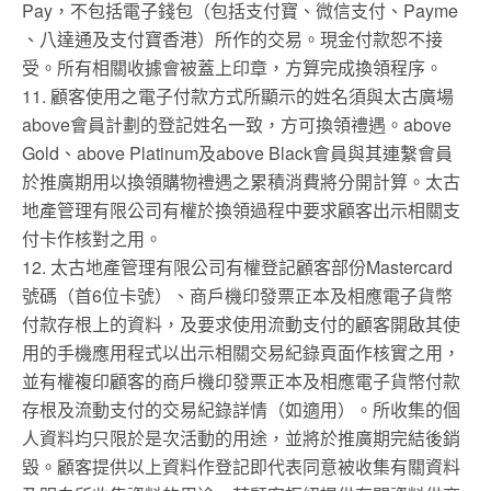
Pay，不包括電子錢包（包括支付寶、微信支付、Payme
、八達通及支付寶香港）所作的交易。現金付款恕不接
受。所有相關收據會被蓋上印章，方算完成換領程序。
11. 顧客使用之電子付款方式所顯示的姓名須與太古廣場
above會員計劃的登記姓名一致，方可換領禮遇。above
Gold、above Platinum及above Black會員與其連繫會員
於推廣期用以換領購物禮遇之累積消費將分開計算。太古
地產管理有限公司有權於換領過程中要求顧客出示相關支
付卡作核對之用。
12. 太古地產管理有限公司有權登記顧客部份Mastercard
號碼（首6位卡號）、商戶機印發票正本及相應電子貨幣
付款存根上的資料，及要求使用流動支付的顧客開啟其使
用的手機應用程式以出示相關交易紀錄頁面作核實之用，
並有權複印顧客的商戶機印發票正本及相應電子貨幣付款
存根及流動支付的交易紀錄詳情（如適用）。所收集的個
人資料均只限於是次活動的用途，並將於推廣期完結後銷
毀。顧客提供以上資料作登記即代表同意被收集有關資料