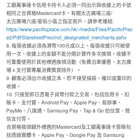
工銀萬事達卡信用卡持卡人必須一同出示與收據上的卡號
相同之合資格Mastercard卡。有關太古廣場三座/
太古廣場六座/星街小區之指定商戶，請參考連結:
https://www.pacificplace.com.hk/-/media/Files/PacificPlac
e2/Pdf/StarstreetPrecinct_designated_merchants.ashx
8. 每張收據必須為港幣100元或以上。每張收據只可被使
用一次，收據上的金額不能分開計算作多次換領。收據不
可重覆使用於其他禮遇換領活動（免費泊車優惠、太古廣
場 x 支付寶專屬消費獎賞除外）。
9. 顧客必須出示收據正本。恕不接受損毀，複印或重印的
收據。
10. 只接受即日憑電子貨幣付款之交易，包括信用卡、扣
賬卡、支付寶、Android Pay、Apple Pay、易辦事、
PayMe、八達通、Samsung Pay、Tap & Go 拍住賞、微
信支付等。
合資格換領額外禮遇的Mastercard及工銀萬事達卡簽賬包
括透過實體卡、Apple Pay、Google Pay 及 Samsung