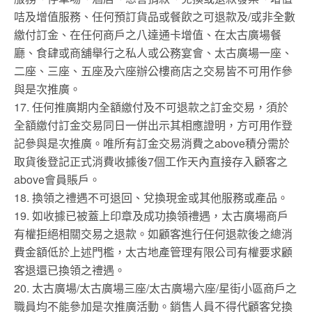
咭及增值服務、任何預訂貨品或餐飲之可退款及/或非全數
繳付訂金、在任何商戶之八達通卡增值、在太古廣場餐
廳、食肆或商舖舉行之私人或公務宴會、太古廣場一座、
二座、三座、五座及六座辦公樓商店之交易皆不可用作參
與是次推廣。
17. 任何推廣期内全額繳付及不可退款之訂金交易，須於
全額繳付訂金交易同日一併出示其相應證明，方可用作登
記參與是次推廣。唯所有訂金交易消費之above積分需於
取貨後登記正式消費收據後7個工作天內直接存入顧客之
above會員賬戶。
18. 換領之禮遇不可退回、兌換現金或其他服務或產品。
19. 如收據已被蓋上印章及成功換領禮遇，太古廣場商戶
有權拒絕相關交易之退款。如顧客進行任何退款後之總消
費金額低於上述門檻，太古地產管理有限公司有權要求顧
客退還已換領之禮遇。
20. 太古廣場/太古廣場三座/太古廣場六座/星街小區商戶之
職員均不能參加是次推廣活動。銷售人員不得代顧客兌換