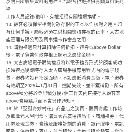
及明白所收集資料的用途。若顧客拒絕提供有關資料供商
場
工作人員記錄/複印，有權拒絕有關禮遇換領。
13. 顧客必須保留相關付款存根的正本以作核對之用。如
有任何爭議，顧客必須提供相關簽賬存根的正本，太古地
產管理有限公司及萬事達卡作審查之用。
14. 購物禮遇只計算扣除任何折扣、禮券或above Dollar
後，電子貨幣付款存根上顯示之最終金額。
15. 太古廣場電子購物禮券將以電子禮券形式於顧客成功
換領禮遇後即時存入太古廣場手機應用程式內的電子錢
包，禮券均設有指定面額，不設最低消費金額。電子禮券
有效期至2025年1月31日，逾期失效，並不獲補發。所有
above積分將於登記積分後7個工作天內直接存入顧客其
above會員賬戶而不會另作通知。
16. 於「聖誕奇妙村莊」商品店之消費、購買奇趣工作坊
及聖誕老人屋門票、購買太古廣場禮品卡、商舖禮券、代
用券及現金券、會籍及服務計劃的消費、銀行服務、電訊
服務、停車場、酒店、慈善捐款、兌換或退款發票、增值