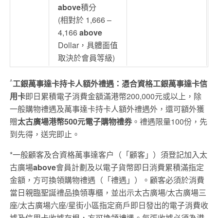
above
積分
(相對於 1,666 –
4,166
above
Dollar，具體面值
取決於會員等級)
^
工銀萬事達卡持卡人額外禮遇：憑合資格工銀萬事達卡信
用卡
即日累積電子消費金額滿港幣200,000元或以上，除
一般購物禮遇及萬事達卡持卡人額外禮遇外，還可額外獲
贈
太古廣場港幣500元電子購物禮券
。禮遇限量100份，先
到先得，送完即止。
*一般顧客及合資格萬事達客户（「顧客」）須登記加入太
古廣場
above
會員計劃及以電子貨幣即日消費累積滿指定
金額，方可換領購物禮遇（「禮遇」）。顧客必須於消費
當日親臨聖誕禮品換領專櫃，並出示太古廣場/太古廣場三
座/太古廣場六座/星街小區指定商戶即日發出的電子消費收
據及信用卡收據存根，方可換領禮遇。每張收據必須為港