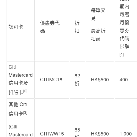
期内
每單交
每曆
易
月優
優惠券代
折
認可卡
惠券
碼
扣
最高折
代碼
扣額
限額
[4]
Citi
Mastercard
82
CITIMC18
HK$500
400
信用卡及
折
[2]
扣賬卡
其他 Citi
[3]
信用卡
(Citi
85
CITIWW15
HK$500
1,000
Mastercard