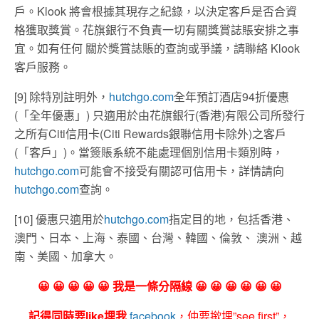
戶。Klook 將會根據其現存之紀錄，以決定客戶是否合資
格獲取獎賞。花旗銀行不負責一切有關獎賞誌賬安排之事
宜。如有任何 關於獎賞誌賬的查詢或爭議，請聯絡 Klook
客戶服務。
[9] 除特別註明外，
hutchgo.com
全年預訂酒店94折優惠
(「全年優惠」) 只適用於由花旗銀行(香港)有限公司所發行
之所有Citi信用卡(Citi Rewards銀聯信用卡除外)之客戶
(「客戶」)。當簽賬系統不能處理個別信用卡類別時，
hutchgo.com
可能會不接受有關認可信用卡，詳情請向
hutchgo.com
查詢。
[10] 優惠只適用於
hutchgo.com
指定目的地，包括香港、
澳門、日本、上海、泰國、台灣、韓國、倫敦、 澳洲、越
南、美國、加拿大。
😀 😀 😀 😀 😀 我是一條分隔線 😀 😀 😀 😀 😀 😀
記得同時要like埋我
facebook
，仲要撳埋”see first”，