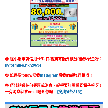
😍 經小斯申請信用卡/戶口/稅貸有額外積分/禮券/現金呀：
flyformiles.hk/20634
😆 記得要follow埋我
Instagram
睇我啲靚旅行相呀！
😳 唔想錯過任何優惠或消息，記得要訂閱我既電子報呀！
一有消息就會email通知你呀！
(按我登記訂閱)