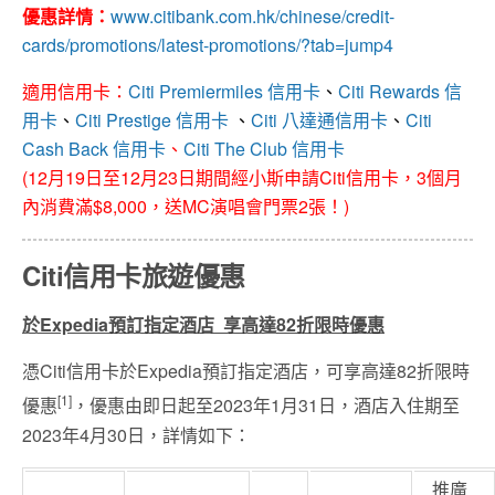
優惠詳情：
www.citibank.com.hk/chinese/credit-
cards/promotions/latest-promotions/?tab=jump4
適用信用卡：
Citi Premiermiles 信用卡
、
Citi Rewards 信
用卡
、
Citi Prestige 信用卡
、
Citi 八達通信用卡
、
Citi
Cash Back 信用卡
、
Citi The Club 信用卡
(12月19日至12月23日期間經小斯申請Citi信用卡，3個月
內消費滿$8,000，送MC演唱會門票2張！)
Citi信用卡旅遊優惠
於
Expedia
預訂指定酒店
享高達
82
折限時優惠
憑
Citi
信用卡於
Expedia
預訂指定酒店，可享高達
82
折
限時
[1]
優惠
，優惠由即日起至
2023
年
1
月
31
日，
酒店入住期至
2023
年
4
月
30
日，詳情如下：
推廣