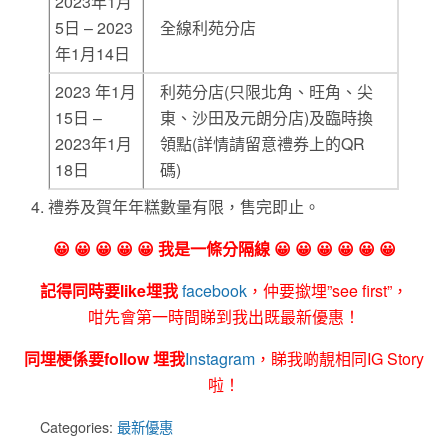
2023年1月
5日 – 2023
全線利苑分店
年1月14日
2023 年1月
利苑分店(只限北角、旺角、尖
15日 –
東、沙田及元朗分店)及臨時換
2023年1月
領點(詳情請留意禮券上的QR
18日
碼)
禮券及賀年年糕數量有限，售完即止。
😀 😀 😀 😀 😀 我是一條分隔線 😀 😀 😀 😀 😀 😀
記得同時要like埋我
facebook
，仲要撳埋”see first”，
咁先會第一時間睇到我出既最新優惠！
同埋梗係要follow 埋我
Instagram
，睇我啲靚相同IG Story
啦！
Categories:
最新優惠