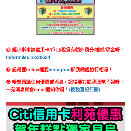
😍 經小斯申請信用卡/戶口/稅貸有額外積分/禮券/現金呀：
flyformiles.hk/20634
😆 記得要follow埋我
Instagram
睇我啲靚旅行相呀！
😳 唔想錯過任何優惠或消息，記得要訂閱我既電子報呀！
一有消息就會email通知你呀！
(按我登記訂閱)