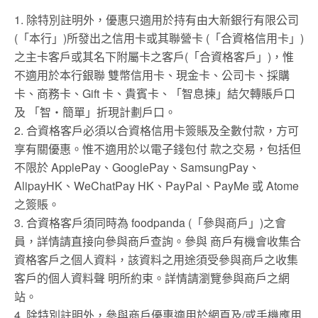
1. 除特別註明外，優惠只適用於持有由大新銀行有限公司
(「本行」)所發出之信用卡或其聯營卡 (「合資格信用卡」)
之主卡客戶或其名下附屬卡之客戶(「合資格客戶」)，惟
不適用於本行銀聯 雙幣信用卡、現金卡、公司卡、採購
卡、商務卡、Gift 卡、貴賓卡、「智息揀」結欠轉賬戶口
及 「智‧簡單」折現計劃戶口。
2. 合資格客戶必須以合資格信用卡簽賬及全數付款，方可
享有關優惠。惟不適用於以電子錢包付 款之交易，包括但
不限於 ApplePay、GooglePay、SamsungPay、
AlipayHK、WeChatPay HK、PayPal、PayMe 或 Atome
之簽賬。
3. 合資格客戶須同時為 foodpanda (「參與商戶」)之會
員，詳情請直接向參與商戶查詢。參與 商戶有機會收集合
資格客戶之個人資料，該資料之用途須受參與商戶之收集
客戶的個人資料聲 明所約束。詳情請瀏覽參與商戶之網
站。
4. 除特別註明外，參與商戶優惠適用於網頁及/或手機應用