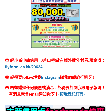
😍 經小斯申請信用卡/戶口/稅貸有額外積分/禮券/現金呀：
flyformiles.hk/20634
😆 記得要follow埋我
Instagram
睇我啲靚旅行相呀！
😳 唔想錯過任何優惠或消息，記得要訂閱我既電子報呀！
一有消息就會email通知你呀！
(按我登記訂閱)