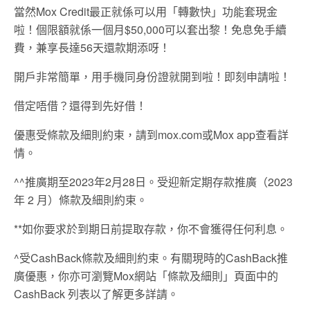
當然Mox Credit最正就係可以用「轉數快」功能套現金
啦！個限額就係一個月$50,000可以套出黎！免息免手續
費，兼享長達56天還款期添呀！
開戶非常簡單，用手機同身份證就開到啦！即刻申請啦！
借定唔借？還得到先好借！
優惠受條款及細則約束，請到mox.com或Mox app查看詳
情。
^^推廣期至2023年2月28日。受迎新定期存款推廣（2023
年 2 月）條款及細則約束。
**如你要求於到期日前提取存款，你不會獲得任何利息。
^受CashBack條款及細則約束。有關現時的CashBack推
廣優惠，你亦可瀏覽Mox網站「條款及細則」頁面中的
CashBack 列表以了解更多詳請。