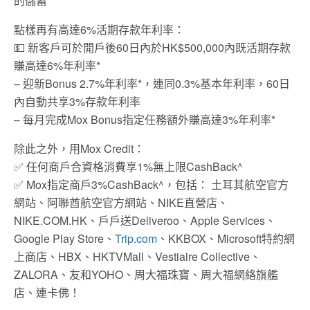
的儲蓄
點樣再有高達6%活期存款年利率：
💵 新客戶可於開戶後60日內於HK$500,000內既活期存款
賺高達6%年利率*
– 迎新Bonus 2.7%年利率*，連同0.3%基本年利率，60日
內自動共享3%存款年利率
– 每月完成Mox Bonus指定任務額外賺高達3%年利率*
除此之外，用Mox Credit：
✅ 任何商戶合資格消費享1%無上限CashBack^
✅ Mox指定商戶3%CashBack^，包括： 土耳其航空官方
網站、阿聯酋航空官方網站、NIKE直營店、
NIKE.COM.HK、戶戶送Deliveroo、Apple Services、
Google Play Store、
Trip.com
、KKBOX、Microsoft特約網
上商店、HBX、HKTVMall、Vestiaire Collective、
ZALORA、友和YOHO、周大福珠寶、周大福網絡旗艦
店、連卡佛！