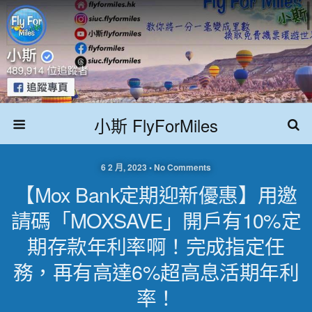
小斯 FlyForMiles
6 2 月, 2023 • No Comments
【Mox Bank定期迎新優惠】用邀
請碼「MOXSAVE」開戶有10%定
期存款年利率啊！完成指定任
務，再有高達6%超高息活期年利
率！