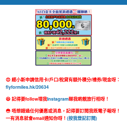
😍 經小斯申請信用卡/戶口/稅貸有額外積分/禮券/現金呀：
flyformiles.hk/20634
😆 記得要follow埋我
Instagram
睇我啲靚旅行相呀！
😳 唔想錯過任何優惠或消息，記得要訂閱我既電子報呀！
一有消息就會email通知你呀！
(按我登記訂閱)