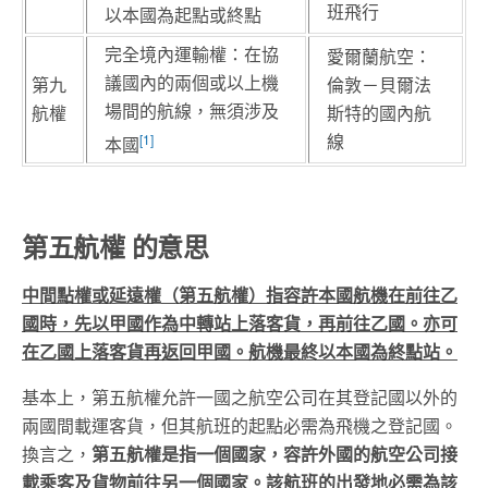
班飛行
以本國為起點或終點
完全境內運輸權：在協
愛爾蘭航空：
議國內的兩個或以上機
第九
倫敦－貝爾法
場間的航線，無須涉及
航權
斯特的國內航
線
[1]
本國
第五航權 的意思
中間點權或延遠權（第五航權）指容許本國航機在前往乙
國時，先以甲國作為中轉站上落客貨，再前往乙國。亦可
在乙國上落客貨再返回甲國。航機最終以本國為終點站。
基本上，第五航權允許一國之航空公司在其登記國以外的
兩國間載運客貨，但其航班的起點必需為飛機之登記國。
換言之，
第五航權是指一個國家，容許外國的航空公司接
載乘客及貨物前往另一個國家。該航班的出發地必需為該