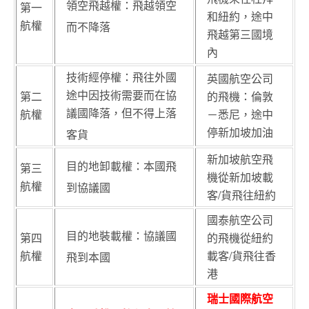
領空飛越權：飛越領空
第一
和紐約，途中
航權
而不降落
飛越第三國境
內
技術經停權：飛往外國
英國航空公司
途中因技術需要而在協
第二
的飛機：倫敦
議國降落，但不得上落
航權
－悉尼，途中
停新加坡加油
客貨
新加坡航空飛
目的地卸載權：本國飛
第三
機從新加坡載
航權
到協議國
客/貨飛往紐約
國泰航空公司
目的地裝載權：協議國
第四
的飛機從紐約
航權
載客/貨飛往香
飛到本國
港
瑞士國際航空