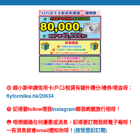
😍 經小斯申請信用卡/戶口/稅貸有額外積分/禮券/現金呀：
flyformiles.hk/20634
😆 記得要follow埋我
Instagram
睇我啲靚旅行相呀！
😳 唔想錯過任何優惠或消息，記得要訂閱我既電子報呀！
一有消息就會email通知你呀！
(按我登記訂閱)