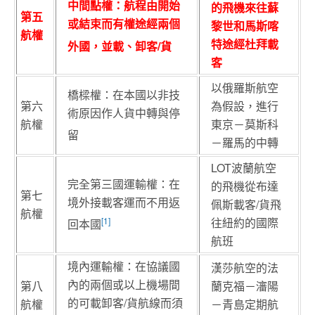
中間點權：航程由開始
的飛機來往蘇
第五
或結束而有權途經兩個
黎世和馬斯喀
航權
特途經杜拜載
外國，並載、卸客/貨
客
以俄羅斯航空
橋樑權：在本國以非技
第六
為假設，進行
術原因作人貨中轉與停
航權
東京－莫斯科
留
－羅馬的中轉
LOT波蘭航空
完全第三國運輸權：在
的飛機從布達
第七
境外接載客運而不用返
佩斯載客/貨飛
航權
[1]
往紐約的國際
回本國
航班
境內運輸權：在協議國
漢莎航空的法
內的兩個或以上機場間
第八
蘭克福－瀋陽
的可載卸客/貨航線而須
航權
－青島定期航