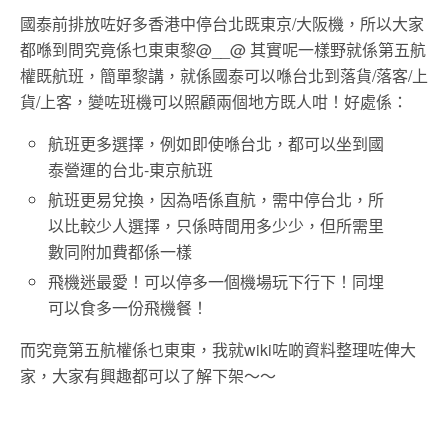
國泰前排放咗好多香港中停台北既東京/大阪機，所以大家
都喺到問究竟係乜東東黎@__@ 其實呢一樣野就係第五航
權既航班，簡單黎講，就係國泰可以喺台北到落貨/落客/上
貨/上客，變咗班機可以照顧兩個地方既人咁！好處係：
航班更多選擇，例如即使喺台北，都可以坐到國
泰營運的台北-東京航班
航班更易兌換，因為唔係直航，需中停台北，所
以比較少人選擇，只係時間用多少少，但所需里
數同附加費都係一樣
飛機迷最愛！可以停多一個機場玩下行下！同埋
可以食多一份飛機餐！
而究竟第五航權係乜東東，我就wiki咗啲資料整理咗俾大
家，大家有興趣都可以了解下架～～