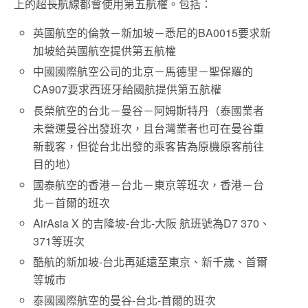
上的超長航線都會使用第五航權。包括：
英國航空的倫敦－新加坡－悉尼的BA0015要求新
加坡給英國航空提供第五航權
中國國際航空公司的北京－馬德里－聖保羅的
CA907要求西班牙給國航提供第五航權
長榮航空的台北－曼谷－阿姆斯特丹（泰國業者
未營運曼谷出發班次，且台灣業者也可在曼谷重
新載客，但從台北出發的乘客皆為原機原客前往
目的地）
國泰航空的香港－台北－東京等班次，香港－台
北－首爾的班次
AirAsia X 的吉隆坡-台北-大阪 航班號為D7 370、
371等班次
酷航的新加坡-台北再延遠至東京、新千歲、首爾
等城市
泰國國際航空的曼谷-台北-首爾的班次