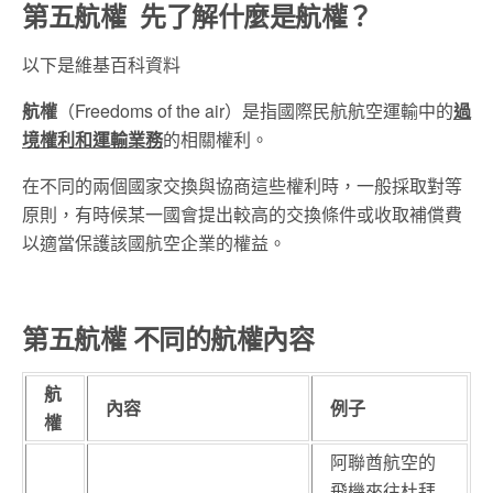
第五航權 先了解什麼是航權？
以下是維基百科資料
航權
（
Freedoms of the air
）是指國際民航航空運輸中的
過
境權利和運輸業務
的相關權利。
在不同的兩個國家交換與協商這些權利時，一般採取對等
原則，有時候某一國會提出較高的交換條件或收取補償費
以適當保護該國航空企業的權益。
第五航權 不同的航權內容
航
內容
例子
權
阿聯酋航空的
飛機來往杜拜