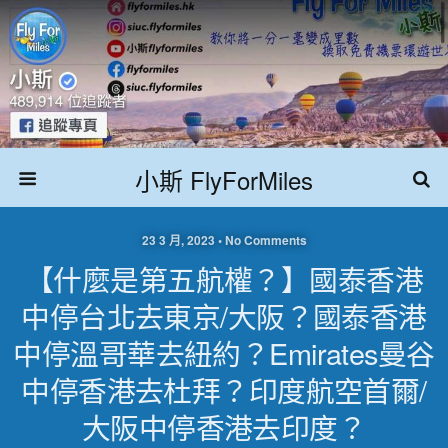
小斯 FlyForMiles
23 3 月, 2023 • No Comments
【什麼是第五航權？】國泰香港
中停台北去東京/大阪？國泰香港
中停溫哥華去紐約？Emirates曼谷
中停香港去杜拜？印度航空首爾/
大阪中停香港去印度？