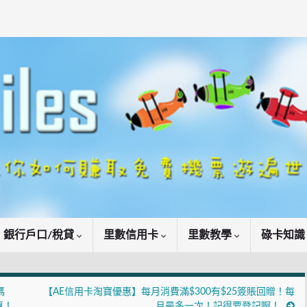
銀行戶口/稅貸
里數信用卡
里數教學
碌卡知
碼
【AE信用卡淘寶優惠】每月消費滿$300有$25簽賬回贈！每
惠！
月最多一次！記得要登記啊！