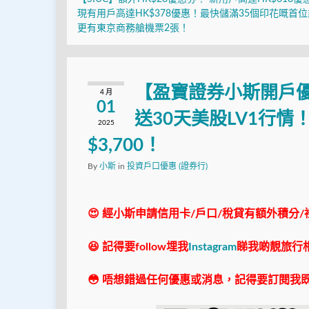
現有用戶高達HK$378優惠！最快儲滿35個印花嘅首
更有東京商務艙機票2張！
【盈寶證券小斯開戶優
4 月
01
送30天美股LV1行情
2025
$3,700！
By
小斯
in
投資戶口優惠 (證券行)
😍 經小斯申請信用卡/戶口/稅貸有額外積分/
😆 記得要follow埋我
Instagram
睇我啲靚旅行
😳 唔想錯過任何優惠或消息，記得要訂閱我既