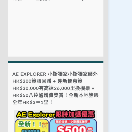
AE EXPLORER 小斯獨家小斯獨家額外
HK$200簽賬回贈 + 迎新優惠簽
HK$30,000有高達26,000里換機票 +
HK$50八達通增值獎賞！全新本地簽賬
全年HK$3＝1里！