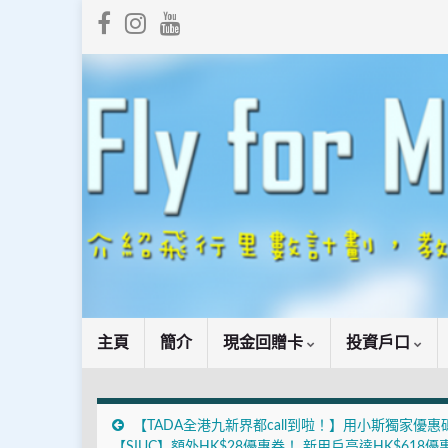
主頁
簡介
現金回贈卡
投資戶口
【TADA全港九新界都call到啦！】用小斯獨家優惠
【SIUC】額外HK$28優惠券！ 新用戶高達HK$618優