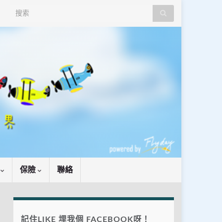
Search for:
識
保險
聯絡
記住LIKE 埋我個 FACEBOOK呀！