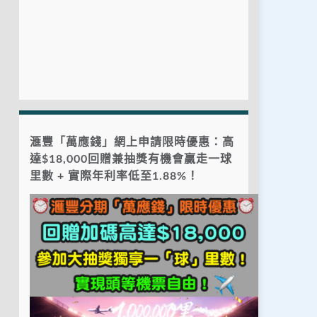
滙豐「萬應錢」網上申請限時優惠：高
達$18,000回贈兼抽獎有機會贏走一球
里數 + 實際年利率低至1.88%！