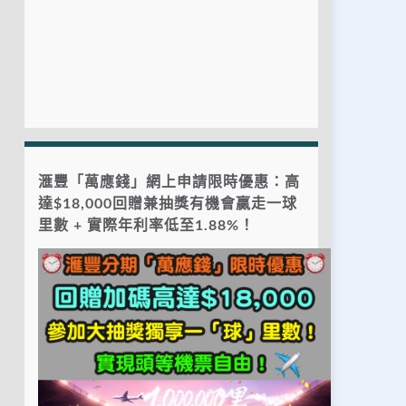
滙豐「萬應錢」網上申請限時優惠：高
達$18,000回贈兼抽獎有機會贏走一球
里數 + 實際年利率低至1.88%！