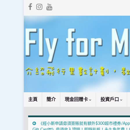
主頁
簡介
現金回贈卡
投資戶口
《經小斯申請毋須簽賬就有額外$300超市禮券/Appl
Gift Card❗❗》毋須收入證明！即時批核！永久免年費