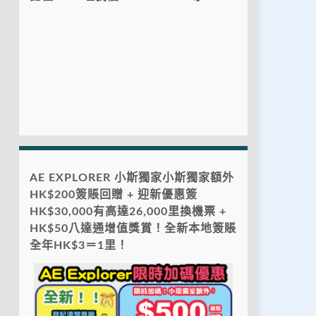
AE EXPLORER 小斯獨家小斯獨家額外
HK$200簽賬回贈 + 迎新優惠簽
HK$30,000有高達26,000里換機票 +
HK$50八達通增值獎賞！全新本地簽賬
全年HK$3＝1里！