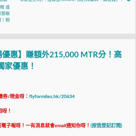
贈 或
幣簽賬
贈！相
惠】賺額外215,000 MTR分！高
有獨家優惠！
禮券/現金呀：
flyformiles.hk/20634
相呀！
電子報呀！一有消息就會email通知你呀！
(按我登記訂閱)