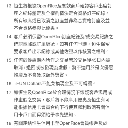
恒生將根據OpenRice及餐飲商戶確認客戶出席訂
座之紀錄釐定及全權酌情決定合資格訂座紀錄。
所有缺席或已取消之訂座並非為合資格訂座及並
不合資格參與此優惠。
客戶必須保留OpenRice訂座紀錄及/或交易紀錄之
確認電郵或訂單編號，如有任何爭議，恒生保留
要求客戶出示紀錄或其他佐證以作核實之權利。
任何於優惠期內所作之交易若於交易後45日內被
取消 / 退回或被發現為虛假，將不適用於是次優惠
推廣及不會獲取額外獎賞。
+FUN Dollars不能兌換現金及不可轉讓。
如恒生及OpenRice於合理情況下懷疑客戶濫用或
作虛假之交易，客戶將不能享用優惠及恒生有可
能根據信用卡會員合約下行使其權利取消有關信
用卡戶口而毋須給予事先通知。
有關連結恒生信用卡至OpenRice會員帳戶及於