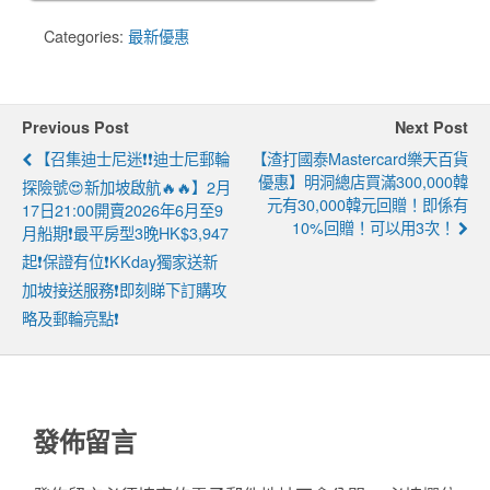
Categories:
最新優惠
Previous Post
Next Post
【召集迪士尼迷❗❗迪士尼郵輪
【渣打國泰Mastercard樂天百貨
優惠】明洞總店買滿300,000韓
探險號😍新加坡啟航🔥🔥】2月
元有30,000韓元回贈！即係有
17日21:00開賣2026年6月至9
10%回贈！可以用3次！
月船期❗最平房型3晚HK$3,947
起❗保證有位❗KKday獨家送新
加坡接送服務❗即刻睇下訂購攻
略及郵輪亮點❗
發佈留言