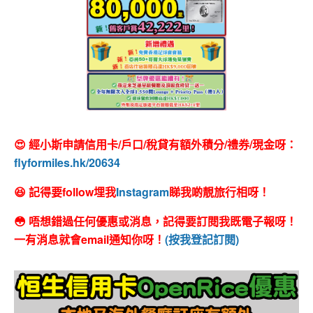
😍 經小斯申請信用卡/戶口/稅貸有額外積分/禮券/現金呀：
flyformiles.hk/20634
😆 記得要follow埋我
Instagram
睇我啲靚旅行相呀！
😳 唔想錯過任何優惠或消息，記得要訂閱我既電子報呀！
一有消息就會email通知你呀！
(按我登記訂閱)