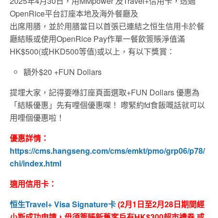
2025年4月30日，用MMpower 及Travel+信用卡，透過
OpenRice平台訂座本地及海外餐廳及
出席用膳，並於用膳當日以首張已連結之恒生信用卡於餐
廳結賬或使用OpenRice Pay作單一餐飲簽賬淨值滿
HK$500(或HKD500等值)或以上，有以下獎賞：
額外$20 +FUN Dollars
提埋大家，記得要喺訂座頁面選取+FUN Dollars 優惠為
「結賬優惠」先有哩個優惠㗎！ 嚟緊約fd食飯嘅話就可以
用哩個優惠啦！
優惠詳情：
https://cms.hangseng.com/cms/emkt/pmo/grp06/p78/
chi/index.html
適用信用卡：
恒生Travel+ Visa Signature卡
(2月1日至2月28日期間經
小斯成功申請，毋須簽賬新舊客戶有HK$300超市禮券 或