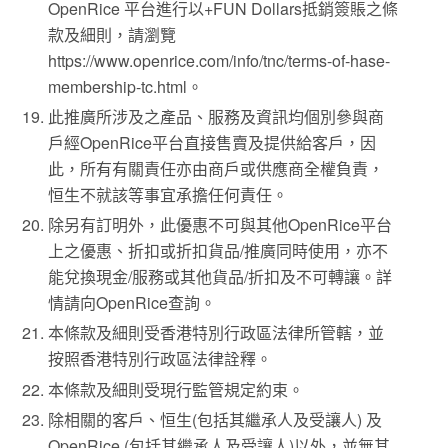
OpenRice 平台進行以+FUN Dollars抵銷簽賬之條
款及細則，請瀏覽
https://www.openrice.com/info/tnc/terms-of-hase-
membership-tc.html。
此推廣所涉及之產品、服務及資訊均個別參與商
戶經OpenRice平台直接售賣及提供給客戶，因
此，所有有關責任亦由商戶或供應商全權負責，
恒生不就該等事宜承擔任何責任。
除另有訂明外，此優惠不可與其他OpenRice平台
上之優惠、折扣或折扣貨品/推廣同時使用，亦不
能兌換現金/服務或其他貨品/折扣及不可轉讓。詳
情請向OpenRice查詢。
本條款及細則受香港特別行政區法律所管轄，並
按照香港特別行政區法律詮釋。
本條款及細則受現行監管規定約束。
除相關的客戶、恒生(包括其繼承人及受讓人) 及
OpenRice (包括其繼承人及受讓人)以外，並無其