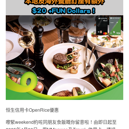
恒生信用卡OpenRice優惠
嚟緊weekend約咗同朋友食飯嘅你留意啦！由即日起至