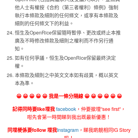
他人士有權按《合約（第三者權利）條例》強制
執行本條款及細則的任何條文，或享有本條款及
細則的任何條文下的利益。
恒生及OpenRice保留隨時暫停、更改或終止本推
廣及不時修改條款及細則之權利而不作另行通
知。
如有任何爭議，恒生及OpenRice保留最終決定
權。
本條款及細則之中英文文本如有歧異，概以英文
本為準。
😀 😀 😀 😀 😀 我是一條分隔線 😀 😀 😀 😀 😀 😀
記得同時要like埋我
facebook
，仲要撳埋”see first”，
咁先會第一時間睇到我出既最新優惠！
同埋梗係要follow 埋我
Instagram
，睇我啲靚相同IG Story
啦！