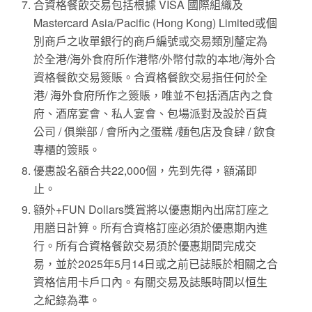
合資格餐飲交易包括根據 VISA 國際組織及
Mastercard Asia/Pacific (Hong Kong) Limited或個
別商戶之收單銀行的商戶編號或交易類別釐定為
於全港/海外食府所作港幣/外幣付款的本地/海外合
資格餐飲交易簽賬。合資格餐飲交易指任何於全
港/ 海外食府所作之簽賬，唯並不包括酒店內之食
府、酒席宴會、私人宴會、包場派對及設於百貨
公司 / 俱樂部 / 會所內之蛋糕 /麵包店及食肆 / 飲食
專櫃的簽賬。
優惠設名額合共22,000個，先到先得，額滿即
止。
額外+FUN Dollars獎賞將以優惠期內出席訂座之
用膳日計算。所有合資格訂座必須於優惠期內進
行。所有合資格餐飲交易須於優惠期間完成交
易，並於2025年5月14日或之前已誌賬於相關之合
資格信用卡戶口內。有關交易及誌賬時間以恒生
之紀錄為準。