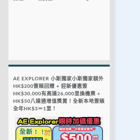
AE EXPLORER 小斯獨家小斯獨家額外
HK$200簽賬回贈 + 迎新優惠簽
HK$30,000有高達26,000里換機票 +
HK$50八達通增值獎賞！全新本地簽賬
全年HK$3＝1里！