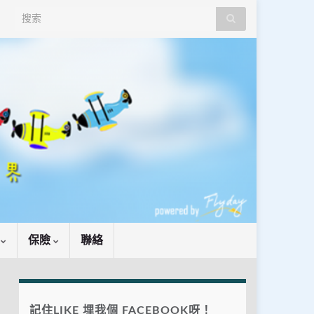
Search for:
識
保險
聯絡
記住LIKE 埋我個 FACEBOOK呀！