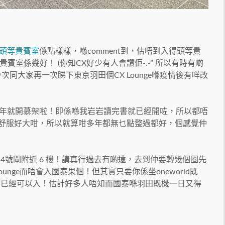
頭等貴賓室
係點樣樣，喺comment到，估唔到入得頭等貴
室係幾好！ (你知CX好少有人會讚佢-.-” 所以有時有啲
同大家再一次睇下東京羽田個CX Lounge喺疫情後有咩改
nge係2014年就開慕架啦！即係喺我岩岩讀完書就已經開咗，所以都唔
都幾舒服好大咁，所以就算咁多年都無乜點整過都好，個感覺仲
樓 114號閘附近 6 樓！講真行過去有啲遠，去到仲要轉幾個圈先
nge而唔會入國泰果個！但其實只要你係坐oneworld既
國泰啦！都已經可以入！估計好多人唔知而國泰喺羽田既機一日又得