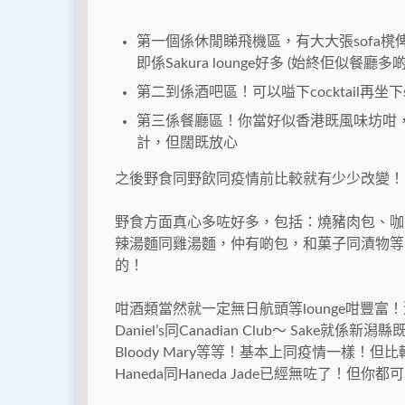
第一個係休閒睇飛機區，有大大張sofa櫈俾你發
即係Sakura lounge好多 (始終佢似餐廳多啲l
第二到係酒吧區！可以嗌下cocktail再坐下s
第三係餐廳區！你當好似香港既風味坊咁
計，但闊既放心
之後野食同野飲同疫情前比較就有少少改變！
野食方面真心多咗好多，包括：燒豬肉包、咖喱
辣湯麵同雞湯麵，仲有啲包，和菓子同漬物等！
的！
咁酒類當然就一定無日航頭等lounge咁豐富！
Daniel’s同Canadian Club～ Sake就係新
Bloody Mary等等！基本上同疫情一樣！但比較可惜
Haneda同Haneda Jade已經無咗了！但你都可