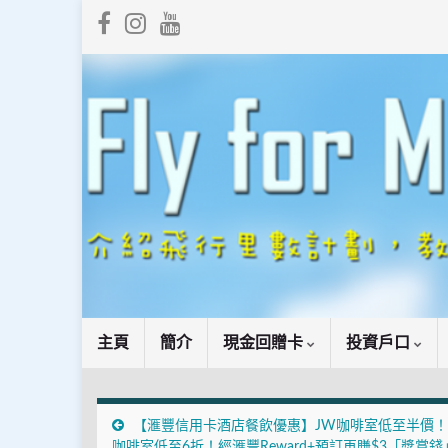
主頁
簡介
現金回贈卡
投資戶口
【滙豐信用卡酒店餐飲優惠】JW咖啡室低至半價
咖啡室低至6折！經滙豐Reward+預訂再賺$3「獎賞錢