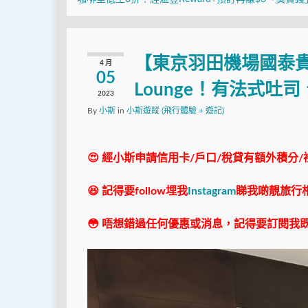
【東京羽田機場國泰貴賓室】
4 月
05
Lounge！有法式
2023
By
小斯
in
小斯遊蹤 (飛行體驗 + 遊記)
😍 經小斯申請信用卡/戶口/稅貸有額外積分/
😆 記得要follow埋我
Instagram
睇我啲靚旅行
😳 唔想錯過任何優惠或消息，記得要訂閱我既