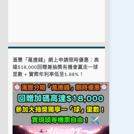
滙豐「萬應錢」網上申請限時優惠：高
達$18,000回贈兼抽獎有機會贏走一球
里數 + 實際年利率低至1.88%！