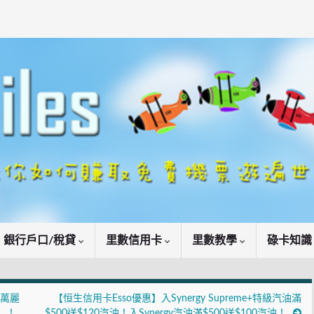
銀行戶口/稅貸
里數信用卡
里數教學
碌卡知
！萬麗
【恒生信用卡Esso優惠】入Synergy Supreme+特級汽油滿
」！
$500送$120汽油！入Synergy汽油滿$500送$100汽油！