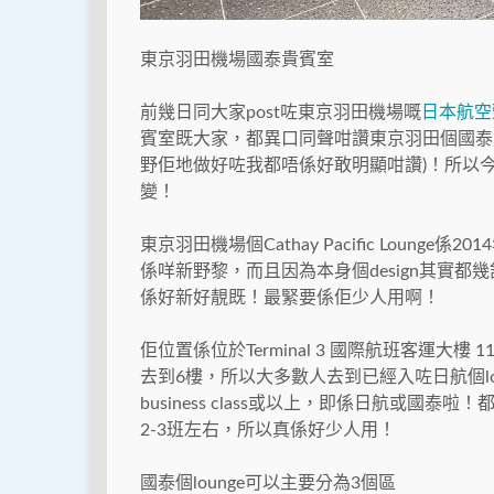
東京羽田機場國泰貴賓室
前幾日同大家post咗東京羽田機場嘅
日本航空
賓室既大家，都異口同聲咁讚東京羽田個國泰貴賓
野佢地做好咗我都唔係好敢明顯咁讚)！所以今次
變！
東京羽田機場個Cathay Pacific Lou
係咩新野黎，而且因為本身個design其實
係好新好靚既！最緊要係佢少人用啊！
佢位置係位於Terminal 3 國際航班客運大
去到6樓，所以大多數人去到已經入咗日航個lou
business class或以上，即係日航或
2-3班左右，所以真係好少人用！
國泰個lounge可以主要分為3個區