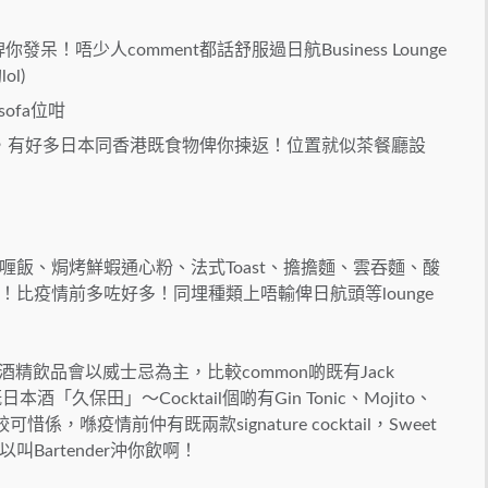
呆！唔少人comment都話舒服過日航Business Lounge
ol)
ofa位咁
，有好多日本同香港既食物俾你揀返！位置就似茶餐廳設
飯、焗烤鮮蝦通心粉、法式Toast、擔擔麵、雲吞麵、酸
比疫情前多咗好多！同埋種類上唔輸俾日航頭等lounge
酒精飲品會以威士忌為主，比較common啲既有Jack
潟縣既日本酒「久保田」～Cocktail個啲有Gin Tonic、Mojito、
係，喺疫情前仲有既兩款signature cocktail，Sweet
以叫Bartender沖你飲啊！