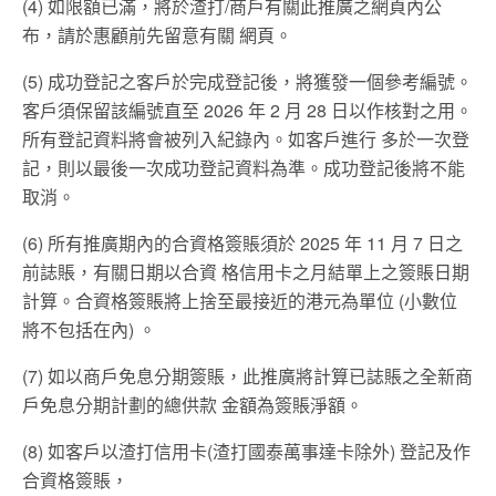
(4) 如限額已滿，將於渣打/商戶有關此推廣之網頁內公
布，請於惠顧前先留意有關 網頁。
(5) 成功登記之客戶於完成登記後，將獲發一個參考編號。
客戶須保留該編號直至 2026 年 2 月 28 日以作核對之用。
所有登記資料將會被列入紀錄內。如客戶進行 多於一次登
記，則以最後一次成功登記資料為準。成功登記後將不能
取消。
(6) 所有推廣期內的合資格簽賬須於 2025 年 11 月 7 日之
前誌賬，有關日期以合資 格信用卡之月結單上之簽賬日期
計算。合資格簽賬將上捨至最接近的港元為單位 (小數位
將不包括在內) 。
(7) 如以商戶免息分期簽賬，此推廣將計算已誌賬之全新商
戶免息分期計劃的總供款 金額為簽賬淨額。
(8) 如客戶以渣打信用卡(渣打國泰萬事達卡除外) 登記及作
合資格簽賬，