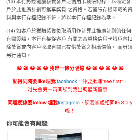
(13) 本行將經電腦核實客戶之信用卡簽賬紀錄，以確定客
戶於此推廣計劃可獲享獎賞 之資格。若簽賬存根印載的資
料與本行存檔紀錄不符，將以本行存檔紀錄為準。
(14) 如客戶於獲贈獎賞後取消用作計算此推廣計劃的任何
有關簽賬，本行有權從客戶 有關之合資格信用卡賬戶內扣
除獎賞或向客戶收取有關已提供獎賞之相應價值， 而毋須
另行通知。
😀 😀 😀 😀 😀 我是一條分隔線 😀 😀 😀 😀 😀 😀
記得同時要like埋我
facebook
，仲要撳埋”see first”，
咁先會第一時間睇到我出既最新優惠！
同埋梗係要follow 埋我
Instagram
，睇我啲靚相同IG Story
啦！
你可能會有興趣: