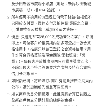
及沙田新城市廣場小米店（地址︰新界沙田新城
市廣場一期 6 樓 614 號舖）。
所有優惠不適用於(i)透過任何電子錢包(包括但不
只限於支付寶、微信支付及拍住賞)簽賬之交易，
(ii)購買禮券及禮物卡或(iii)分單之簽賬。
優惠1只適用於首25,000名成功登記之客戶，額滿
即止。每位客戶於推廣期內最多可登記一張合資
格信用卡，推廣只以該已登記之合資格信用卡用
作計算合資格簽賬及現金回贈/里數獎賞(「獎
賞」)。每位客戶於推廣期內只可獲享獎賞乙次，
不論每位客戶符合簽賬要求之次數及持有合資格
信用卡之數量。
如限額已滿，將於渣打/ 商戶有關此推廣之網頁內
公布，請於惠顧前先留意有關網頁。
如以商戶免息分期簽賬，此推廣將計算已誌賬之
全新商戶免息分期計劃的總供款金額。