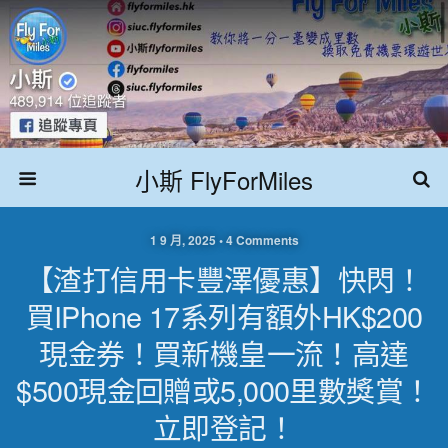
小斯 FlyForMiles
1 9 月, 2025 • 4 Comments
【渣打信用卡豐澤優惠】快閃！
買iPhone 17系列有額外HK$200
現金券！買新機皇一流！高達
$500現金回贈或5,000里數獎賞！
立即登記！