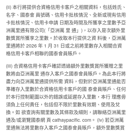
(ii) 本行將提供合資格信用卡客戶之相關資料，包括姓氏、
名字、國泰會 員號碼、信用卡批核情況、全新或現有信用
卡批核情況、信用卡申請 日期及時間及所獲享之里數予亞
洲萬里通有限公司(「亞洲萬 里 通」)，以存入是次額外里
數獎賞所獲享之里數。於收取本行提供之資 料後，亞洲萬
里通將於 2026 年 1 月 31 日或之前將里數存入相關合資
格信用卡客戶相聯的國泰會員賬戶。
(iii) 合資格信用卡客戶確認透過額外里數獎賞所獲贈之里
數將由亞洲萬里 通存入客戶之國泰會員賬戶。為此本行將
盡力向亞洲萬里通提供所需 資料，但對於亞洲萬里通能否
準確存入里數於合資格信用卡客戶的國 泰會員賬戶、任何
於本行控制範圍以外的錯誤或延遲存入里數，本行 理應毋
須負上任何責任，包括但不限於里數有效期、使用及兌
換。如 欲查詢有關里數及其條款及細則，請聯絡亞洲萬里
通及/或瀏覽國泰網 頁 cathaypacific. com。 (iv) 若亞洲萬
里通無法將里數存入客戶之國泰會員賬戶，額外里數獎賞