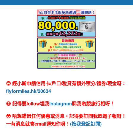
😍 經小斯申請信用卡/戶口/稅貸有額外積分/禮券/現金呀：
flyformiles.hk/20634
😆 記得要follow埋我
Instagram
睇我啲靚旅行相呀！
😳 唔想錯過任何優惠或消息，記得要訂閱我既電子報呀！
一有消息就會email通知你呀！
(按我登記訂閱)