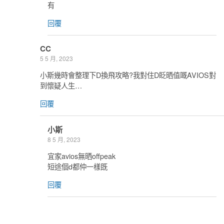
有
回覆
CC
5 5 月, 2023
小斯幾時會整理下D換飛攻略?我對住D眨晒值嘅AVIOS對
到懷疑人生…
回覆
小斯
8 5 月, 2023
宜家avios無晒offpeak
短途個d都仲一樣既
回覆