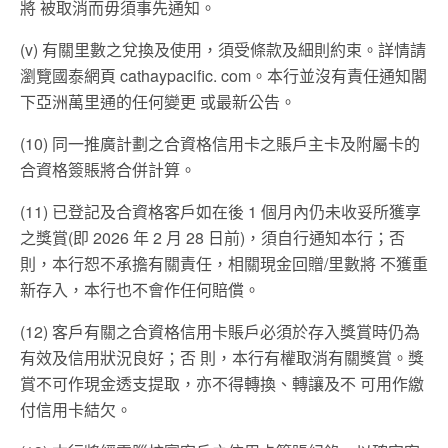
將 被取消而毋須事先通知。
(v) 有關里數之兌換及使用，須受條款及細則約束。詳情請
瀏覽國泰網頁 cathaypacific. com。本行並沒有責任通知閣
下亞洲萬里通的任何變更 或最新公告。
(10) 同一推廣計劃之合資格信用卡之賬戶主卡及附屬卡的
合資格簽賬將合併計算。
(11) 已登記及合資格客戶如在後 1 個月內仍未收妥所獲享
之獎賞(即 2026 年 2 月 28 日前)，須自行通知本行；否
則，本行恕不承擔有關責任，相關現金回贈/里數將 不獲重
新存入，本行也不會作任何賠償。
(12) 客戶有關之合資格信用卡賬戶必須於存入獎賞時仍為
有效及信用狀況良好；否 則，本行有權取消有關獎賞。獎
賞不可作現金透支提取，亦不得轉換、轉讓及不 可用作繳
付信用卡結欠。