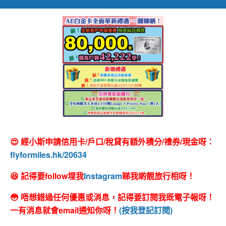
😍 經小斯申請信用卡/戶口/稅貸有額外積分/禮券/現金呀：
flyformiles.hk/20634
😆 記得要follow埋我
Instagram
睇我啲靚旅行相呀！
😳 唔想錯過任何優惠或消息，記得要訂閱我既電子報呀！
一有消息就會email通知你呀！
(按我登記訂閱)