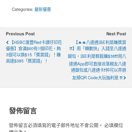
Categories:
最新優惠
Previous Post
Next Post
【HSBC滙豐Red卡譚仔印花
【🔥🔥八達通派e利是賺獎賞
優惠】食滿$60有1個印花，夠
❗❗】用「轉數快」入錢至八達通
3個可以換$15「獎賞錢」！賺
銀包，派e利是輕鬆賺$38❗❗用八
高達$385「獎賞錢」！
達通App即可直接派落親友八達
通銀包或八達通卡❗仲可以畀朋
友掃QR Code大玩抽利是 ❗❗
發佈留言
發佈留言必須填寫的電子郵件地址不會公開。
必填欄位