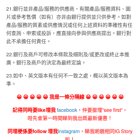
21.銀行並非產品/服務的供應商，有關產品/服務資料、圖
片或參考售價（如有）亦非由銀行提供並只供參考。如對
產品/服務的質素或供應情況或任何上述資料的準確性有任
何查詢、申索或投訴，應直接向參與供應商提出。銀行對
此不承擔任何責任。
22.銀行及商戶可修改本條款及細則及/或更改或終止本推
廣。銀行及商戶的決定為最終定論。
23.如中、英文版本有任何不一致之處，概以英文版本為
準。
😀 😀 😀 😀 😀 我是一條分隔線 😀 😀 😀 😀 😀 😀
記得同時要like埋我
facebook
，仲要撳埋”see first”，
咁先會第一時間睇到我出既最新優惠！
同埋梗係要follow 埋我
Instagram
，睇我啲靚相同IG Story
啦！