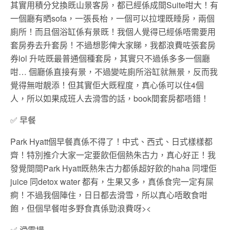
其實用積分兌換既山景客房，都已經係成間Suite咁大！有
一個廳有晒sofa，一張長枱，一個可以拉埋既睡房，兩個
廁所！而且個浴缸係有景既！我個人覺得已經係唔需要用
套房券去升套房！不過想影俾大家睇，我都浪費咗張套房
券lol 升咗既最普通個種套房，其實只不過係多多一個廳
咁… 個廳係直接有景，不過變咗廁所浴缸就無景，反而我
覺得無咁靚添！但其實佢大既程度，真心係可以住4個
人，所以如果成班人去滑雪的話，book間套房都唔錯！
✅
早餐
Park Hyatt個早餐真係不得了！中式、西式、日式樣樣都
齊！特別推介大家一定要飲佢個熱朱古力，真心好正！我
發覺間間Park Hyatt既熱朱古力都係超好飲的haha 同埋佢
juice 同detox water 都有，生果又多，真係食完一定有屎
痾！不過我個陣住，日日都去滑雪，所以真心唔敢食咁
飽，但個早餐咁多野食真係勁浪費呀><
✅
滑雪場