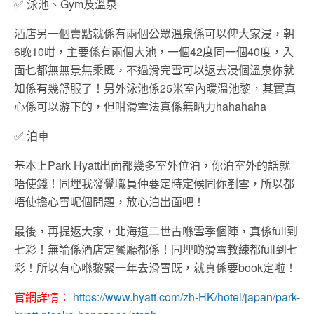
✅
泳池、Gym及溫泉
酒店另一個賣點就係有兩個公眾溫泉係可以俾大家浸，朝
6晚10咁，主要係有兩個大池，一個42度同一個40度，入
面乜都無無景無乘既，不過滑完雪可以返去浸個溫泉你就
知係有幾舒服了！另外泳池係25米室內暖溫池黎，其實真
心係可以游下的，但咁滑雪法真係無晒力hahahaha
✅
泊車
基本上Park Hyatt出面都幾多室外位泊，你泊室外的話就
唔使錢！同埋我發覺職員仲要定時定候同你剷雪，所以都
唔使擔心雪呢個問題，放心泊出面吧！
最後，再提返大家，北海道二世古喺雪季個陣，真係full到
七彩！無論係酒店定餐廳都係！同埋啲滑雪教練都full到七
彩！所以有心喺黎緊一年去滑雪既，就真係要book定啦！
官網詳情：
https://www.hyatt.com/zh-HK/hotel/japan/park-