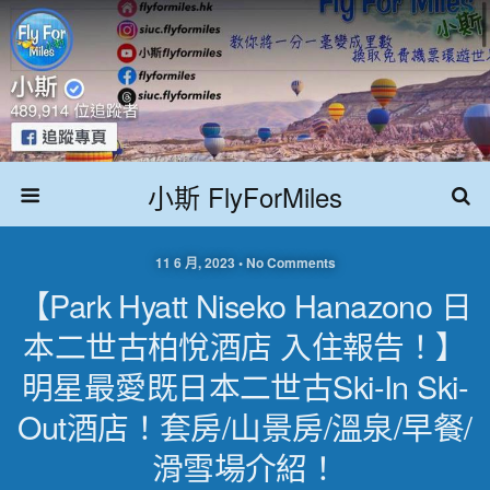
小斯 FlyForMiles
11 6 月, 2023 • No Comments
【Park Hyatt Niseko Hanazono 日
本二世古柏悅酒店 入住報告！】
明星最愛既日本二世古Ski-In Ski-
Out酒店！套房/山景房/溫泉/早餐/
滑雪場介紹！