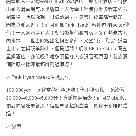
開雪既人一定聽過Ski-in Ski-out酒店！即係由酒店一出就
出到去滑雪場可以坐纜車上去滑雪！唔使再坐多程車先去
到雪場！所以你想一日滑晒朝早、晏晝同夜雪都無問題！
因為真係太近了！而且你係Park Hyatt住客仲包埋locker俾
你！一入返酒店有人主動出黎幫你搬雪板，又有熱朱古力
同水拎！二世古除咗出名粉雪多外，又望到有「北海道富
士山」之稱既羊蹄山，個景超靚！呢啲Ski-in Ski-out既五
星級酒店，亦係吸引咁多明星冬天去滑雪既原因！我去滑
個陣原來徐濠縈都喺附近添呀！
✅
Park Hyatt Niseko兌換方法
100,000yen
一晚我當然住唔起啦！但用積分換一晚就係
30,000/40,000/45,000
分！真係慳返唔少！而且Globalist
預訂仲會送早餐添！佢個早餐超級豐富！真係千祈唔好錯
過！
✅
房型