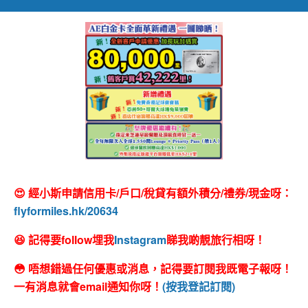
😍 經小斯申請信用卡/戶口/稅貸有額外積分/禮券/現金呀：
flyformiles.hk/20634
😆 記得要follow埋我
Instagram
睇我啲靚旅行相呀！
😳 唔想錯過任何優惠或消息，記得要訂閱我既電子報呀！
一有消息就會email通知你呀！
(按我登記訂閱)