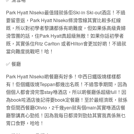
Park Hyatt Niseko最值錢就係佢Ski-in Ski-out酒店！不過
要留意返，Park Hyatt Niseko條滑雪線其實比較多紅線
既，所以對初學者黎講都係有啲難度，但如果係高級貴婦
滑雪團的話，住Park Hyatt真超級無敵！如果你話初學者
既，其實係住Ritz Carlton 或者Hilton會更加好啲！不過就
當向難度挑戰吧！哈！
✅
餐廳
Park Hyatt Niseko啲餐廳有好多！中西日鐵版燒樣樣都
有！佢個鐵版燒Teppan都幾出名既！不過雪季期間，因為
個個人都會滑完雪stay喺酒店，所以啲餐廳係超級full！因
為book咗酒店後記得要book定餐廳！至於最經濟既，就係
食佢間西餐廳Olivio，2千幾yen就有個main其實喺酒店餐
廳黎講真心勁抵！因為我每日都滑到勁攰其實我真係無乜
胃口食野，哈哈！