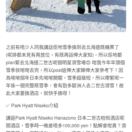
之前有唔少人同我講話佢地雪季換到去北海道既機票了
(呢排都未見有再放位，有既再話俾大家知)，所以佢地都
plan緊去北海道二世古呢個明星滑雪場😍 咁我今年年頭個
雪季就啱啱去完，所以post返俾大家睇俾大家參考下！因
為啱啱個年日本先啱啱開關，雪季超級短，所以嚟緊呢一
年係一個完整既雪季，會有勁多歐洲人去二世古滑雪！故
此大家要換酒店，就快手換呀！
✅
Park Hyatt Niseko
介紹
講返Park Hyatt Niseko Hanazono 日本二世古柏悅酒店呢
間酒店，雪季時一晚差唔多100,000 yen！點解會咁貴？滑