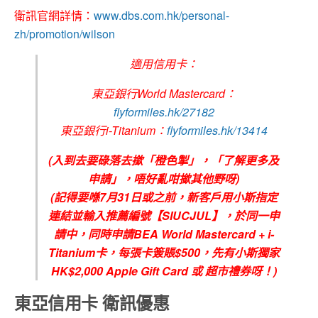
衛訊官網詳情：
www.dbs.com.hk/personal-
zh/promotion/wilson
適用信用卡：
東亞銀行World Mastercard：
flyformiles.hk/27182
東亞銀行i-Titanium：
flyformiles.hk/13414
(入到去要碌落去撳「橙色掣」，「了解更多及
申請」，唔好亂咁撳其他野呀)
(記得要喺7月31日或之前，新客戶用小斯指定
連結並輸入推薦編號【SIUCJUL】，於同一申
請中，同時申請BEA World Mastercard + i-
Titanium卡，每張卡簽賬$500，先有小斯獨家
HK$2,000 Apple Gift Card 或 超市禮券呀！)
東亞信用卡 衛訊優惠