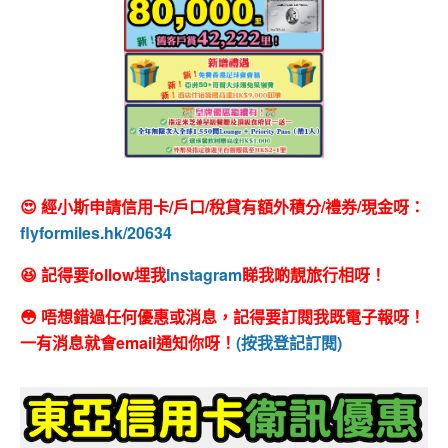
😍 經小斯申請信用卡/戶口/稅貸有額外積分/禮券/現金呀：
flyformiles.hk/20634
😆 記得要follow埋我
Instagram
睇我啲靚旅行相呀！
😳 唔想錯過任何優惠或消息，記得要訂閱我既電子報呀！
一有消息就會email通知你呀！
(按我登記訂閱)