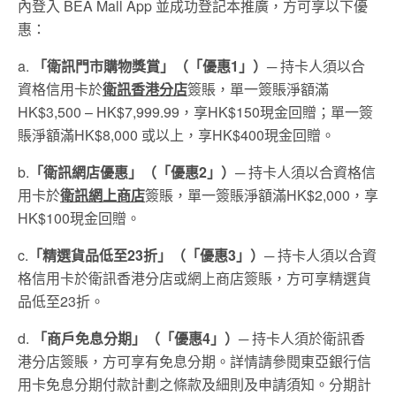
內登入 BEA Mall App 並成功登記本推廣，方可享以下優
惠：
a.
「衛訊門市購物獎賞」（「優惠
1
」）─
持卡人須以合
資格信用卡於
衛訊
香
港
分店
簽賬，單一簽賬淨額滿
HK$3,500 – HK$7,999.99，享HK$150現金回贈；單一簽
賬淨額滿HK$8,000 或以上，享HK$400現金回贈。
b.
「衛訊網店優
惠
」（「優惠
2
」）─
持卡人須以合資格信
用卡於
衛訊
網上商店
簽賬，單一簽賬淨額滿HK$2,000，享
HK$100現金回贈。
c.
「精選貨品低至
23
折」（「優惠
3
」）─
持卡人須以合資
格信用卡於衛訊香港分店或網上商店簽賬，方可享精選貨
品低至23折。
d.
「商戶免息分期」（「優惠
4
」）
─ 持卡人須於衛訊香
港分店簽賬，方可享有免息分期。詳情請參閱東亞銀行信
用卡免息分期付款計劃之條款及細則及申請須知。分期計