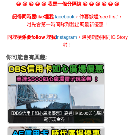
😀 😀 😀 😀 😀 我是一條分隔線 😀 😀 😀 😀 😀 😀
記得同時要like埋我
facebook
，仲要撳埋”see first”，
咁先會第一時間睇到我出既最新優惠！
同埋梗係要follow 埋我
Instagram
，睇我啲靚相同IG Story
啦！
你可能會有興趣:
【DBS信用卡如心廣場優惠】高達HK$500如心廣場
電子現金券 ！