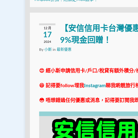
【安信信用卡台灣優
12 月
17
9%現金回贈！
2024
By
小斯
in
最新優惠
😍 經小斯申請信用卡/戶口/稅貸有額外積分/
😆 記得要follow埋我
Instagram
睇我啲靚旅行
😳 唔想錯過任何優惠或消息，記得要訂閱我既