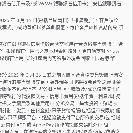
 銀聯鑽石信用卡及/或 WeWa 銀聯鑽石信用卡(「安信銀聯鑽石
 2025 年 3 月 19 日(包括首尾兩日)(「推廣期」)。客戶須於
「手機程式」)成功登記以參與此優惠，每位客戶於推廣期內只 須
安信銀聯鑽石信用卡於台灣當地進行合資格零售簽賬 (「合
該安信銀聯鑽石信用卡之基本現金回贈外，更可獲享額 外 3%
銀聯鑽石信用卡於推廣期內可獲額外現金回贈上限為港 幣
2025 年 3 月 26 日或之前入賬。合資格零售簽賬指憑安
所進行的零售簽賬交易，額外現金回贈將按新台幣之簽賬金
賬並不包括(但不限於)網上簽賬、購買及/或充值儲值卡的
時執行的代授權交易、信用卡費用(包括年費、利息/財 務
透支手續費及其他費用)、分拆交易、基金投資、賭場 交
計劃、繳費、任何金錢/電子貨幣轉賬(包括但不只限於 個
程式/電子轉賬平台)、透過流動支付平台所作的交易(包 括增
閃付 APP 或 Apple Pay 所作的簽賬交易除外)、經
易、任何涉及正在進行索償之簽賬、未入賬/取消/退回/偽造之