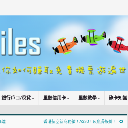
銀行戶口/稅貸
里數信用卡
里數教學
碌卡知
高達
香港航空新商務艙！A330！反魚骨設計！