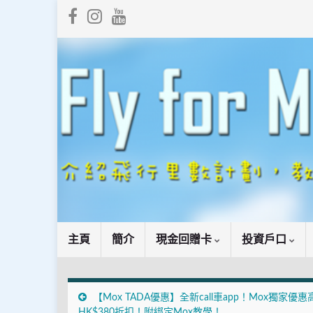
主頁
簡介
現金回贈卡
投資戶口
【Mox TADA優惠】全新call車app！Mox獨家優惠
HK$380折扣！附綁定Mox教學！