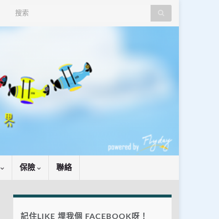
Search for:
識
保險
聯絡
記住LIKE 埋我個 FACEBOOK呀！