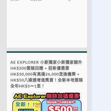
AE EXPLORER 小斯獨家小斯獨家額外
HK$200簽賬回贈 + 迎新優惠簽
HK$30,000有高達26,000里換機票 +
HK$50八達通增值獎賞！全新本地簽賬
全年HK$3＝1里！