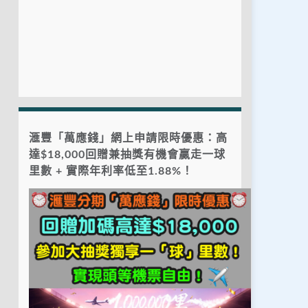
滙豐「萬應錢」網上申請限時優惠：高
達$18,000回贈兼抽獎有機會贏走一球
里數 + 實際年利率低至1.88%！