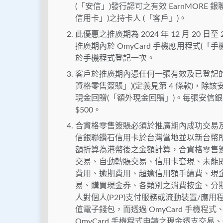
(「安信」)發行認可之有效 EarnMORE
信用卡」)之持卡人 (「客戶」)。
此優惠之推廣期為 2024 年 12 月 20 日至
推廣期內於 OmyCard 手機應用程式(
於手機程式登記一次。
客戶於推廣期內憑任何一張有效及已登記的
資格零售簽賬」)(定義見第 4 條款)，除
現金回贈(「額外現金回贈」)。每張安信
$500。
合資格零售簽賬必須於推廣期內成功交易及於 
信銀聯鑽石信用卡於台灣當地並以新台幣
額折算為港幣後之金額計算，合資格零售簽
交易、自動轉賬交易、信用卡套現、未能即
費用、逾期費用、超逾信用額手續費、現金
易、購買現金券、各類別之消費按金、分期
人對個人(P2P)支付服務或流動裝置/應用
值電子錢包，而透過 OmyCard 手機程式、云
OmyCard 手機程式申請之現金透支交